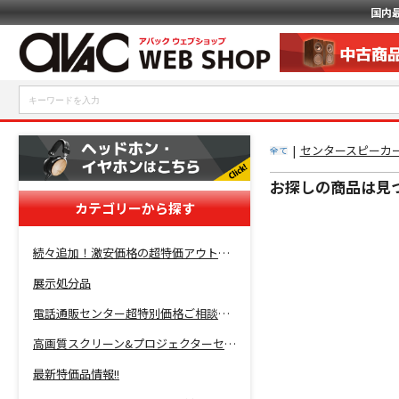
国内
|
センタースピーカー
全て
お探しの商品は見
カテゴリーから探す
続々追加！激安価格の超特価アウトレットセール開催！
展示処分品
電話通販センター超特別価格ご相談コーナー！
高画質スクリーン&プロジェクターセット超特価！
最新特価品情報!!