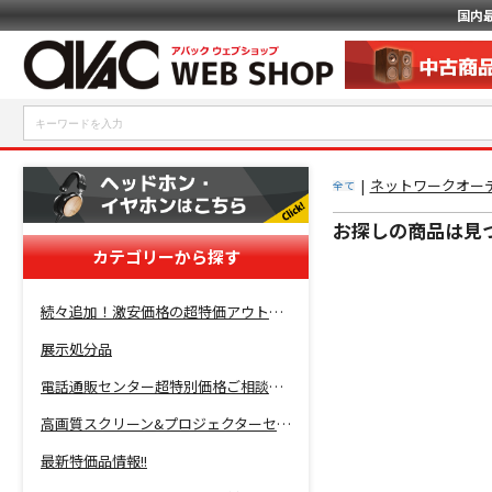
国内
|
ネットワークオー
全て
お探しの商品は見
カテゴリーから探す
続々追加！激安価格の超特価アウトレットセール開催！
展示処分品
電話通販センター超特別価格ご相談コーナー！
高画質スクリーン&プロジェクターセット超特価！
最新特価品情報!!