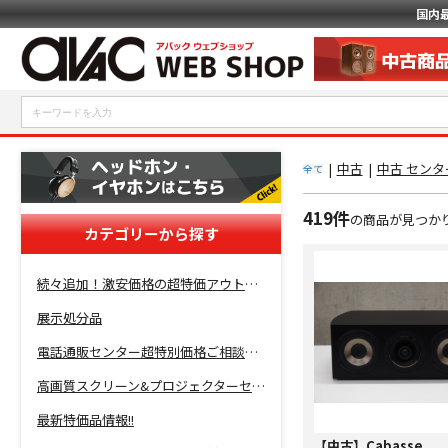
国内
|
中古
|
中古 セン
全て
419件
の商品が見つか
カテゴリーから探す
続々追加！激安価格の超特価アウトレットセール開催！
展示処分品
電話通販センター超特別価格ご相談コーナー！
高画質スクリーン&プロジェクターセット超特価！
最新特価品情報!!
【中古】Cabasse