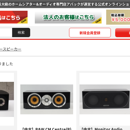
最大級のホームシアター&オーディオ専門店
アバックが運営する公式オンラインショ
新規会員登録
タースピーカー
りました
【中古】B&W CM Centre(B)
【中古】Monitor Audio