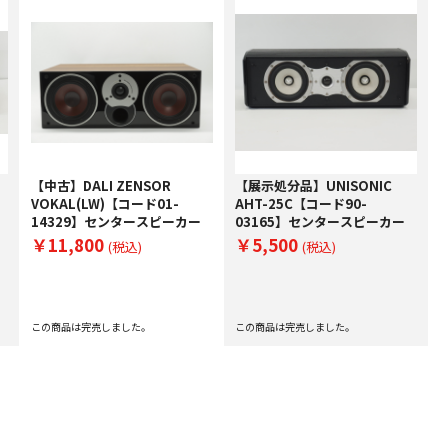
【中古】DALI ZENSOR
【展示処分品】UNISONIC
VOKAL(LW)【コード01-
AHT-25C【コード90-
14329】センタースピーカー
03165】センタースピーカー
￥11,800
￥5,500
(税込)
(税込)
この商品は完売しました。
この商品は完売しました。