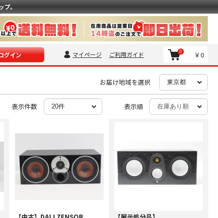
ップ。
0
マイページ
ご利用ガイド
￥0
ログイン
お届け地域を選択
表示件数
表示順
【中古】DALI ZENSOR
【展示処分品】