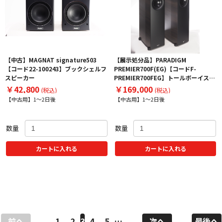
【中古】MAGNAT signature503
【展示処分品】PARADIGM
【コード22-100243】ブックシェルフ
PREMIER700F(EG)【コードF-
スピーカー
PREMIER700FEG】トールボーイスピ
ーカー ペア
￥42,800
￥169,000
(税込)
(税込)
【中古用】1～2日後
【中古用】1～2日後
数量
数量
カートに入れる
カートに入れる
前へ
1
2
3
4
5
…
次へ
最後へ