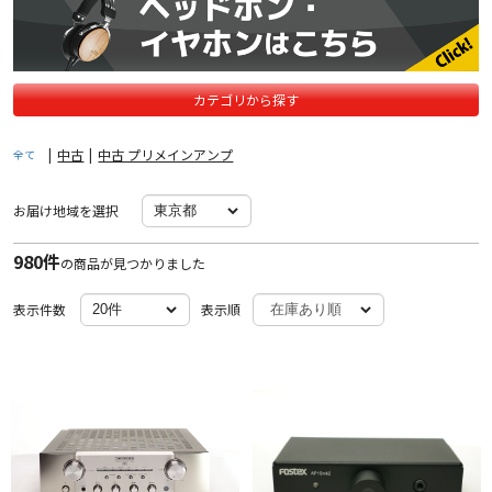
カテゴリから探す
|
中古
|
中古 プリメインアンプ
全て
お届け地域を選択
980件
の商品が見つかりました
表示件数
表示順