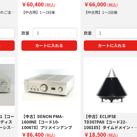
プ実施
プ
プ
￥60,400
￥66,000
(税込)
(税込)
迄のご注
【中古用】1～2日後
【中古用】1～2日後
数量
数量
る
カートに入れる
カートに入れる
S1【コー
【中古】DENON PMA-
【中古】ECLIPSE
ドディス
1600NE【コード10-
TD307PAII【コード22-
ーシステ
100678】プリメインアンプ
100185】タイムドメイン・
ンプ
￥86,400
￥18,500
(税込)
(税込)