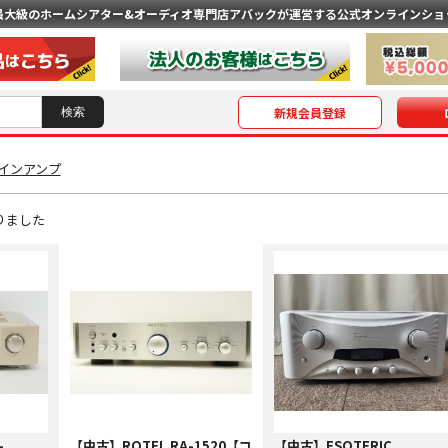
最大級のホームシアター&オーディオ専門店
アバックが運営する公式オンラインショ
新規会員登録
メインアンプ
りました
-
【中古】ROTEL RA-1520【コ
【中古】ESOTERIC