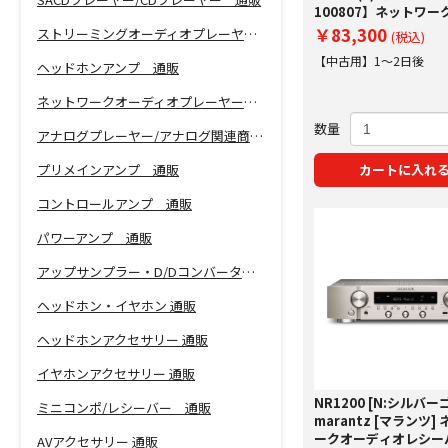
100807】ネットワー
バー
￥83,300
ストリーミングオーディオプレーヤー 通販
(税込)
【中古用】1～2日後
ヘッドホンアンプ 通販
ネットワークオーディオプレーヤー 通販
数量
アナログプレーヤー/アナログ関連商品 通販
プリメインアンプ 通販
カートに入れ
コントロールアンプ 通販
パワーアンプ 通販
アップサンプラー・D/Dコンバーター 通販
ヘッドホン・イヤホン 通販
ヘッドホンアクセサリー 通販
イヤホンアクセサリー 通販
NR1200 [N:シルバー
ミニコンポ/レシーバー 通販
marantz [マランツ]
ークオーディオレシー
AVアクセサリー 通販