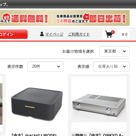
ップ。
0
マイページ
ご利用ガイド
￥0
ログイン
お届け地域を選択
表示件数
表示順
【中古】marantz MODEL
※特価※【中古】ONKYO A-