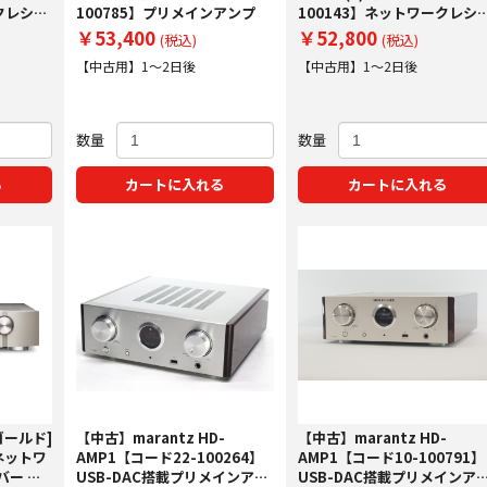
クレシー
100785】プリメインアンプ
100143】ネットワークレシ
バー
￥53,400
￥52,800
(税込)
(税込)
【中古用】1～2日後
【中古用】1～2日後
数量
数量
る
カートに入れる
カートに入れる
ゴールド]
【中古】marantz HD-
【中古】marantz HD-
 ネットワ
AMP1【コード22-100264】
AMP1【コード10-100791】
バー 下
USB-DAC搭載プリメインアン
USB-DAC搭載プリメインア