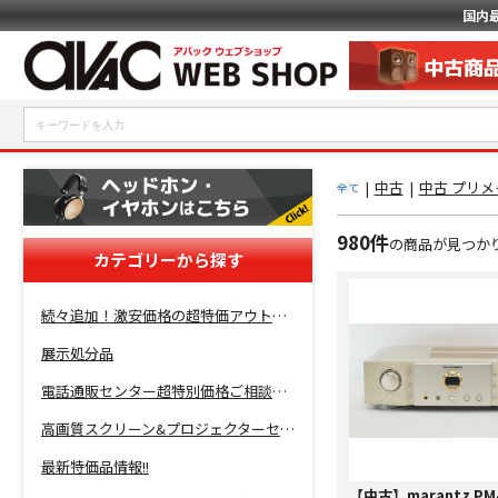
国内
|
中古
|
中古 プリ
全て
980件
の商品が見つか
カテゴリーから探す
続々追加！激安価格の超特価アウトレットセール開催！
展示処分品
電話通販センター超特別価格ご相談コーナー！
高画質スクリーン&プロジェクターセット超特価！
最新特価品情報!!
【中古】marantz PM