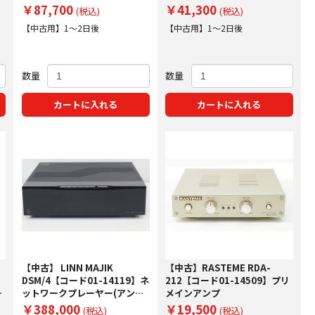
プ
ィオレシーバー
￥87,700
￥41,300
(税込)
(税込)
【中古用】1～2日後
【中古用】1～2日後
数量
数量
カートに入れる
カートに入れる
【中古】 LINN MAJIK
【中古】RASTEME RDA-
DSM/4【コード01-14119】ネ
212【コード01-14509】プリ
ア
ットワークプレーヤー(アンプ
メインアンプ
内蔵)
￥388,000
￥19,500
(税込)
(税込)