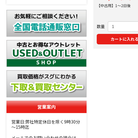
【中古用】1～2日後
数量
カートに入れ
営業案内
営業日:弊社特定休日を除く9時30分
～15時迄
メールでのお問い合わせの場合は、