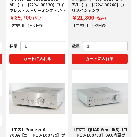
M1【コード22-100320】ワイ
7VL【コード22-100268】プ
ヤレス・ストリーミング・アン
リメインアンプ
プ
￥89,700
￥21,800
(税込)
(税込)
【中古用】1～2日後
【中古用】1～2日後
数量
数量
カートに入れる
カートに入れる
【中古】Pioneer A-
【中古】QUAD Vena II(S)【コ
70DA【コード10-100779】プ
ード10-100783】DAC内蔵プ