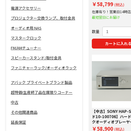
取り査定額20%アッ
￥58,799
(税込)
中！
電源アクセサリー
在庫有り！営業日14時
文で即日出荷！
最短翌日にお届け
プロジェクター交換ランプ、取付金具
オーディオ用 NAS
数量
マスタークロック
カートに入れ
FM/AMチューナー
スピーカースタンド/取付金具
ファニチャーラック/オーディオラック
アバック プライベートブランド製品
超特価!生産終了品在庫限りコーナー
中古
【中古】SONY HAP-
その他関連商品
ド10-100706】ハー
クオーディオプレーヤ
延長保証
ム
￥58,900
(税込)