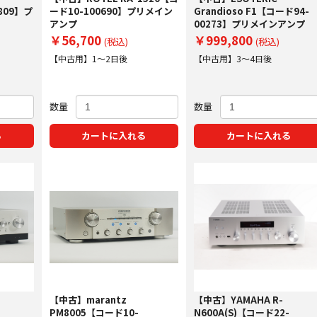
809】プ
ード10-100690】プリメイン
Grandioso F1【コード94-
アンプ
00273】プリメインアンプ
￥56,700
￥999,800
(税込)
(税込)
【中古用】1～2日後
【中古用】3～4日後
数量
数量
る
カートに入れる
カートに入れる
【中古】marantz
【中古】YAMAHA R-
-
PM8005【コード10-
N600A(S)【コード22-