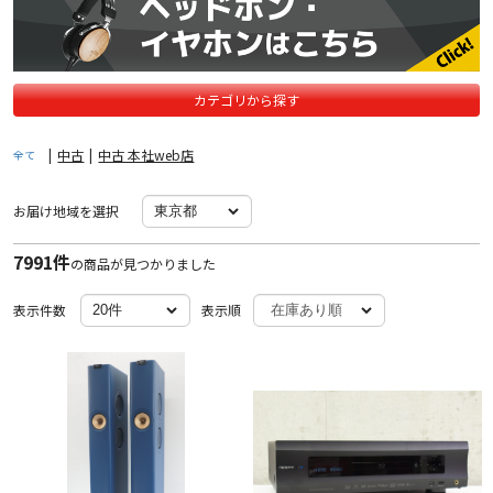
カテゴリから探す
|
中古
|
中古 本社web店
全て
お届け地域を選択
7991件
の商品が見つかりました
表示件数
表示順