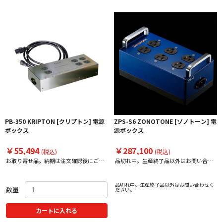
PB-350 KRIPTON [クリプトン] 電源
ZPS-S6 ZONOTONE [ゾノトーン] 電
ボックス
源ボックス
￥55,494
￥287,100
(税込)
(税込)
お取り寄せ品。納期は注文確認後にご案
品切れ中。生産終了品以外はお問い合わ
内いたします。
せください。
品切れ中。生産終了品以外はお問い合わせく
数量
ださい。
カートに入れる