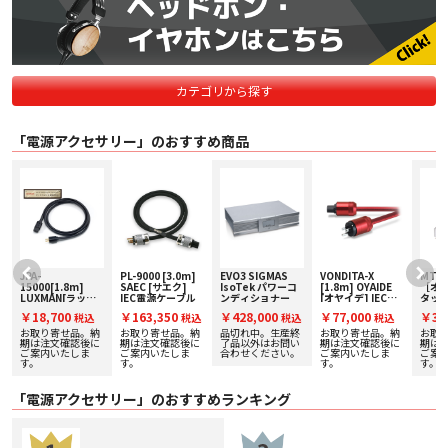
カテゴリから探す
「電源アクセサリー」のおすすめ商品
JPA-
PL-9000 [3.0m]
EVO3 SIGMAS
VONDITA-X
MTS-6
ジ
15000[1.8m]
SAEC [サエク]
IsoTek パワーコ
[1.8m] OYAIDE
［オ
サ
LUXMAN[ラック
IEC電源ケーブル
ンディショナー
[オヤイデ] IEC電
タッ
定
スマン] IEC電源
源ケーブル
￥18,700
￥163,350
￥428,000
￥77,000
￥34
税込
税込
税込
税込
施
ケーブル
お取り寄せ品。納
お取り寄せ品。納
品切れ中。生産終
お取り寄せ品。納
お取
期は注文確認後に
期は注文確認後に
了品以外はお問い
期は注文確認後に
期は
ご案内いたしま
ご案内いたしま
合わせください。
ご案内いたしま
ご案
す。
す。
す。
す。
「電源アクセサリー」のおすすめランキング