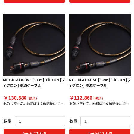
MGL-DFA10-HSE [1.8m] TiGLON [テ
MGL-DFA10-HSE [1.2m] TiGLON [テ
ィグロン] 電源ケーブル
ィグロン] 電源ケーブル
￥130,680
￥112,860
(税込)
(税込)
お取り寄せ品。納期は注文確認後にご案
お取り寄せ品。納期は注文確認後にご案
内いたします。
内いたします。
数量
数量
カートに入れる
カートに入れる