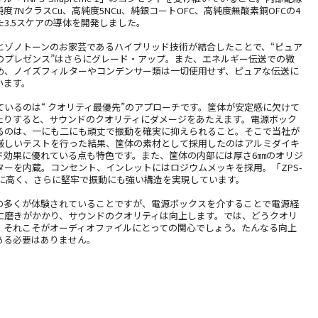
度7NクラスCu、高純度5NCu、純銀コートOFC、高純度無酸素銅OFCの4
3.5スケアの導体を開発しました。
とゾノトーンのお家芸であるハイブリッド技術が結合したことで、“ピュア
のプレゼンス”はさらにグレード・アップ。また、エネルギー伝送での微
め、ノイズフィルターやコンデンサー類は一切使用せず、ピュアな伝送に
います。
ているのは“ クオリティ最優先”のアプローチです。筐体が安定感に欠けて
たりすると、サウンドのクオリティにダメージをあたえます。電源ボック
るのは、一にも二にも頑丈で振動を確実に抑えられること。そこで当社が
厳しいテストを行った結果、筐体の素材として採用したのはアルミダイキ
ド効果に優れている点も特色です。また、筐体の内部には厚さ6㎜のオリジ
ターを内蔵。コンセント、インレットにはロジウムメッキを採用。「ZPS-
常に高く、さらに堅牢で振動にも強い構造を実現しています。
の多くが体験されていることですが、電源ボックスを介することで電源経
に磨きがかかり、サウンドのクオリティは向上します。では、どうクオリ
。それこそがオーディオファイルにとっての関心でしょう。たんなる向上
ある必要はありません。
前モデルの「ZPS-6000」をはるかに上回る情報量、力感、ダイナミックな高
。でも、それ以上に「ZPS-S6」の真価は、数々の傑出した特性が収斂し
感動を引き出すことです。音楽の感動のために生まれた「ZPS-S6」は、
イエンドのオーディオファイルの高度なニーズに応えます。