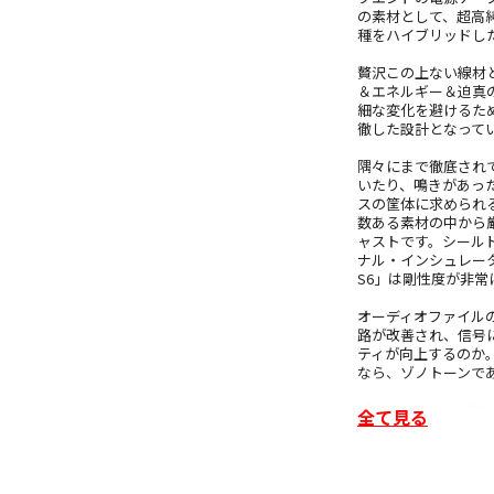
の素材として、超高純
種をハイブリッドした
贅沢この上ない線材
＆エネルギー＆迫真
細な変化を避けるた
徹した設計となって
隅々にまで徹底され
いたり、鳴きがあっ
スの筐体に求められ
数ある素材の中から
ャストです。シール
ナル・インシュレー
S6」は剛性度が非
オーディオファイル
路が改善され、信号
ティが向上するのか
なら、ゾノトーンで
「ZPS-S6」は、
全て見る
S/Nを実現しました
て、音楽の真髄である
至上の音を求めるハ