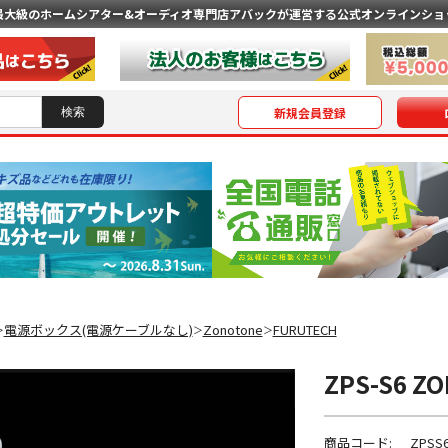
最大級のホームシアター&オーディオ専門店
アバックが運営する公式オンラインショ
新規会員登録
電源ボックス(電源ケーブルなし)
Zonotone
FURUTECH
＞
＞
＞
ZPS-S6 
商品コード:
ZPSS