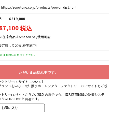
https://zonotone.co.jp/products/power-dist.html
格
￥319,000
87,100 税込
料!在庫商品はAmazon pay使用可能!
定額より20%UP実施中!
外はお問い合わせください。
ただいま品切れ中です。
ァクトリーECサイトについて】
ブランドを中心に取り扱うホームシアターファクトリーのECサイトもござ
クトリーECサイトからのご購入の場合でも、購入画面以降の決済システ
クWEB-SHOPと共通です。
お気に入り