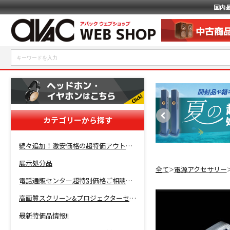
国内
カテゴリーから探す
続々追加！激安価格の超特価アウトレットセール開催！
展示処分品
全て
電源アクセサリー
＞
電話通販センター超特別価格ご相談コーナー！
高画質スクリーン&プロジェクターセット超特価！
最新特価品情報!!