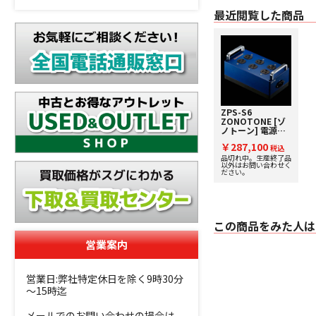
最近閲覧した商品
ZPS-S6
ZONOTONE [ゾ
ノトーン] 電源ボ
ックス
￥287,100
税込
品切れ中。生産終了品
以外はお問い合わせく
ださい。
この商品をみた人は
営業案内
営業日:弊社特定休日を除く9時30分
～15時迄
メールでのお問い合わせの場合は、