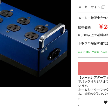
メーカーサイト
メーカー希望小売価
￥2
販売価格
¥5,000以上で送料無
下取りの場合は通常査
品切れ中。生産終了品以
【ホームシアターフ
アバックオリジナル
います。
ホームシアターファ
ム、規約などはアバッ