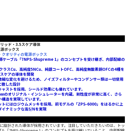
リッド・3.5スケア導体
電源ボックス
・クオリティの電源ボックス
ケーブル「7NPS-Shupreme 1」のコンセプトを受け継ぎ、内部配線の
クラスCu、高純度5NCu、純銀コートOFC、高純度無酸素銅OFCの4種を
5スケアの導体を開発
微細な変化を避けるため、ノイズフィルターやコンデンサー類は一切使用
に徹した設計
キャストを採用。シールド効果にも優れています。
6㎜のオリジナル・インシュレーターを内蔵。剛性度が非常に高く、さら
い構造を実現しています。
トにはロジウムメッキを採用。前モデルの「ZPS-6000」をはるかに上
イナミックな高S/Nを実現
新たに設計された導体が採用されています。注目していただきたいのは、トッ
「7NPS-Shupreme 1」のコンセプトを受け継いでいること。内部配線