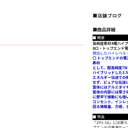
■店舗ブログ
■︎商品詳細
■ 概要
高純度素材4種ハイブ
6口・トップエンド
傑出したハイレベル
〇 トップエンドの電源
素材
として、超高純度7N
ハイブリッドした3.
エネルギー伝送での
せず、ピュアな伝送
筐体にはアルミダイ
筐体の内部には厚さ
に堅牢で振動にも強
コンセント、インレッ
回る情報量、力感、ダ
■ 特長
「ZPS-S6」には
プエンドの電源ケーブル