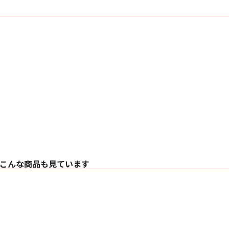
■ 仕様
〇 筐体：アルミダイ
〇 配線材：超高純度7
ハイブリッドした3.
〇 インレット：3P
〇 アウトレット：3
〇 許容電流値：15A（
〇 サイズ：220㎜（
〇 重量：3.3㎏
※電源ケーブルは付
※内部配線は、配線
ト）へまず接続され
こんな商品も見ています