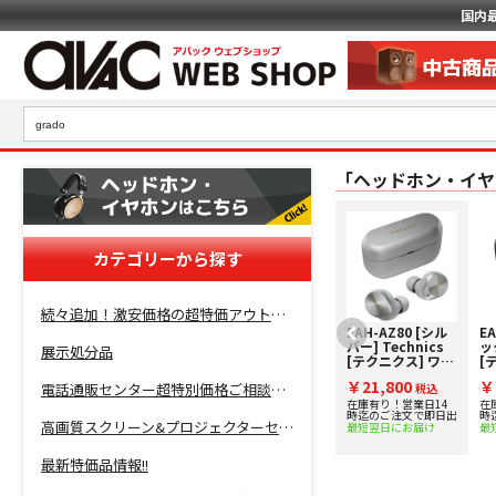
国内
「ヘッドホン・イヤ
カテゴリーから探す
続々追加！激安価格の超特価アウトレットセール開催！
EAH-AZ80 [ブラ
EAH-AZ80 [シル
EA
ック] Technics
バー] Technics
ック
展示処分品
[テクニクス] ワイ
[テクニクス] ワイ
[
ヤレスステレオイ
ヤレスステレオイ
ヤ
￥21,800
￥21,800
￥
電話通販センター超特別価格ご相談コーナー！
ンサイドホン
税込
ンサイドホン
税込
ン
在庫有り！営業日14
在庫有り！営業日14
在
時迄のご注文で即日出
時迄のご注文で即日出
時
高画質スクリーン&プロジェクターセット超特価！
最短翌日にお届け
最短翌日にお届け
最
最新特価品情報!!