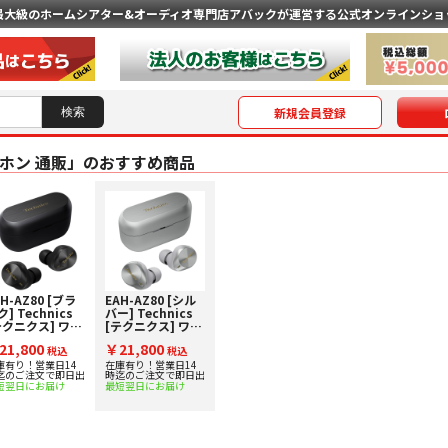
最大級のホームシアター&オーディオ専門店
アバックが運営する公式オンラインショ
新規会員登録
ホン 通販」のおすすめ商品
H-AZ80 [ブラ
EAH-AZ80 [シル
] Technics
バー] Technics
テクニクス] ワイ
[テクニクス] ワイ
レスステレオイ
ヤレスステレオイ
21,800
￥21,800
サイドホン
税込
ンサイドホン
税込
庫有り！営業日14
在庫有り！営業日14
迄のご注文で即日出
時迄のご注文で即日出
短翌日にお届け
最短翌日にお届け