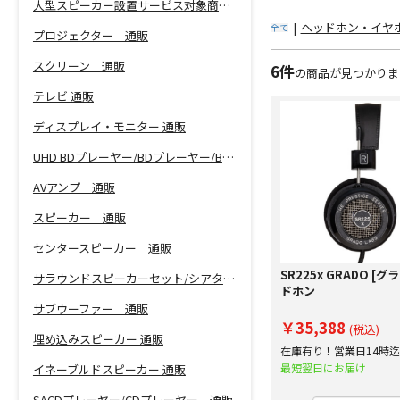
大型スピーカー設置サービス対象商品！
|
ヘッドホン・イヤホ
全て
プロジェクター 通販
スクリーン 通販
6件
の商品が見つかりま
テレビ 通販
ディスプレイ・モニター 通販
UHD BDプレーヤー/BDプレーヤー/BDレコーダー 通販
AVアンプ 通販
スピーカー 通販
センタースピーカー 通販
SR225x GRADO [グ
サラウンドスピーカーセット/シアターバー 通販
ドホン
サブウーファー 通販
￥35,388
(税込)
埋め込みスピーカー 通販
在庫有り！営業日14時
で即日出荷！
最短翌日にお届け
イネーブルドスピーカー 通販
SACDプレーヤー/CDプレーヤー 通販