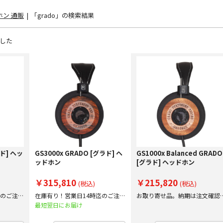
ン 通販
|
「grado」の検索結果
した
ラド] ヘッ
GS3000x GRADO [グラド] ヘ
GS1000x Balanced GRADO
ッドホン
[グラド] ヘッドホン
￥315,810
￥215,820
(税込)
(税込)
迄のご注文
在庫有り！営業日14時迄のご注文
お取り寄せ品。納期は注文確認
で即日出荷！
にご案内いたします。
最短翌日にお届け