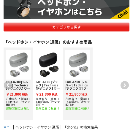
カテゴリから探す
「ヘッドホン・イヤホン 通販」のおすすめ商品
EAH-AZ80 [シル
EAH-AZ80 [ブラ
EAH-AZ80 [シル
バー] Technics
ック] Technics
バー] Technics
イ
[テクニクス] ワイ
[テクニクス] ワイ
[テクニクス] ワイ
ヤレスステレオイ
ヤレスステレオイ
ヤレスステレオイ
￥21,800
￥21,800
￥21,800
税込
税込
税込
ンサイドホン
ンサイドホン
ンサイドホン
在庫有り！営業日
在庫有り！営業日
在庫有り！営業日
で
14時迄のご注文で
14時迄のご注文で
14時迄のご注文で
即日出
即日出
即日出
最短翌日にお届け
最短翌日にお届け
最短翌日にお届け
|
ヘッドホン・イヤホン 通販
|
「chord」の検索結果
全て