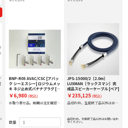
オ
BNP-R05 AVAC/CSC [アバッ
JPS-15000/2［2.0m］
完
ク シーエスシー] ロジウムメッ
LUXMAN［ラックスマン］完
キ ネジ止め式バナナプラグ [4
成品スピーカーケーブル [ペア]
個1組]
￥6,980
￥235,125
(税込)
(税込)
問
お取り寄せ品。納期は注文確認後
品切れ中。生産終了品以外はお問
にご案内いたします。
い合わせください。
わ
品切れ中。生産終了品以外はお問い合わ
数量
せください。