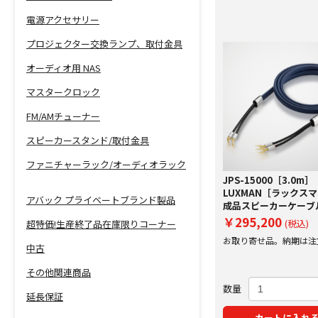
電源アクセサリー
プロジェクター交換ランプ、取付金具
オーディオ用 NAS
マスタークロック
FM/AMチューナー
スピーカースタンド/取付金具
ファニチャーラック/オーディオラック
JPS-15000［3.0m］
LUXMAN［ラックス
アバック プライベートブランド製品
成品スピーカーケーブル
￥295,200
(税込)
超特価!生産終了品在庫限りコーナー
お取り寄せ品。納期は注
中古
にご案内いたします。
その他関連商品
数量
延長保証
カートに入れ