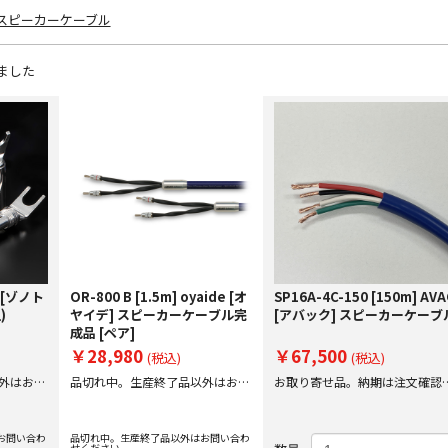
スピーカーケーブル
ました
e [ゾノト
OR-800 B [1.5m] oyaide [オ
SP16A-4C-150 [150m] AVA
)
ヤイデ] スピーカーケーブル完
[アバック] スピーカーケーブ
成品 [ペア]
￥28,980
￥67,500
(税込)
(税込)
外はお問
品切れ中。生産終了品以外はお問
お取り寄せ品。納期は注文確認
い合わせください。
にご案内いたします。
お問い合わ
品切れ中。生産終了品以外はお問い合わ
せください。