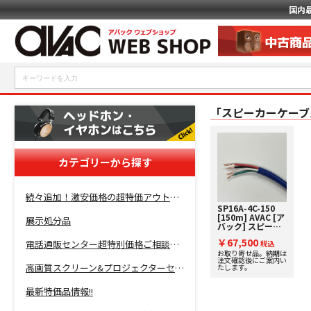
国内
「スピーカーケーブ
カテゴリーから探す
続々追加！激安価格の超特価アウトレットセール開催！
SP16A-4C-150
[150m] AVAC [ア
展示処分品
バック] スピーカ
ーケーブル
￥67,500
電話通販センター超特別価格ご相談コーナー！
税込
お取り寄せ品。納期は
注文確認後にご案内い
高画質スクリーン&プロジェクターセット超特価！
たします。
最新特価品情報!!