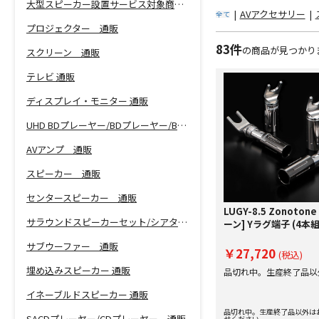
大型スピーカー設置サービス対象商品！
|
AVアクセサリー
|
全て
プロジェクター 通販
83件
の商品が見つかり
スクリーン 通販
テレビ 通販
ディスプレイ・モニター 通販
UHD BDプレーヤー/BDプレーヤー/BDレコーダー 通販
AVアンプ 通販
スピーカー 通販
センタースピーカー 通販
LUGY-8.5 Zonoton
サラウンドスピーカーセット/シアターバー 通販
ーン] Yラグ端子 (4本組
サブウーファー 通販
￥27,720
(税込)
埋め込みスピーカー 通販
品切れ中。生産終了品以
い合わせください。
イネーブルドスピーカー 通販
品切れ中。生産終了品以外は
SACDプレーヤー/CDプレーヤー 通販
せください。