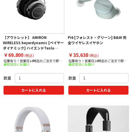
【アウトレット】 AMIRON
Pi6 [フォレスト・グリーン] B&W 完
WIRELESS beyerdynamic [ベイヤー
全ワイヤレスイヤホン
ダイナミック] ハイエンドTesla
Bluetooth®ヘッドホン（密閉型）
￥69,800
￥35,638
(税込)
(税込)
在庫有り！営業日14時迄のご注文で即日
在庫有り！営業日14時迄のご注文で即日
最短翌日にお届け
最短翌日にお届け
出荷！
出荷！
数量
数量
カートに入れる
カートに入れる