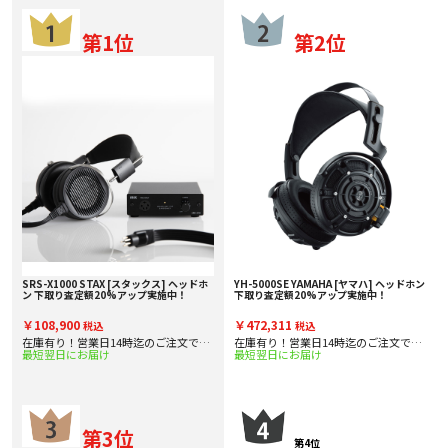
第1位
第2位
SRS-X1000 STAX [スタックス] ヘッドホ
YH-5000SE YAMAHA [ヤマハ] ヘッドホン
ン 下取り査定額20%アップ実施中！
下取り査定額20%アップ実施中！
￥108,900
￥472,311
税込
税込
在庫有り！営業日14時迄のご注文で即
在庫有り！営業日14時迄のご注文で即
最短翌日にお届け
最短翌日にお届け
日出
日出
第3位
第4位