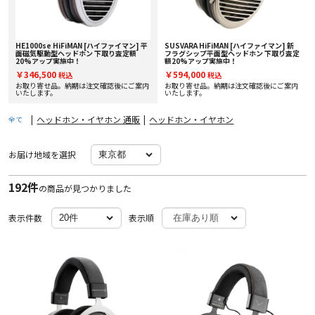
HE1000se HiFiMAN [ハイファイマン] 平
SUSVARA HiFiMAN [ハイファイマン] 新
面磁気駆動型ヘッドホン 下取り査定額
フラグシップ平面型ヘッドホン 下取り査定
20%アップ実施中！
額20%アップ実施中！
￥346,500
￥594,000
税込
税込
お取り寄せ品。納期は注文確認後にご案内
お取り寄せ品。納期は注文確認後にご案内
いたします。
いたします。
|
ヘッドホン・イヤホン 通販
|
ヘッドホン・イヤホン
全て
お届け地域を選択
192件
の商品が見つかりました
表示件数
表示順