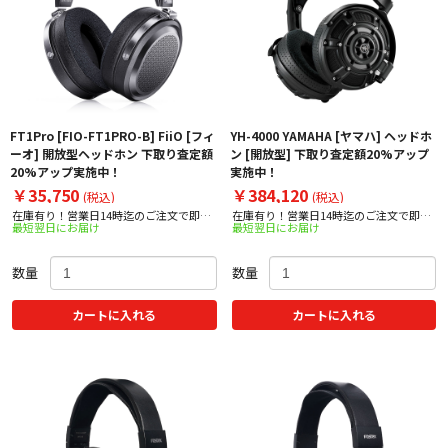
FT1Pro [FIO-FT1PRO-B] FiiO [フィ
YH-4000 YAMAHA [ヤマハ] ヘッドホ
ーオ] 開放型ヘッドホン 下取り査定額
ン [開放型] 下取り査定額20%アップ
20%アップ実施中！
実施中！
￥35,750
￥384,120
(税込)
(税込)
在庫有り！営業日14時迄のご注文で即日
在庫有り！営業日14時迄のご注文で即日
最短翌日にお届け
最短翌日にお届け
出荷！
出荷！
数量
数量
カートに入れる
カートに入れる