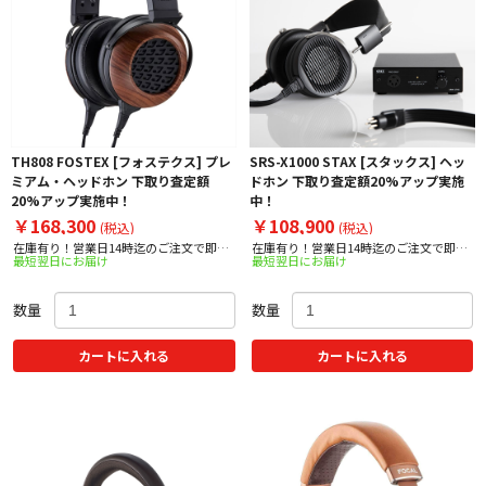
TH808 FOSTEX [フォステクス] プレ
SRS-X1000 STAX [スタックス] ヘッ
ミアム・ヘッドホン 下取り査定額
ドホン 下取り査定額20%アップ実施
20%アップ実施中！
中！
￥168,300
￥108,900
(税込)
(税込)
在庫有り！営業日14時迄のご注文で即日
在庫有り！営業日14時迄のご注文で即日
最短翌日にお届け
最短翌日にお届け
出荷！
出荷！
数量
数量
カートに入れる
カートに入れる