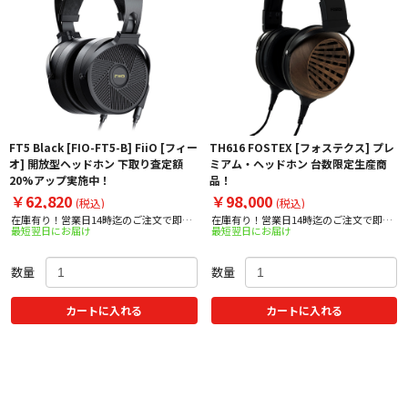
FT5 Black [FIO-FT5-B] FiiO [フィー
TH616 FOSTEX [フォステクス] プレ
オ] 開放型ヘッドホン 下取り査定額
ミアム・ヘッドホン 台数限定生産商
20%アップ実施中！
品！
￥62,820
￥98,000
(税込)
(税込)
在庫有り！営業日14時迄のご注文で即日
在庫有り！営業日14時迄のご注文で即日
最短翌日にお届け
最短翌日にお届け
出荷！
出荷！
数量
数量
カートに入れる
カートに入れる