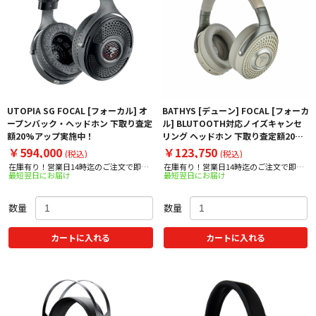
UTOPIA SG FOCAL [フォーカル] オ
BATHYS [デューン] FOCAL [フォーカ
ープンバック・ヘッドホン 下取り査定
ル] BLUTOOTH対応ノイズキャンセ
額20%アップ実施中！
リング ヘッドホン 下取り査定額20%
アップ実施中！
￥594,000
￥123,750
(税込)
(税込)
在庫有り！営業日14時迄のご注文で即日
在庫有り！営業日14時迄のご注文で即日
最短翌日にお届け
最短翌日にお届け
出荷！
出荷！
数量
数量
カートに入れる
カートに入れる