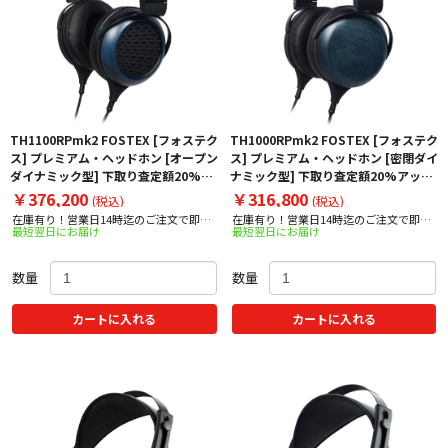
TH1100RPmk2 FOSTEX [フォステク
TH1000RPmk2 FOSTEX [フォステク
ス] プレミアム・ヘッドホン [オープン
ス] プレミアム・ヘッドホン [密閉ダイ
ダイナミック型] 下取り査定額20%ア
ナミック型] 下取り査定額20%アップ
ップ実施中！
実施中！【2025年10月上旬予定】
￥376,200
￥316,800
(税込)
(税込)
在庫有り！営業日14時迄のご注文で即日
在庫有り！営業日14時迄のご注文で即日
最短翌日にお届け
最短翌日にお届け
出荷！
出荷！
数量
数量
カートに入れる
カートに入れる