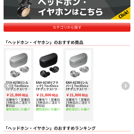
カテゴリから探す
「ヘッドホン・イヤホン」のおすすめ商品
EAH-AZ80 [シル
EAH-AZ80 [ブラ
EAH-AZ80 [シル
バー] Technics
ック] Technics
バー] Technics
イ
[テクニクス] ワイ
[テクニクス] ワイ
[テクニクス] ワイ
ヤレスステレオイ
ヤレスステレオイ
ヤレスステレオイ
￥21,800
￥21,800
￥21,800
税込
税込
税込
ンサイドホン
ンサイドホン
ンサイドホン
在庫有り！営業日
在庫有り！営業日
在庫有り！営業日
で
14時迄のご注文で
14時迄のご注文で
14時迄のご注文で
即日出
即日出
即日出
最短翌日にお届け
最短翌日にお届け
最短翌日にお届け
「ヘッドホン・イヤホン」のおすすめランキング