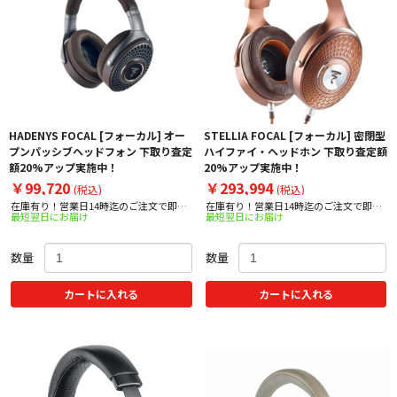
HADENYS FOCAL [フォーカル] オー
STELLIA FOCAL [フォーカル] 密閉型
プンパッシブヘッドフォン 下取り査定
ハイファイ・ヘッドホン 下取り査定額
額20%アップ実施中！
20%アップ実施中！
￥99,720
￥293,994
(税込)
(税込)
在庫有り！営業日14時迄のご注文で即日
在庫有り！営業日14時迄のご注文で即日
最短翌日にお届け
最短翌日にお届け
出荷！
出荷！
数量
数量
カートに入れる
カートに入れる