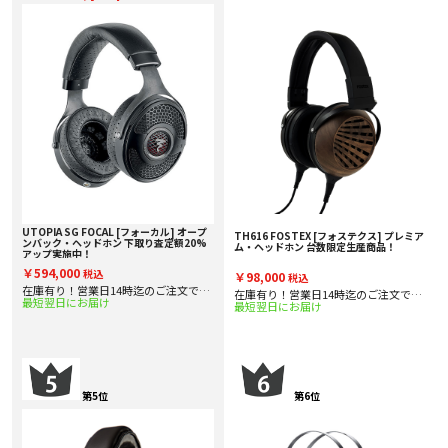
UTOPIA SG FOCAL [フォーカル] オープ
TH616 FOSTEX [フォステクス] プレミア
ンバック・ヘッドホン 下取り査定額20%
ム・ヘッドホン 台数限定生産商品！
アップ実施中！
￥594,000
税込
￥98,000
税込
在庫有り！営業日14時迄のご注文で即
在庫有り！営業日14時迄のご注文で即
最短翌日にお届け
日出
最短翌日にお届け
日出
第5位
第6位