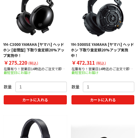
YH-C3000 YAMAHA [ヤマハ] ヘッド
YH-5000SE YAMAHA [ヤマハ] ヘッド
ホン [密閉型] 下取り査定額20%アッ
ホン 下取り査定額20%アップ実施
プ実施中！
中！
￥275,220
￥472,311
(税込)
(税込)
在庫有り！営業日14時迄のご注文で即日
在庫有り！営業日14時迄のご注文で即日
最短翌日にお届け
最短翌日にお届け
出荷！
出荷！
数量
数量
カートに入れる
カートに入れる