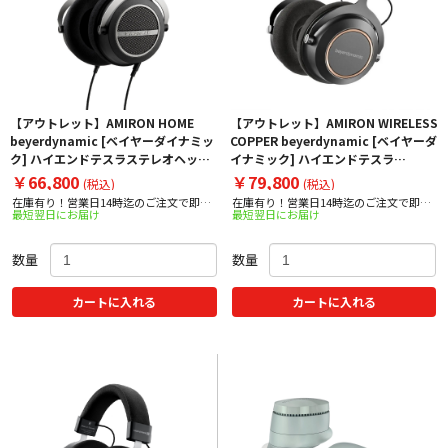
【アウトレット】AMIRON HOME
【アウトレット】AMIRON WIRELESS
beyerdynamic [ベイヤーダイナミッ
COPPER beyerdynamic [ベイヤーダ
ク] ハイエンドテスラステレオヘッド
イナミック] ハイエンドテスラ
ホン（オープン型）
Bluetooth®ヘッドホン（密閉型）
￥66,800
￥79,800
(税込)
(税込)
在庫有り！営業日14時迄のご注文で即日
在庫有り！営業日14時迄のご注文で即日
最短翌日にお届け
最短翌日にお届け
出荷！
出荷！
数量
数量
カートに入れる
カートに入れる