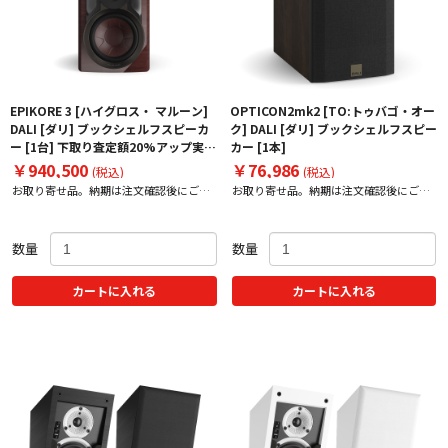
EPIKORE 3 [ハイグロス・ マルーン]
OPTICON2mk2 [TO:トゥバゴ・オー
DALI [ダリ] ブックシェルフスピーカ
ク] DALI [ダリ] ブックシェルフスピー
ー [1台] 下取り査定額20%アップ実施
カー [1本]
中！
￥940,500
￥76,986
(税込)
(税込)
お取り寄せ品。納期は注文確認後にご案
お取り寄せ品。納期は注文確認後にご案
内いたします。
内いたします。
数量
数量
カートに入れる
カートに入れる