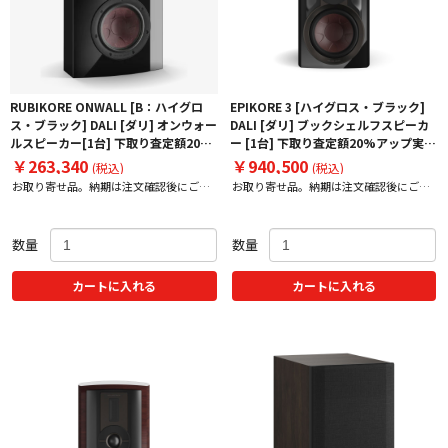
RUBIKORE ONWALL [B：ハイグロ
EPIKORE 3 [ハイグロス・ブラック]
ス・ブラック] DALI [ダリ] オンウォー
DALI [ダリ] ブックシェルフスピーカ
ルスピーカー[1台] 下取り査定額20%
ー [1台] 下取り査定額20%アップ実施
アップ実施中！
中！
￥263,340
￥940,500
(税込)
(税込)
お取り寄せ品。納期は注文確認後にご案
お取り寄せ品。納期は注文確認後にご案
内いたします。
内いたします。
数量
数量
カートに入れる
カートに入れる