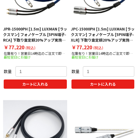
JPR-15000PH [1.5m] LUXMAN [ラッ
JPC-15000PH [1.5m] LUXMAN [ラッ
クスマン] フォノケーブル [5PIN端子-
クスマン] フォノケーブル [5PIN端子-
RCA] 下取り査定額20%アップ実施
XLR] 下取り査定額20%アップ実施
中！
中！
￥77,220
￥77,220
(税込)
(税込)
在庫有り！営業日14時迄のご注文で即日
在庫有り！営業日14時迄のご注文で即日
最短翌日にお届け
最短翌日にお届け
出荷！
出荷！
数量
数量
カートに入れる
カートに入れる