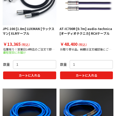
JPC-100 [1.0m] LUXMAN [ラックス
AT-IC700R [0.7m] audio-technica
マン] XLRケーブル
[オーディオテクニカ] RCAケーブル
￥13,365
￥48,400
(税込)
(税込)
在庫有り！営業日14時迄のご注文で即日
お取り寄せ品。納期は注文確認後にご案
最短翌日にお届け
出荷！
内いたします。
数量
数量
カートに入れる
カートに入れる