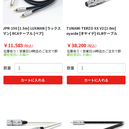
JPR-150 [1.5m] LUXMAN [ラックス
TUNAMI TERZO XX V2 [1.0m]
マン] RCAケーブル [ペア]
oyaide [オヤイデ] XLRケーブル
￥11,583
￥38,200
(税込)
(税込)
在庫有り！営業日14時迄のご注文で即日
在庫有り！営業日14時迄のご注文で即日
最短翌日にお届け
最短翌日にお届け
出荷！
出荷！
数量
数量
カートに入れる
カートに入れる