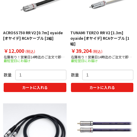
ACROSS750 RR V2 [0.7m] oyaide
TUNAMI TERZO RR V2 [1.3m]
[オヤイデ] RCAケーブル [1組]
oyaide [オヤイデ] RCAケーブル [1
組]
￥12,000
￥39,204
(税込)
(税込)
在庫有り！営業日14時迄のご注文で即日
在庫有り！営業日14時迄のご注文で即日
最短翌日にお届け
最短翌日にお届け
出荷！
出荷！
数量
数量
カートに入れる
カートに入れる