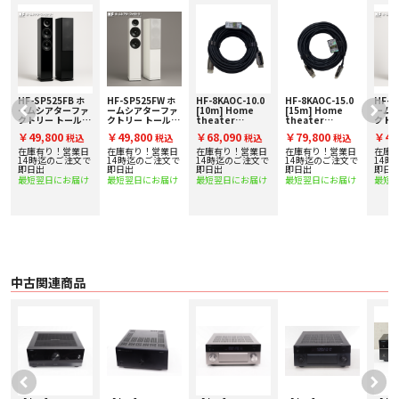
価格は常に市場最安でご案内！
HF-SP525FB ホ
HF-SP525FW ホ
HF-8KAOC-10.0
HF-8KAOC-15.0
HF-S
ームシアターファ
ームシアターファ
[10m] Home
[15m] Home
ーム
クトリー トールボ
クトリー トールボ
theater
theater
クトリ
■ 特長
ーイスピーカー [1
ーイスピーカー [1
Factory
Factory
ーイス
○ シネマDSP 3D for Movie, Music and Game
￥49,800
￥49,800
￥68,090
￥79,800
￥49
税込
税込
税込
税込
台] 下取り査定額
台] 下取り査定額
produced by
produced by
台] 
・実測音場データにデジタル信号処理を組み合わせたヤマハ独自の音場創造技
20%アップ実施
20%アップ実施
avac [ホームシア
avac [ホームシア
20%
在庫有り！営業日
在庫有り！営業日
在庫有り！営業日
在庫有り！営業日
在庫
中！
中！
ターファクトリ
ターファクトリ
中！
術。ヤマハは、コンサートホールのデザインやパブリックアドレス、ミキシン
で
14時迄のご注文で
14時迄のご注文で
14時迄のご注文で
14時迄のご注文で
14時
即日出
即日出
ー]
即日出
ー]
即日出
即日
グなどの豊富な経験を活かし、世界の有名コンサートホールや音楽クラブの音
/48Gbps
8K60p/4K120p/48Gbps
8K60p/4K120p/48Gbps
最短翌日にお届け
最短翌日にお届け
最短翌日にお届け
最短翌日にお届け
最短
場データを収集。この膨大な情報をデジタル化し、専用LSIに組み込むことで、
対応光ファイバー
対応HDMIケーブ
コンサートホールや音楽クラブの空間を効果的に自宅に再現します。
HDMIケーブル
ル
○ ハイスルーレートアンプ
・ 従来のAVレシーバーと比較し、高解像度のオーディオ信号に適した高精度信
号伝送に有効なハイスルーレートアンプを採用。一般的にハイスルーレートア
ンプでは信号伝送が不安定になりますが、RX-V6Aの新設計回路はハイスルーレ
ートで安定した信号伝送を実現しています。
○ HDR10+
中古関連商品
・HDR10+は映像コンテンツのダイナミックレンジをシーンごとに信号化する
だけでなく、明暗のシーン特性をメタデータで提供することで、より細やかな
ディティールを表現することができます。HDR10+で製作者の意図を感じられ
る、よりリアルな映像を体感して下さい。
○ 印象的でパワフルなデザインコンセプト
・ホームエンターテイメントコントロールの中心となる要素を大胆に表現した
ヤマハの流線型シャーシ。洗練されアイコニックなデザインは、パフォーマン
スとシームレスな操作性を重視しています。エレガンスと機能、そして卓越し
た構造の調和を実現しています。
○ ストリーミングサービス