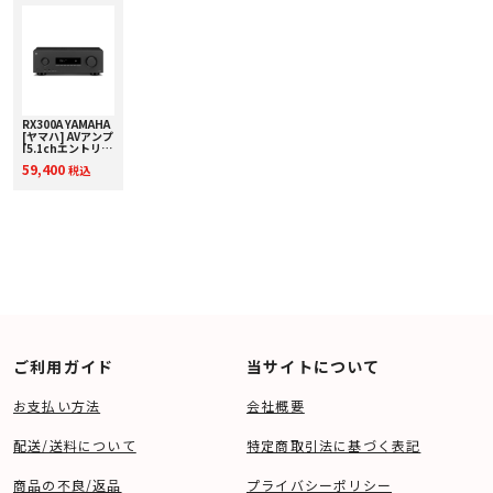
○ネットワーク関連機能
・Wi-Fi ○(2.4GHz/5GHz IEEE802.11 a/b/g/n/ac 準拠)
※IEEE802.11ac は 20MHz チャンネル帯域幅のみ
・対応音声フォーマット(USB、サーバー)
DSD 11.2MHz、 Apple Lossless96kHz/24bit、 WAV/AIFF 192kHz/32bit(32bit-
float ファイルは非対応) 、FLAC 192kHz/24bit、MP3/WMA/MPEG4-AAC
48kHz/24bit
・ギャップレス 再生 ○(WAV/FLAC/Apple Lossless/AIFF/DSD で対応)
RX300A YAMAHA
・AirPlay 2 ○
[ヤマハ] AVアンプ
[5.1chエントリー
・機器連携 ○(MusicCastⓇ機能)
モデル] 下取り査
・ストリーミングサービス ○(インターネットラジオ、 Spotify Connect、
59,400
税込
定額20%アップ実
Amazon Music、 Deezer HiFi 対応)
施中！
○チューナー AM/FM(ワイド FM 対応)
○アプリ操作 MusicCast CONTROLLER
○消費電力 260W
○待機時消費電力
・2.5W(HDMI コントロール/スタンバイスルー/ネットワークスタンバイ
(WiFi)/BluetoothⓇスタンバイ ON 時)
○寸法(幅×高さ×奥行) 435W× 171H× 377D mm(Wi-Fi アンテナ直立
時:435W×245H×377D mm)
○質量 8.8kg
○付属品 リモコン、単 4 乾電池(2 本)、 AM アンテナ、 FM アンテナ、YPAO
用マイク 、スタートアップガイド
ご利用ガイド
当サイトについて
RX-V4A ユーザーガイド (HTML)
RX-V4A ユーザーガイドダウンロード [6.5MB]
お支払い方法
会社概要
配送/送料について
特定商取引法に基づく表記
商品の不良/返品
プライバシーポリシー