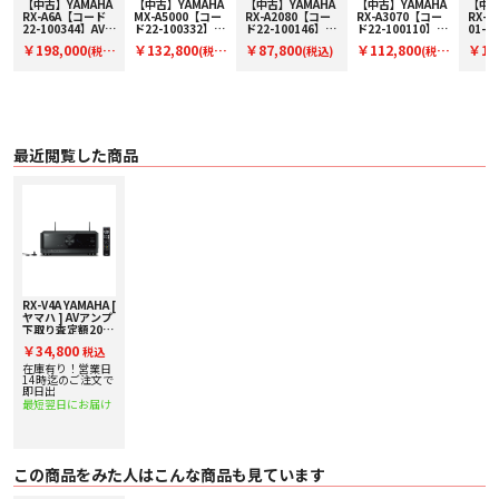
A
【中古】YAMAHA
【中古】YAMAHA
【中古】YAMAHA
【中古】YAMAHA
【中古
・音楽ストリーミングサービスで、音楽の世界を探検してみませんか。スマー
RX-A6A【コード
MX-A5000【コー
RX-A2080【コー
RX-A3070【コー
RX-
トフォンやパソコンのプレイリストや楽曲をAVレシーバーに同期させること
】
22-100344】AVア
ド22-100332】ヤ
ド22-100146】AV
ド22-100110】AV
01-1
ンプ
マハのパワーアン
アンプ
アンプ
ンプ
で、お気に入りの音楽を聴いたり、新しい音楽を発見したりすることができま
￥198,000
￥132,800
￥87,800
￥112,800
￥17
(税
(税
(税込)
(税
プ
す。
込)
込)
込)
■ 主な仕様
○ 定格出力
・20Hz-20kHz、 2ch 駆動 80W/ch(6Ω、 0.06%THD)
・1kHz、 1ch 駆動 115W/ch(6Ω、 0.9%THD)
最近閲覧した商品
○実用最大出力
(JEITA) 1kHz、 1ch 駆動 145W/ch(6Ω、 10%THD)
○内蔵パワーアンプ数 5
○音声入力端子
・アナログ 3 系統:ステレオ RCA 3
・デジタル 2 系統:光 1、同軸 1
○音声入力端子(その他) 2 系統: USB 1、ネットワーク 1(100Base-TX/10Base-
T)
○音声出力端子
・スピーカー出力 5ch
RX-V4A YAMAHA [
(フロント L/R、センター、サラウンド L/R〔Bi-AMP、 ZoneB 兼用〕 )
ヤマハ ] AVアンプ
・PRE OUT サブウーファー(MONO)× 2
下取り査定額20%
・その他 1 系統:ヘッドホン 1
アップ実施中
￥34,800
税込
○HDMI 端子 入力/出力 4 入力/1 出力(HDCP2.3 に対応)
在庫有り！営業日
○HDMI パススルー 8k60B*/ 4k120AB*
14時迄のご注文で
*HDMI Licensing Administrator, Inc.で定義されている正式なフォーマット対応
即日出
の呼称、ファームウェアアップデートで対応予定
最短翌日にお届け
○シネマ DSP プログラム数 17
○オブジェクトオーディオ対応 -
○Bluetooth再生方式(受信)
・バージョン Ver.4.2
この商品をみた人はこんな商品も見ています
・対応プロファイル A2DP/AVRCP
・対応コーデック SBC/AAC