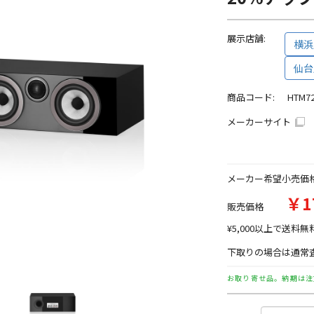
展示店舗:
横浜
仙台
商品コード:
HTM7
メーカーサイト
メーカー希望小売価
￥1
販売価格
¥5,000以上で送料無
下取りの場合は通常査
お取り寄せ品。納期は注