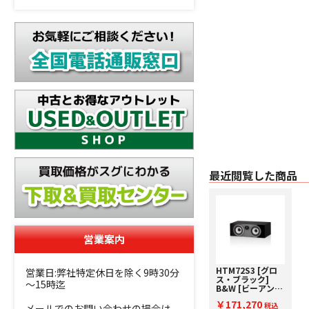
最近閲覧した商品
営業案内
HTM72S3 [グロ
営業日:弊社特定休日を除く9時30分
ス・ブラック]
～15時迄
B&W [ビーアンド
ダブリュ] センタ
￥171,270
ースピーカー [1
税込
メールでのお問い合わせの場合は、