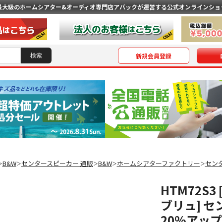
最大級のホームシアター&オーディオ専門店
アバックが運営する公式オンラインショ
新規会員登録
B&W
センタースピーカー 通販
B&W
ホームシアターファクトリー
セン
＞
＞
＞
＞
＞
HTM72S
ブリュ] セ
20%アッ