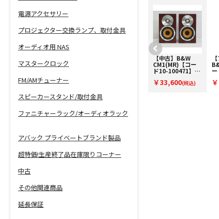
電源アクセサリー
プロジェクター交換ランプ、取付金具
オーディオ用 NAS
【中古】B&W
【中古】B&W
【
マスタークロック
603S2AE(MR)(ペ
CM1(MR)【コー
B
ア)【コード10-
ド10-100471】ブ
ー
100560】フロア
ックシェルフスピ
O
FM/AMチューナー
￥179,300
￥33,600
￥
型スピーカー
(税込)
ーカー(ペア)
(税込)
ー
スピーカースタンド/取付金具
ファニチャーラック/オーディオラック
アバック プライベートブランド製品
超特価!生産終了品在庫限りコーナー
中古
その他関連商品
延長保証