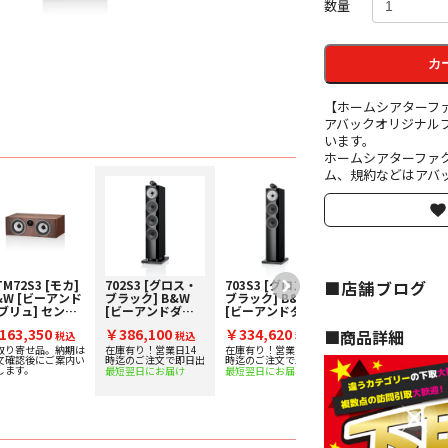
数量
カ
【ホームシアターフ
アバックオリジナル
います。
ホームシアターファ
ム、規約などはアバッ
■店舗ブログ
TM72S3 [モカ]
702S3 [グロス・
703S3 [グロス・
704S3 [グロス・
&W [ビーアンド
ブラック] B&W
ブラック] B&W
ブラック] B&W
ブリュ] センタ
[ビーアンドダブ
[ビーアンドダブ
[ビーアンドダブ
スピーカー [1
リュ] トールボー
リュ] トールボー
リュ] トールボー
163,350
￥386,100
￥334,620
￥224,730
■︎商品詳細
] 下取り査定額
税込
イスピーカー [1
税込
イスピーカー [1
税込
イスピーカー [1
税込
0%アップ実施
台] 下取り査定額
台] 下取り査定額
台] 下取り査定額
取り寄せ品。納期は
在庫有り！営業日14
在庫有り！営業日14
在庫有り！営業日14
文確認後にご案内い
時迄のご注文で即日出
時迄のご注文で即日出
時迄のご注文で即日出
！
20%アップ実施
20%アップ実施
20%アップ実施
します。
最短翌日にお届け
最短翌日にお届け
最短翌日にお届け
中！
中！
中！