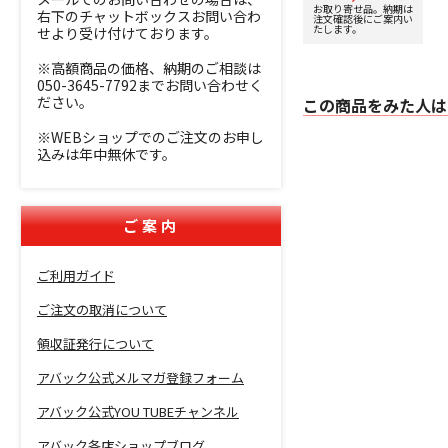
台] 下取り査定額
お取り寄せ品。納期は
右下のチャットボックスお問い合わ
注文確認後にご案内い
20%アップ実施
たします。
せより受け付けております。
中！
※高額商品の価格、納期のご相談は
050-3645-7792までお問い合わせく
ださい。
この商品をみた人は
※WEBショップでのご注文のお申し
込みは年中無休です。
ご案内
ご利用ガイド
ご注文の取消について
領収証発行について
アバック公式メルマガ登録フォーム
アバック公式YOU TUBEチャンネル
アバック各店ショップブログ