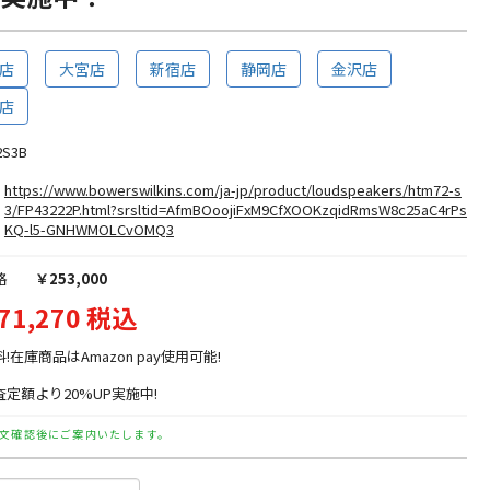
店
大宮店
新宿店
静岡店
金沢店
店
2S3B
https://www.bowerswilkins.com/ja-jp/product/loudspeakers/htm72-s
3/FP43222P.html?srsltid=AfmBOoojiFxM9CfXOOKzqidRmsW8c25aC4rPs
KQ-l5-GNHWMOLCvOMQ3
格
￥253,000
71,270 税込
料!在庫商品はAmazon pay使用可能!
定額より20%UP実施中!
文確認後にご案内いたします。