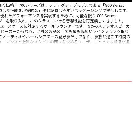
価格： 700シリーズは、フラッグシップモデルである「800 Series
の卓越した性能を現実的な価格と設置しやすいパッケージングで提供します。
優れたパフォーマンスを実現するために、可能な限り 800 Series
ノロジーを取り入れ、このクラスにおける音響性能を再定義してきました。
なユースケースに対応するオールラウンダーです。 6つのステレオスピーカ
ースピーカーからなる、当社の製品の中でも最も幅広いラインアップを取り
i-Fiオーディオやホームシアターの愛好家だけでなく、家族と過ごす時間の
ォーマンスと上質なスタイルの両立を求めるユーザーにとっても最適な選
。
トバッフル
、バッフルから突き出たドライバー
ンクロージャー
ソリッドボディ・トゥイーター
トップを初採用（703 S3、 HTM71 S3）
カップリング・システム
クサスペンション（フロア型のみ）
コーン・ミッドレンジ／ミッドバス
バス・コーン（ペーパースキン）
フロア型のみ、本シリーズでは固定が必須）
ト （702 S3のみ）
カー端子
れた磁気回路、シャーシ、クロスオーバー
ル
ョン：グロスブラック、ホワイト、ローズナッ