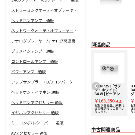
ストリーミングオーディオプレーヤー 通販
ヘッドホンアンプ 通販
ネットワークオーディオプレーヤー 通販
アナログプレーヤー/アナログ関連商品 通販
関連商品
プリメインアンプ 通販
コントロールアンプ 通販
パワーアンプ 通販
アップサンプラー・D/Dコンバーター 通販
704S3 [グロス・
HTM72S3 [サテ
H
ブラック] B&W
ン・ホワイト]
B
ヘッドホン・イヤホン 通販
[ビーアンドダブ
B&W [ビーアンド
ダ
リュ] トールボー
ダブリュ] センタ
ー
￥224,730
￥163,350
￥
イスピーカー [1
税込
ースピーカー [1
税込
台
ヘッドホンアクセサリー 通販
台] 下取り査定額
台] 下取り査定額
2
在庫有り！営業日14
お取り寄せ品。納期は
お
時迄のご注文で即日出
注文確認後にご案内い
注
20%アップ実施
20%アップ実施
中
たします。
た
最短翌日にお届け
イヤホンアクセサリー 通販
中！
中！
ミニコンポ/レシーバー 通販
中古関連商品
AVアクセサリー 通販