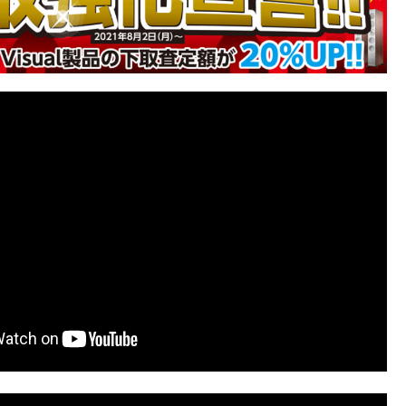
【中古】B&W
【中古】B&W
【中古】B&W
【中古】B&
603S3(MR)ペア
CM9(B)【コード
686(MR)【コード
CM5(B)【
【コード10-
10-100237】フロ
10-100724】ブッ
10-10055
100739】フロア
ア型スピーカー
クシェルフスピー
クシェルフ
￥217,800
￥149,600
￥29,000
￥47,800
型スピーカー(ペ
(税込)
(ペア)
(税込)
カー(ペア)
(税込)
カー(ペア)
(
ア)