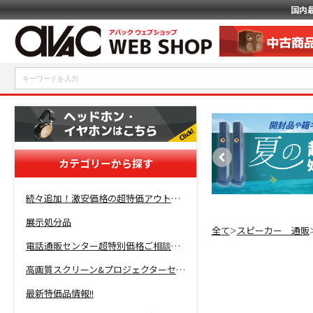
国内
カテゴリーから探す
続々追加！激安価格の超特価アウトレットセール開催！
展示処分品
全て
スピーカー 通販
＞
電話通販センター超特別価格ご相談コーナー！
高画質スクリーン&プロジェクターセット超特価！
最新特価品情報!!