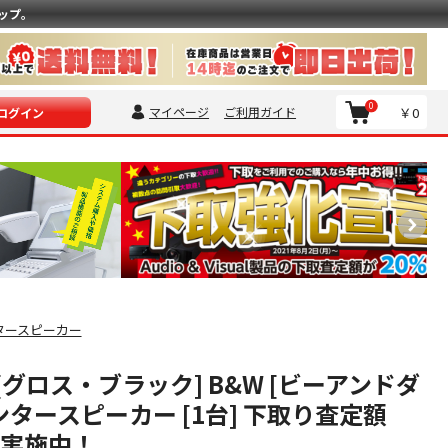
ップ。
0
マイページ
ご利用ガイド
￥0
ログイン
タースピーカー
3 [グロス・ブラック] B&W [ビーアンドダ
ンタースピーカー [1台] 下取り査定額
プ実施中！