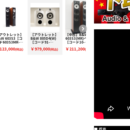
アウトレット】
【アウトレット】
【中古】B&W
【アウトレット】
&W 603S3【コ
B&W 805D4(W)
603S3(MR)ペア
B&W 802D4(WN)
ド603S3MR-
【コード91-
【コード10-
【コード91-
】フロア型スピ
100153】ブック
100609】フロア
100152】フロア
123,000
￥979,000
￥211,200
￥3,696,000
カー(ペアのみ)
(税込)
シェルフスピーカ
(税込)
型スピーカー(ペ
(税込)
型スピーカー(ペ
(税
ー(ペア)
ア)
ア)
込)
■ 概要