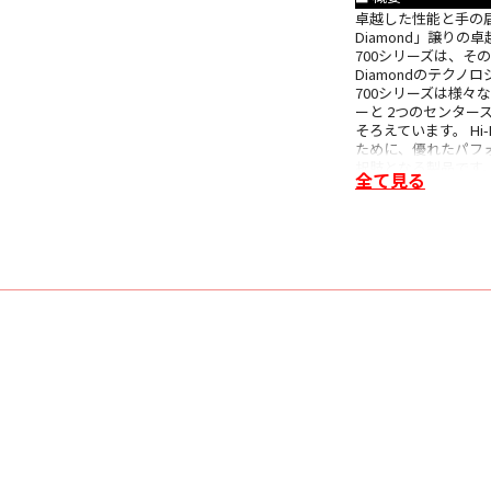
卓越した性能と手の届く
Diamond」譲り
700シリーズは、その
Diamondのテク
700シリーズは様々
ーと 2つのセンタ
そろえています。 H
ために、優れたパフ
択肢となる製品です
全て見る
■ 特長
• カーブしたフロン
• ポッドに収められ
• スリム化されたエ
• アルミ削り出しの
• トゥイーター・オン・
• 改良された2点デ
• バイオミメティッ
• コンティニュアム
• エアロフォイル・
• 改良された台座（
• 下向きのバスレフポー
• 改良されたスピー
• アップグレードさ
• 新デザインのグリ
• カラーバリエーシ