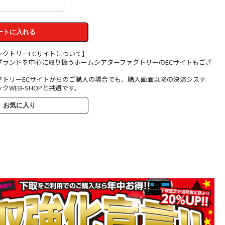
ートに入れる
ァクトリーECサイトについて】
ブランドを中心に取り扱うホームシアターファクトリーのECサイトもござ
クトリーECサイトからのご購入の場合でも、購入画面以降の決済システ
クWEB-SHOPと共通です。
お気に入り
HTM72S3 [サテ
ン・ホワイト]
B&W [ビーアンド
ダブリュ] センタ
￥163,350
ースピーカー [1
税込
台] 下取り査定額
お取り寄せ品。納期は
注文確認後にご案内い
20%アップ実施
たします。
中！