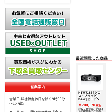
最近閲覧した商品
営業案内
HTM71S3 [グロ
ス・ブラック]
営業日:弊社特定休日を除く9時30分
B&W [ビーアンド
ダブリュ] センタ
～15時迄
￥280,170
ースピーカー [1
税込
台] 下取り査定額
お取り寄せ品。納期は
メールでのお問い合わせの場合は、
注文確認後にご案内い
20%アップ実施