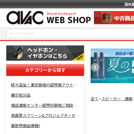
国内
カテゴリーから探す
続々追加！激安価格の超特価アウトレットセール開催！
展示処分品
全て
スピーカー 通販
＞
電話通販センター超特別価格ご相談コーナー！
高画質スクリーン&プロジェクターセット超特価！
最新特価品情報!!