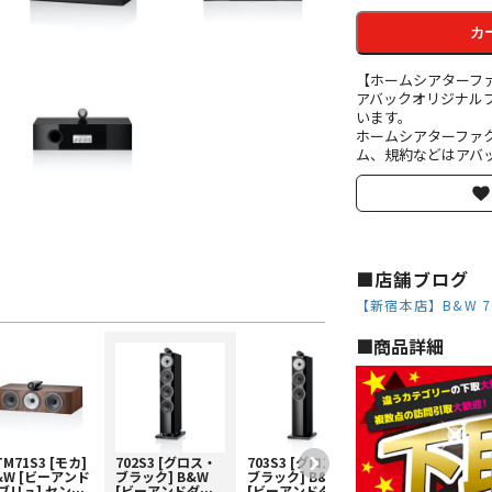
カ
【ホームシアターフ
アバックオリジナル
います。
ホームシアターファ
ム、規約などはアバッ
■店舗ブログ
【新宿本店】B&W 7
■︎商品詳細
TM71S3 [モカ]
702S3 [グロス・
703S3 [グロス・
704S3 [グロス・
&W [ビーアンド
ブラック] B&W
ブラック] B&W
ブラック] B&W
ブリュ] センタ
[ビーアンドダブ
[ビーアンドダブ
[ビーアンドダブ