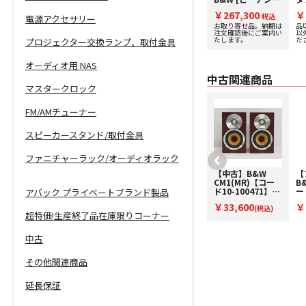
センタースピーカ
ダブリュ] センタ
ー
￥192,500
￥267,300
￥
ー
税込
ースピーカー [1
税込
台
電源アクセサリー
台] 下取り査定額
2
お取り寄せ品。納期は
品
注文確認後にご案内い
以
20%アップ実施
中
たします。
だ
プロジェクター交換ランプ、取付金具
中！
オーディオ用 NAS
中古関連商品
マスタークロック
FM/AMチューナー
スピーカースタンド/取付金具
ファニチャーラック/オーディオラック
【中古】B&W
【中古】B&W
【
603S2AE(MR)(ペ
CM1(MR)【コー
B
ア)【コード10-
ド10-100471】ブ
ー
アバック プライベートブランド製品
100560】フロア
ックシェルフスピ
O
￥179,300
￥33,600
￥
型スピーカー
(税込)
ーカー(ペア)
(税込)
ー
超特価!生産終了品在庫限りコーナー
中古
その他関連商品
延長保証