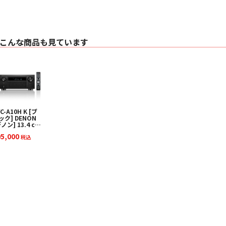
択肢となる製品です
■ 特長
• カーブしたフロン
こんな商品も見ています
• ポッドに収められ
• スリム化されたエ
• アルミ削り出しの
• トゥイーター・オン・
• 改良された2点デ
• バイオミメティッ
• コンティニュアム
• エアロフォイル・
C-A10H K [ブ
• 改良された台座（
ック] DENON
• 下向きのバスレフポー
ノン] 13.4 ch
• 改良されたスピー
Vサラウンドアン
95,000
 下取り査定額
税込
• アップグレードさ
0%アップ実施
• 新デザインのグリ
！
• カラーバリエーシ
ト、 モカウッド（新
■ 仕様
〇 技術的特徴
・ デカップリング
・ ソリッドボディ
・ Continuum™コ