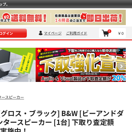
ップ。
0
マイページ
ご利用ガイド
￥0
ログイン
タースピーカー
3 [グロス・ブラック] B&W [ビーアンドダ
ンタースピーカー [1台] 下取り査定額
プ実施中！