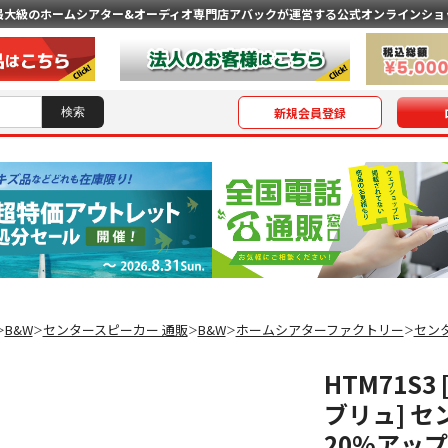
最大級のホームシアター&オーディオ専門店
アバックが運営する公式オンラインショ
新規会員登録
B&W
センタースピーカー 通販
B&W
ホームシアターファクトリー
セン
＞
＞
＞
＞
＞
HTM71S
ブリュ] セ
20%アッ