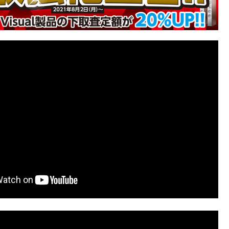
センタースピーカ
ダブリュ] センタ
￥192,500
￥267,300
ー
税込
ースピーカー [1
税込
台] 下取り査定額
お取り寄せ品。納期は
注文確認後にご案内い
20%アップ実施
たします。
中！
【中古】B&W
【中古】B&W
【中古】B&W
【中古】B&
603S3(MR)ペア
CM9(B)【コード
686(MR)【コード
CM5(B)【
【コード10-
10-100237】フロ
10-100724】ブッ
10-10055
100739】フロア
ア型スピーカー
クシェルフスピー
クシェルフ
￥217,800
￥149,600
￥29,000
￥47,800
型スピーカー(ペ
(税込)
(ペア)
(税込)
カー(ペア)
(税込)
カー(ペア)
(
ア)