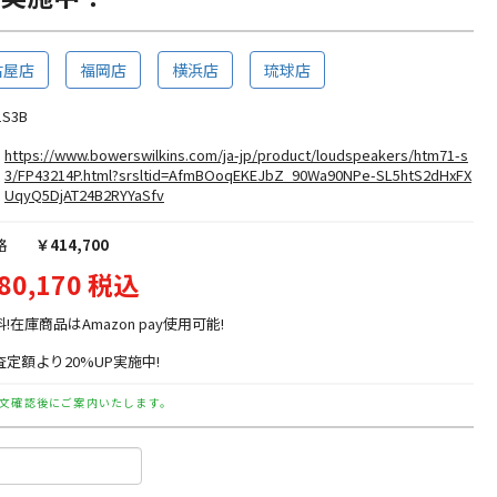
古屋店
福岡店
横浜店
琉球店
1S3B
https://www.bowerswilkins.com/ja-jp/product/loudspeakers/htm71-s
3/FP43214P.html?srsltid=AfmBOoqEKEJbZ_90Wa90NPe-SL5htS2dHxFX
UqyQ5DjAT24B2RYYaSfv
格
￥414,700
80,170 税込
料!在庫商品はAmazon pay使用可能!
定額より20%UP実施中!
文確認後にご案内いたします。