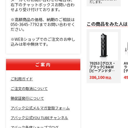
たします。
中！
右下のチャットボックスお問い合わ
せより受け付けております。
※高額商品の価格、納期のご相談は
この商品をみた人は
050-3645-7792までお問い合わせく
ださい。
※WEBショップでのご注文のお申し
込みは年中無休です。
702S3 [グロス・
AV
ご案内
ブラック] B&W
ラ
[ビーアンドダブ
[デ
リュ] トールボー
A
386,100
4
イスピーカー [1
税込
プ
ご利用ガイド
台] 下取り査定額
2
20%アップ実施
中
ご注文の取消について
中！
領収証発行について
アバック公式メルマガ登録フォーム
アバック公式YOU TUBEチャンネル
アバック各店ショップブログ