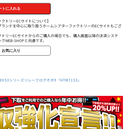
ートに入れる
ァクトリーECサイトについて】
ブランドを中心に取り扱うホームシアターファクトリーのECサイトもござ
クトリーECサイトからのご購入の場合でも、購入画面以降の決済システ
クWEB-SHOPと共通です。
お気に入り
00S3シリーズリレーブログその9「HTM71S3」
【中古】B&W
HTM71S3 [サテ
HTM71S3(B)【コ
ン・ホワイト]
ード01-10712】
B&W [ビーアンド