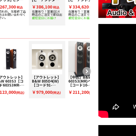
スピーカー [1
リュ] トールボー
リュ] トールボー
リュ] トールボー
267,300
￥386,100
￥334,620
￥224,730
] 下取り査定額
税込
イスピーカー [1
税込
イスピーカー [1
税込
イスピーカー [1
税込
0%アップ実施
台] 下取り査定額
台] 下取り査定額
台] 下取り査定額
切れ中。生産終了品
在庫有り！営業日14
在庫有り！営業日14
在庫有り！営業日14
外はお問い合わせく
時迄のご注文で即日出
時迄のご注文で即日出
時迄のご注文で即日出
！
20%アップ実施
20%アップ実施
20%アップ実施
さい。
最短翌日にお届け
最短翌日にお届け
最短翌日にお届け
中！
中！
中！
アウトレット】
【アウトレット】
【中古】B&W
【アウトレット】
&W 603S3【コ
B&W 805D4(W)
603S3(MR)ペア
B&W 802D4(WN)
ド603S3MR-
【コード91-
【コード10-
【コード91-
】フロア型スピ
100153】ブック
100609】フロア
100152】フロア
123,000
￥979,000
￥211,200
￥3,696,000
カー(ペアのみ)
(税込)
シェルフスピーカ
(税込)
型スピーカー(ペ
(税込)
型スピーカー(ペ
(税
ー(ペア)
ア)
ア)
込)