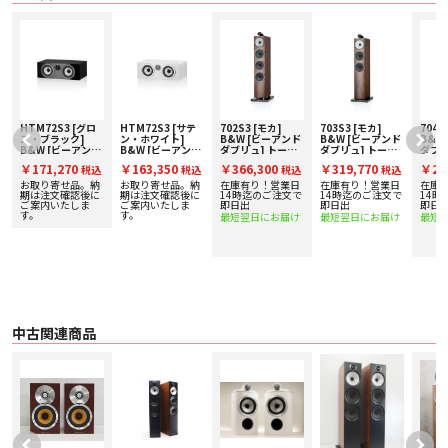
• ポッドに収められ、バッフルから突き出たドライバー
• スリム化されたエンクロージャー
• アルミ削り出しのソリッドボディ・トゥイーター
• トゥイーター・オン・トップを初採用（703 S3、 HTM71 S3）
• 改良された2点デカップリング・システム
• バイオミメティックサスペンション（フロア型のみ）
• コンティニュアムコーン・ミッドレンジ／ミッドバス
• エアロフォイル・バス・コーン（ペーパースキン）
• 改良された台座（フロア型のみ、本シリーズでは固定が必須）
• 下向きのバスレフポート （702 S3のみ）
HTM72S3 [グロ
HTM72S3 [サテ
702S3 [モカ]
703S3 [モカ]
704S
ド
ス・ブラック]
ン・ホワイト]
B&W [ビーアンド
B&W [ビーアンド
B&W
• 改良されたスピーカー端子
B&W [ビーアンド
B&W [ビーアンド
ダブリュ] トール
ダブリュ] トール
ダブリ
• アップグレードされた磁気回路、シャーシ、クロスオーバー
ダブリュ] センタ
ダブリュ] センタ
ボーイスピーカー
ボーイスピーカー
ボー
￥171,270
￥163,350
￥366,300
￥319,770
￥21
• 新デザインのグリル
込
税込
税込
税込
税込
ースピーカー [1
ースピーカー [1
[1台] 下取り査定
[1台] 下取り査定
[1台
• カラーバリエーション：グロスブラック、ホワイト、ローズナッ
施
台] 下取り査定額
台] 下取り査定額
額20%アップ実施
額20%アップ実施
額20
お取り寄せ品。納
お取り寄せ品。納
在庫有り！営業日
在庫有り！営業日
在庫
20%アップ実施
20%アップ実施
中！
中！
中！
で
期は注文確認後に
期は注文確認後に
14時迄のご注文で
14時迄のご注文で
14時
ト、 モカウッド（新色）
中！
ご案内いたしま
中！
ご案内いたしま
即日出
即日出
即日
す。
す。
最短翌日にお届け
最短翌日にお届け
最短
■ 仕様
〇 技術的特徴
・ デカップリング・カーボンドーム・トゥイーター
・ Continuum™コーン FST™ バス / ミッドレンジ
・ Flowport™
〇 仕様 2ウェイ・バスレフ型
〇 ドライブ・ユニット
・ 25mm デカップリング・カーボンドーム・トゥイーター×1
中古関連商品
・ 130mm コンティニュアム・コーン・バス / ミッドレンジ×2
〇 周波数レンジ 48Hz - 33kHz
〇 周波数レスポンス（基準値に対し+/-3dB）70Hz - 28kHz
〇 感度（軸上1m / 2.83Vrms）87dB
〇 高調波歪率
・ 2次および3次高調波（90dB、軸上 1m）
・ 1%未満（100Hz - 22kHz）
・ 0.5%未満（200Hz - 22kHz）