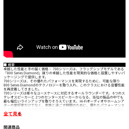
■ 概要
卓越した性能と手の届く価格： 700シリーズは、フラッグシップモデルである
「800 Series Diamond」譲りの卓越した性能を現実的な価格と設置しやすいパ
ッケージングで提供します。
700シリーズは、その優れたパフォーマンスを実現するために、可能な限り
800 Series Diamondのテクノロジーを取り入れ、このクラスにおける音響性能
を再定義してきました。
700シリーズは様々なユースケースに対応するオールラウンダーです。 6つのス
テレオスピーカーと 2つのセンタースピーカーからなる、当社の製品の中でも
最も幅広いラインアップを取りそろえています。 Hi-Fiオーディオやホームシア
ターの愛好家だけでなく、家族と過ごす時間のために、優れたパフォーマンス
と上質なスタイルの両立を求めるユーザーにとっても最適な選択肢となる製品
全て見る
です。
■ 特長
• カーブしたフロントバッフル
関連商品