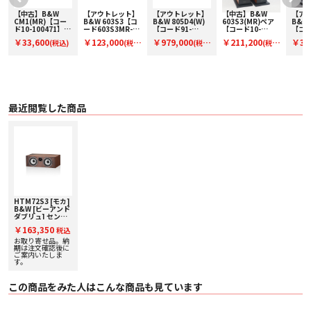
〇 公称インピーダンス 8Ω（最小 4.3Ω）
〇 推奨アンプ出力 30W - 120W（8Ω、クリップしていない音源で）
【中古】B&W
【アウトレット】
【アウトレット】
【中古】B&W
【ア
〇 最大推奨ケーブルインピーダンス 0.1Ω
ペ
CM1(MR)【コー
B&W 603S3【コ
B&W 805D4(W)
603S3(MR)ペア
B&W 
ド10-100471】ブ
ード603S3MR-
【コード91-
【コード10-
【コー
〇 外形寸法
ックシェルフスピ
O】フロア型スピ
100153】ブック
100609】フロア
100
・ 高さ：165mm（キャビネットのみ）
￥33,600
￥123,000
￥979,000
￥211,200
￥3,6
(税込)
(税
(税
(税
ーカー(ペア)
ーカー(ペアのみ)
シェルフスピーカ
型スピーカー(ペ
型スピ
・ 幅：477mm（キャビネットのみ）
ー(ペア)
ア)
ア)
込)
込)
込)
込)
・ 奥行：266mm（キャビネットのみ）/ 302mm（グリルおよび端子を含む）
〇 質量 9.7kg
〇 仕上げ
・ キャビネット：グロス・ブラック/ サテン・ホワイト / モカ / ローズナット
・ グリル：ブラック / グレー（サテン・ホワイトのみ）
最近閲覧した商品
〇 希望小売価格（税込）
・ 253,000円（1台）グロス・ブラック
・ 242,000円（1台）サテン・ホワイト、モカ、ローズナット
HTM72S3 [モカ]
B&W [ビーアンド
ダブリュ] センタ
ースピーカー [1
￥163,350
税込
台] 下取り査定額
20%アップ実施
お取り寄せ品。納
中！
期は注文確認後に
ご案内いたしま
す。
この商品をみた人はこんな商品も見ています