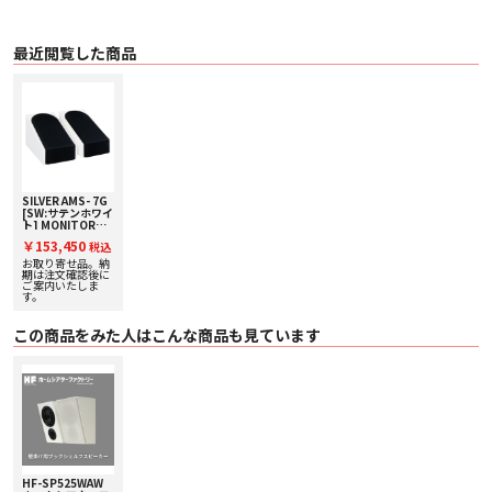
最近閲覧した商品
SILVER AMS- 7G
[SW:サテンホワイ
ト] MONITOR
AUDIO サラウンド
￥153,450
税込
スピーカー [1ペ
ア]
お取り寄せ品。納
期は注文確認後に
ご案内いたしま
す。
この商品をみた人はこんな商品も見ています
HF-SP525WAW