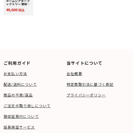
ホームシアターフ
ァクトリー 壁掛け
スピーカーB [1組]
49,600
税込
下取り査定額20%
アップ実施中！
ご利用ガイド
当サイトについて
お支払い方法
会社概要
配送/送料について
特定商取引法に基づく表記
商品の不良/返品
プライバシーポリシー
ご注文の取り消しについて
領収証発行について
延長保証サービス