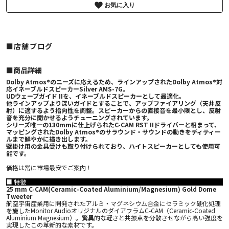
お気に入り
■店舗ブログ
■︎商品詳細
Dolby Atmos®のニーズに応えるため、ラインアップされたDolby Atmos®対
応イネーブルドスピーカーSilver AMS-7G。
UDウェーブガイド IIを、イネーブルドスピーカーとして最適化。
他ラインアップより深いガイドとすることで、アップファイアリング（天井反
射）に適するよう指向性を調整。スピーカーからの直接音を最小限とし、反射
音を充分に聞かせるようチューニングされています。
シリーズ唯一の130mmに仕上げられたC-CAM RST IIドライバーと相まって、
マッピングされたDolby Atmos®のサラウンド・サウンドの動きをディティー
ルまで鮮やかに描き出します。
壁掛け用の金具受けも取り付けられており、ハイトスピーカーとしても使用可
能です。
価格は常に市場最安でご案内！
■ 特徴
25 mm C-CAM(Ceramic-Coated Aluminium/Magnesium) Gold Dome
Tweeter
航空宇宙産業用に開発されたアルミ・マグネシウム合金にセラミック硬化処理
を施したMonitor AudioオリジナルのダイアフラムC-CAM（Ceramic-Coated
Aluminium Magnesium）。驚異的な軽さと共振点を分散させながら高い強度を
実現したこの革新的な素材です。