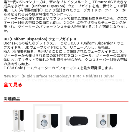
第7世代のSilverシリーズは、新たなブレイクスルーとしてBronze-6Gで大きな
成果を挙げたUD（Uniform Dispersion）ウェーブガイドを第二世代として新採
用。FEA（有限要素解析）により設計されたウェーブガイドは、ツイーターか
ら発せられる音の放射特性をコントロール。
ツィーターの音域全体においてフラットで優れた放射特性を得ながら、クロス
オーバー付近の帯域の指向性も向上。2つの利点を併せ持ったチューニングが
施され、ツイーターのパフォーマンスを最大限発揮することが可能になりまし
た。
UD (Uniform Dispersion) ウェーブガイド II
Bronze-6Gの新たなブレイクスルーとなったUD（Uniform Dispersion）ウェー
ブガイドを、UDウェーブガイドIIとして、リニューアルし、新搭載。
FEA（有限要素解析）を用いることにより設計されたウェーブガイドにより、
ツィーターから発せられる音の放射特性をコントロール。ツィーターの音域全
体においてフラットで優れた放射特性を得ながら、クロスオーバー付近の帯域
の指向性も向上。
C-CAM Goldドームツィーターのパフォーマンスを最大限発揮します。
New RST（Rigid Surface Technology）II Md + Mid/Bass Driver
Monitor Audioの代名詞であるC-CAM。この“強くて軽い”C-CAM素材を採用し
全て見る
た RST（Rigid Surface Technology）ドライバーは、そのコーンの大きな振幅
範囲全てに至るまで、高いリニアリティを実現しています。
そのRSTドライバーがSilver-7Gで更に進化。ディンプル形状のリニューアルに
加え、コーンの引張り強度を向上させる新しいアルミニウム合金も採用。さら
関連商品
にBronze-6Gの新たなブレイクスルーとなったDCM（Damped Concentric
Mode） テクノロジーも備え、優れた特性にさらに磨きをかけました。また、
ドライバーの周辺のトリムリングは、ドライバーのエッジを目立ちにくくし美
しい外観に貢献しています。
Cabinet Bracing & Single Bolt-Through Driver Design
国立物理研究所の協力により、スキャニングレーザー振動測定を行いキャビネ
ット内の共振点を特定。mm単位でブレーシング材の大きさ、位置を決定し内