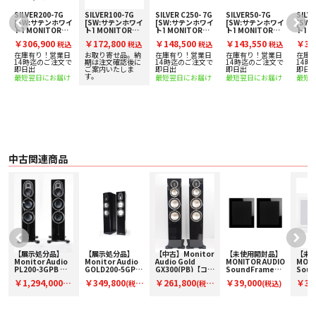
部空間容量を減らすことなく完璧な振動対策を施しています。ユニットは従来
同様、リア側からテンションロッド1本で固定するシングルボルト方式を採
SILVER200-7G
SILVER100-7G
SILVER C250- 7G
SILVER50-7G
SILV
イ
[SW:サテンホワイ
[SW:サテンホワイ
[SW:サテンホワイ
[SW:サテンホワイ
[SW
用。ドライバーに均等のクランプ力が掛かることで正確な動作が可能となる画
ト] MONITOR
ト] MONITOR
ト] MONITOR
ト] MONITOR
ト] M
期的な技術です。ボルトが無い美しいフロントバッフルと共に振動を抑制し、
ェ
AUDIO トールボー
AUDIO ブックシェ
AUDIO センタース
AUDIO ブックシェ
AUD
￥306,900
￥172,800
￥148,500
￥143,550
￥30
ノンカラーレーションにも大きく寄与しています。
込
税込
税込
税込
税込
イスピーカー [ペ
ルフスピーカー
ピーカー [1台]
ルフスピーカー
イスピ
ア]
[ペア]
[ペア]
ア]
在庫有り！営業日
お取り寄せ品。納
在庫有り！営業日
在庫有り！営業日
在庫
で
14時迄のご注文で
期は注文確認後に
14時迄のご注文で
14時迄のご注文で
14時
■ 仕様
即日出
ご案内いたしま
即日出
即日出
即日
〇 形式：2-way・密閉型
す。
最短翌日にお届け
最短翌日にお届け
最短翌日にお届け
最短
〇 周波数特性（-6dB）：76Hz ‒ 35,000Hz
〇 能率(2.83v@1m)：87dB
〇 インピーダンス：8Ω
〇 許容入力：60W
〇 推奨アンプ出力：30 ‒ 60W
〇 クロスオーバー周波数：2,000Hz
〇 ユニット
・ 25mm C-CAM Gold ドーム ツイーター [with optimised Waveguide]× 1
中古関連商品
・ 130mm C-CAM RST II Mid/Bass ドライバー×1
〇 サイズ：H185 × W185 × D313 mm
〇 重量：4.0kg/台
〇 仕上げ：HGBK,SW
〇 備考：シングルワイヤ接続スピーカーターミナル
【展示処分品】
【展示処分品】
【中古】Monitor
【未使用開封品】
【未
Monitor Audio
Monitor Audio
Audio Gold
MONITOR AUDIO
MONI
PL200-3GPB ペ
GOLD200-5GPB
GX300(PB)【コー
SoundFrame3
Soun
ー
ア【コードF-
【コード F-
ド01-14558】フ
ブラック(ペア販
ホワイ
￥1,294,000
￥349,800
￥261,800
￥39,000
￥39
(税
(税
(税
(税込)
PL200-3GPB】メ
GOLD200-
ロア型スピーカー
売)【コード91-
【コー
ーカー保証付き
5GPB】モニター
(ペア)
100101】壁掛オ
100
込)
込)
込)
オーディオのスピ
ンウォールスピー
ンウ
ーカー
カー
カー