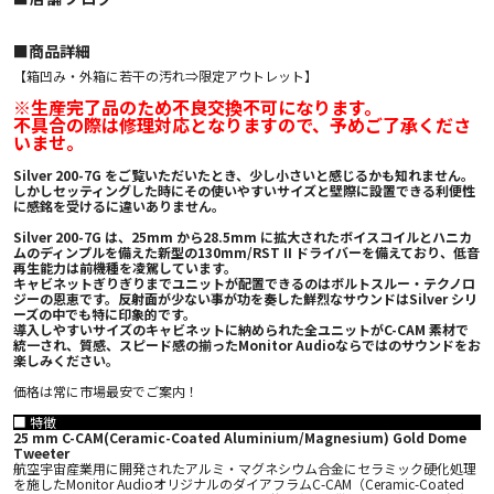
■︎商品詳細
【箱凹み・外箱に若干の汚れ⇒限定アウトレット】
※生産完了品のため不良交換不可になります。
不具合の際は修理対応となりますので、予めご了承くださ
いませ。
Silver 200-7G をご覧いただいたとき、少し小さいと感じるかも知れません。
しかしセッティングした時にその使いやすいサイズと壁際に設置できる利便性
に感銘を受けるに違いありません。
Silver 200-7G は、25mm から28.5mm に拡大されたボイスコイルとハニカ
ムのディンプルを備えた新型の130mm/RST II ドライバーを備えており、低音
再生能力は前機種を凌駕しています。
キャビネットぎりぎりまでユニットが配置できるのはボルトスルー・テクノロ
ジーの恩恵です。反射面が少ない事が功を奏した鮮烈なサウンドはSilver シリ
ーズの中でも特に印象的です。
導入しやすいサイズのキャビネットに納められた全ユニットがC-CAM 素材で
統一され、質感、スピード感の揃ったMonitor Audioならではのサウンドをお
楽しみください。
価格は常に市場最安でご案内！
■ 特徴
25 mm C-CAM(Ceramic-Coated Aluminium/Magnesium) Gold Dome
Tweeter
航空宇宙産業用に開発されたアルミ・マグネシウム合金にセラミック硬化処理
を施したMonitor AudioオリジナルのダイアフラムC-CAM（Ceramic-Coated