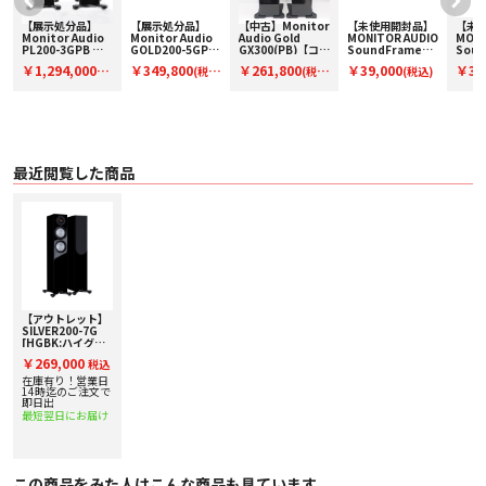
国立物理研究所の協力により、スキャニングレーザー振動測定を行いキャビネ
ット内の共振点を特定。mm単位でブレーシング材の大きさ、位置を決定し内
【展示処分品】
【展示処分品】
【中古】Monitor
【未使用開封品】
【未
部空間容量を減らすことなく完璧な振動対策を施しています。ユニットは従来
Monitor Audio
Monitor Audio
Audio Gold
MONITOR AUDIO
MONI
PL200-3GPB ペ
GOLD200-5GPB
GX300(PB)【コー
SoundFrame3
Soun
同様、リア側からテンションロッド1本で固定するシングルボルト方式を採
ー
ア【コードF-
【コード F-
ド01-14558】フ
ブラック(ペア販
ホワイ
用。ドライバーに均等のクランプ力が掛かることで正確な動作が可能となる画
￥1,294,000
￥349,800
￥261,800
￥39,000
￥39
(税
(税
(税
(税込)
PL200-3GPB】メ
GOLD200-
ロア型スピーカー
売)【コード91-
【コー
期的な技術です。ボルトが無い美しいフロントバッフルと共に振動を抑制し、
ーカー保証付き
5GPB】モニター
(ペア)
100101】壁掛オ
100
込)
込)
込)
ノンカラーレーションにも大きく寄与しています。
オーディオのスピ
ンウォールスピー
ンウ
ーカー
カー
カー
■ 仕様
〇 形式：2.5-way・バスレフ型
〇 周波数特性（-6dB）：34Hz ‒ 35,000Hz
最近閲覧した商品
〇 能率(2.83v@1m)：87.5dB
〇 インピーダンス：8Ω
〇 許容入力：150W
〇 推奨アンプ出力：60 ‒ 150W
〇 クロスオーバー周波数：2,700Hz
〇 ユニット
・ 25mm C-CAM Gold ドーム ツイーター[with UD Waveguide II]×１
・ 130mm C-CAM RST II Bass/Midドライバー×2
〇 サイズ：H885×W165×D240(H930×W254×D329 ベース部含む)mm
〇 重量：13.7kg/台
【アウトレット】
〇 仕上げ：BO,HGBK,WN, SW,ASH
SILVER200-7G
〇 備考：バイワイヤ対応スピーカーターミナル
[HGBK:ハイグロ
スブラック]
￥269,000
税込
MONITOR AUDIO
トールボーイスピ
在庫有り！営業日
ーカー [ペア]【箱
14時迄のご注文で
凹み・外箱に若干
即日出
の汚れ⇒限定アウ
最短翌日にお届け
トレット】
この商品をみた人はこんな商品も見ています