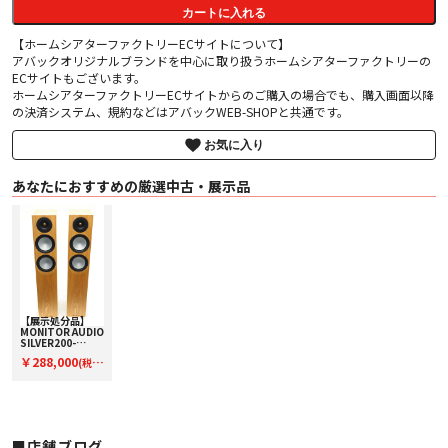
カートに入れる
【ホームシアターファクトリーECサイトについて】
アバックオリジナルブランドを中心に取り扱うホームシアターファクトリーの
ECサイトもございます。
ホームシアターファクトリーECサイトからのご購入の場合でも、購入画面以降
の決済システム、規約などはアバックWEB-SHOPと共通です。
お気に入り
あなたにおすすめの厳選中古・展示品
【展示処分品】
MONITOR AUDIO
SILVER200-
7G/ASH【コード
￥288,000
(税
L-SILVER200-
7GASH】フロア
込)
型スピーカー（ペ
ア）
■店舗ブログ