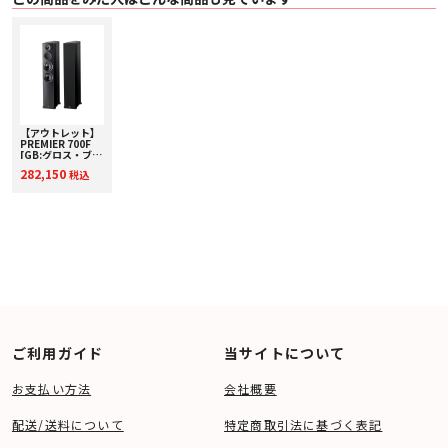
【アウトレット】
PREMIER 700F
[GB:グロス・ブラ
ック] Paradigm
282,150
税込
[パラダイム] トー
ルボーイスピーカ
ー [ペア] 下取り査
定額20%アップ実
施中！【箱凹み・
外箱に若干の汚れ
⇒限定アウトレッ
ト】
ご利用ガイド
当サイトについて
お支払い方法
会社概要
配送/送料について
特定商取引法に基づく表記