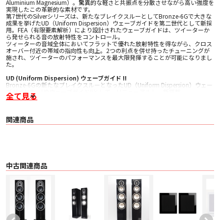
Aluminium Magnesium）。驚異的な軽さと共振点を分散させながら高い強度を
実現したこの革新的な素材です。
第7世代のSilverシリーズは、新たなブレイクスルーとしてBronze-6Gで大きな
成果を挙げたUD（Uniform Dispersion）ウェーブガイドを第二世代として新採
用。FEA（有限要素解析）により設計されたウェーブガイドは、ツイーターか
ら発せられる音の放射特性をコントロール。
ツィーターの音域全体においてフラットで優れた放射特性を得ながら、クロス
オーバー付近の帯域の指向性も向上。2つの利点を併せ持ったチューニングが
施され、ツイーターのパフォーマンスを最大限発揮することが可能になりまし
た。
UD (Uniform Dispersion) ウェーブガイド II
Bronze-6Gの新たなブレイクスルーとなったUD（Uniform Dispersion）ウェー
ブガイドを、UDウェーブガイドIIとして、リニューアルし、新搭載。
全て見る
FEA（有限要素解析）を用いることにより設計されたウェーブガイドにより、
ツィーターから発せられる音の放射特性をコントロール。ツィーターの音域全
体においてフラットで優れた放射特性を得ながら、クロスオーバー付近の帯域
関連商品
の指向性も向上。
C-CAM Goldドームツィーターのパフォーマンスを最大限発揮します。
New RST（Rigid Surface Technology）II Md + Mid/Bass Driver
Monitor Audioの代名詞であるC-CAM。この“強くて軽い”C-CAM素材を採用し
た RST（Rigid Surface Technology）ドライバーは、そのコーンの大きな振幅
範囲全てに至るまで、高いリニアリティを実現しています。
中古関連商品
そのRSTドライバーがSilver-7Gで更に進化。ディンプル形状のリニューアルに
加え、コーンの引張り強度を向上させる新しいアルミニウム合金も採用。さら
にBronze-6Gの新たなブレイクスルーとなったDCM（Damped Concentric
Mode） テクノロジーも備え、優れた特性にさらに磨きをかけました。また、
ドライバーの周辺のトリムリングは、ドライバーのエッジを目立ちにくくし美
しい外観に貢献しています。
Cabinet Bracing & Single Bolt-Through Driver Design