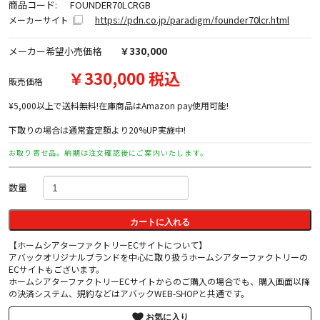
商品コード:
FOUNDER70LCRGB
https://pdn.co.jp/paradigm/founder70lcr.html
メーカーサイト
メーカー希望小売価格
￥330,000
￥330,000 税込
販売価格
¥5,000以上で送料無料!在庫商品はAmazon pay使用可能!
下取りの場合は通常査定額より20%UP実施中!
お取り寄せ品。納期は注文確認後にご案内いたします。
数量
カートに入れる
【ホームシアターファクトリーECサイトについて】
アバックオリジナルブランドを中心に取り扱うホームシアターファクトリーの
ECサイトもございます。
ホームシアターファクトリーECサイトからのご購入の場合でも、購入画面以降
の決済システム、規約などはアバックWEB-SHOPと共通です。
お気に入り