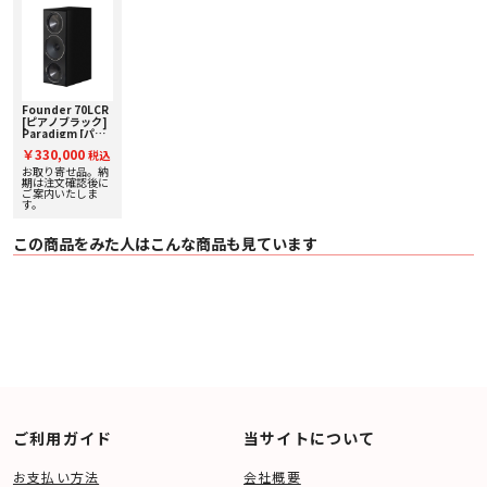
連続磁束モーターは、センターチャンネル・キャビネットの高さを比較的低く
保ったまま、フルサイズで低歪み、高出力のミッドレンジ・ツィーターを組み
合わせることで、複合マグネット構造の限界を取り除き、設置場所の自由度を
高めています。
カスケード-フュージョンブレース
カスケードフュージョンブレースは、Founderシリーズのファセット・キャビ
ネット内の剛性を高め、低域の定在波を打ち消します。これにより、よりタイ
Founder 70LCR
[ピアノブラック]
トな低音、よりクリアで正確な低音を実現しています。すべてのブレースは広
Paradigm [パラ
範囲に渡って補強されており、キャビネットはパーツのトータルよりも強固な
ダイム] センター
￥330,000
モノリスになっています。幾何学的なキャビネット形状が持つ本来の強度によ
税込
スピーカー [1台 ]
り、荷重ポイントをより広いキャビネット面積に分散させ、従来の四角いキャ
下取り査定額20%
お取り寄せ品。納
アップ実施中！
期は注文確認後に
ビネット形状では得られなかった高いサポート力と剛性を実現しています。
ご案内いたしま
す。
■ 主な仕様
〇 構成 3 ウェイ・4 ドライバー密閉型
この商品をみた人はこんな商品も見ています
〇 内蔵パワーアンプ -
〇 高域ドライバー 扁球ウェーブガイド（OSW™）＆ PPA™ レンズ付き同軸
25㎜ AL-MAC™ セラミックドーム型
〇 中域ドライバー 同軸 152㎜ AL-MAG™ コーン型
〇 中低域ドライバー -
〇 低域ドライバー ART™ エッジ・超ロングストローク 127mmCARBON-X™
ユニボディ・コーン型ｘ 2
〇 パッシブラジエーター -
〇 周波数特性 （軸上 ± 2dB） 79Hz - 23kHz
〇 周波数特性（軸外 30°± 2dB） 79 Hz - 17 kHz
〇 最低周波数 ** 47 Hz (DIN)
〇 感度 92dB
〇 クロスオーバー周波数 2.2kHz / 700Hz
ご利用ガイド
当サイトについて
〇 推奨アンプ出力 15 - 220 W
〇 最大入力 150 W
〇 インピーダンス ８Ω
お支払い方法
会社概要