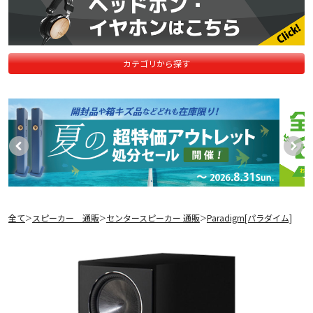
カテゴリから探す
全て
スピーカー 通販
センタースピーカー 通販
Paradigm[パラダイム]
＞
＞
＞