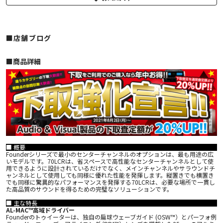
■店舗ブログ
■︎商品詳細
■ 概要
Founderシリーズで最小のセンターチャンネルのオプションは、最も用途の広
いモデルです。70LCRは、省スペースで高性能なセンターチャンネルとして使
用できるように設計されているだけでなく、メインチャンネルやサラウンドチ
ャンネルとして使用しても同様に優れた性能を発揮します。縦置きでも横置き
でも同様に驚異的なパフォーマンスを発揮する70LCRは、必要な場所で一貫し
た高品質のサウンドを得るための完璧なソリューションです。
■ 主な特長
AL-MAC™高域ドライバー
Founderのトゥイーターは、独自の扁球ウェーブガイド (OSW™）とパーフォ例