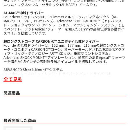
ティッド・フェーズ・アライニング (PPA™）レンズを搭載した25mmのアルミ
ニウム・マグネシウム・セラミック (AL-MAC™）ドームです。
AL-MAG™中域ドライバー
Founderのミッドレンジは、152mmのアルミニウム・マグネシウム（AL-
MAG™）コーンに、PPA™レンズ、Advanced SHOCK-MOUNT™（アドバンス
ド・ショックマウント）アイソレーション・マウンティング・システム、そし
てベンチレーテッドApical™フォーマーを備えた51ｍｍの高熱伝導性多層ボイ
スコイルを搭載しています。
超ロングストローク CARBON-X™ ユニボディ低域ドライバー
Founderの低域ドライバーは、152mm、177mm、215mmの超ロングストロ
ーク・ユニボディCARBON-X™コーン、オーバーモールドされた第3世代アクテ
ィブ・リッジ・テクノロジー(ART™)エッジ、垂直マウントシステム、
Advanced SHOCK-MOUNT™アイソレーション、通気性のあるApical™フォーマ
ーを備えた1.5インチの高耐熱多層ボイスコイルを搭載しています。
ADVANCED Shock-Mount™システム
Founderシリーズのミッドレンジ・ドライバーとバス・ドライバーは、
Advanced SHOCK-MOUNT™ アイソレーション・マウントシステムによってフ
全て見る
ロント・バッフルから機械的に切り離されています。この特別なマウントハー
ドウェアは、エラストマーサスペンションを使用して、ドライバーからキャビ
ネットへ、キャビネットからドライバーへの振動の伝達を防ぎます。共振を排
関連商品
除することで、ドライバーは音を純粋かつ効率的に表現することができ、聴感
上の歪みがなく、最大限の透明感を得ることができます。
Dual-Sync™ 連続磁束モーター
センターチャンネルモデルに搭載されているFounderの新しい同軸ミッドレン
ジドライバーは、OSW™の扁平球形と同軸にマウントされたツィーターを採用
しています。ツィーターのウェーブガイドとして機能することで、広く深いサ
最近閲覧した商品
ウンドステージの中でディテールと音のフォーカスを維持し、あらゆるリスニ
ングスペースに最適な指向特性を実現しています。特許取得済みのDual-Sync™