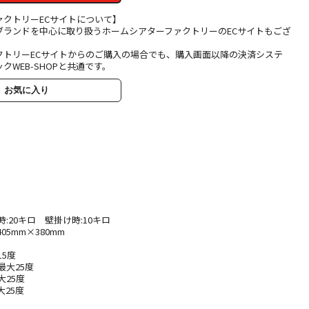
ァクトリーECサイトについて】
ブランドを中心に取り扱うホームシアターファクトリーのECサイトもござ
クトリーECサイトからのご購入の場合でも、購入画面以降の決済システ
クWEB-SHOPと共通です。
お気に入り
:20キロ 壁掛け時:10キロ
05mm×380mm
15度
最大25度
大25度
大25度