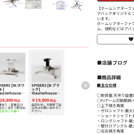
【ホームシアターフ
アバックオリジナル
います。
ホームシアターファ
ム、規約などはアバッ
■店舗ブログ
■︎商品詳細
■主な仕様
IDER3 [W:ホワ
SPIDER2 [B:ブラ
ト]
ック]
eaterhouse
theaterhouse
○耐荷重:天吊り設置時
シアターハウ
[シアターハウ
26,800
￥19,800
○PJアーム可動範囲:4
] プロジェク
税込
ス] プロジェク
税込
ー汎用金具
ター汎用金具
庫有り！営業日14
品切れ中。生産終了品
○上下傾き角度
迄のご注文で即日出
以外はお問い合わせく
・ゼロシャフト:最大
ださい。
短翌日にお届け
・ショートシャフト:
・ロングシャフト:最
・壁付けアングル:最
○左右傾き角度