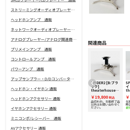
ストリーミングオーディオプレーヤー 通販
ヘッドホンアンプ 通販
ネットワークオーディオプレーヤー 通販
アナログプレーヤー/アナログ関連商品 通販
関連商品
プリメインアンプ 通販
コントロールアンプ 通販
パワーアンプ 通販
アップサンプラー・D/Dコンバーター 通販
SPIDER3 [W:ホワ
SPIDER2 [B:ブラ
SP
イト]
ック]
イ
ヘッドホン・イヤホン 通販
theaterhouse
theaterhouse
th
[シアターハウ
[シアターハウ
[
￥26,800
￥19,800
￥
ス] プロジェク
税込
ス] プロジェク
税込
ス
ヘッドホンアクセサリー 通販
ター汎用金具
ター汎用金具
タ
在庫有り！営業日14
品切れ中。生産終了品
在
時迄のご注文で即日出
以外はお問い合わせく
時
ださい。
最短翌日にお届け
最
イヤホンアクセサリー 通販
ミニコンポ/レシーバー 通販
AVアクセサリー 通販