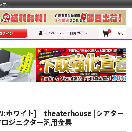
ップ。
0
マイページ
ご利用ガイド
￥0
ログイン
 [W:ホワイト] theaterhouse [シアター
プロジェクター汎用金具