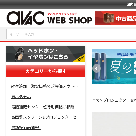
国内
カテゴリーから探す
続々追加！激安価格の超特価アウトレットセール開催！
展示処分品
全て
プロジェクター交
＞
電話通販センター超特別価格ご相談コーナー！
高画質スクリーン&プロジェクターセット超特価！
最新特価品情報!!