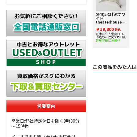
SPIDER2 [W:ホワ
イト]
theaterhouse
[シアターハウ
￥19,800
ス] プロジェク
税込
ター汎用金具
在庫有り！営業日14
時迄のご注文で即日出
最短翌日にお届け
この商品をみた人は
営業案内
営業日:弊社特定休日を除く9時30分
～15時迄
メールでのお問い合わせの場合は、