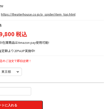
2W
https://theaterhouse.co.jp/p_spider/item_top.html
格
9,800 税込
料!在庫商品はAmazon pay使用可能!
定額より20%UP実施中!
時迄のご注文で即日出荷！
ートに入れる