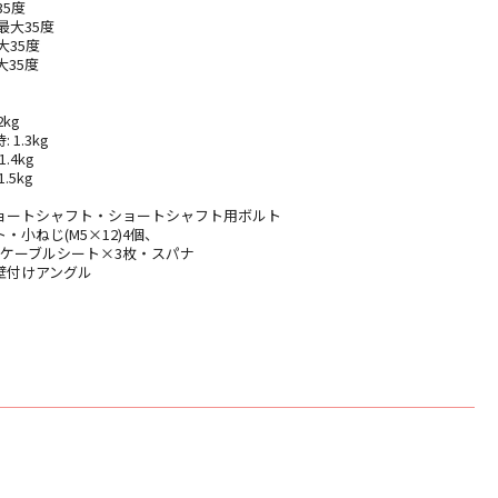
35度
最大35度
大35度
大35度
kg
1.3kg
.4kg
.5kg
ョートシャフト・ショートシャフト用ボルト
小ねじ(M5×12)4個、
個・ケーブルシート×3枚・スパナ
壁付けアングル