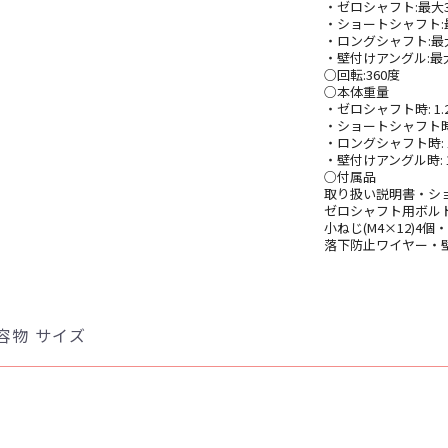
・ゼロシャフト:最大
・ショートシャフト:
・ロングシャフト:最
・壁付けアングル:最
○回転:360度
○本体重量
・ゼロシャフト時: 1.2
・ショートシャフト時: 
・ロングシャフト時: 1
・壁付けアングル時: 1
○付属品
取り扱い説明書・シ
ゼロシャフト用ボルト・
小ねじ(M4×12)4
落下防止ワイヤー・
容物 サイズ