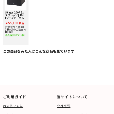
Stage 200P [エ
スプレッソ] JBL
[ジェイビーエル]
サブウーファー [1
￥55,180
税込
台] 下取り査定額
20%アップ実施
在庫有り！営業日
中！
14時迄のご注文で
即日出
最短翌日にお届け
この商品をみた人はこんな商品も見ています
ご利用ガイド
当サイトについて
お支払い方法
会社概要