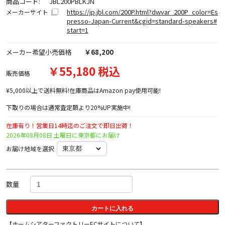
商品コード:
JBL200PBLKJN
https://jp.jbl.com/200P.html?dwvar_200P_color=Es
メーカーサイト
presso-Japan-Current&cgid=standard-speakers#
start=1
メーカー希望小売価格
￥68,200
￥55,180 税込
販売価格
¥5,000以上で送料無料!在庫商品はAmazon pay使用可能!
下取りの場合は通常査定額より20%UP実施中!
在庫有り！営業日14時迄のご注文で即日出荷！
2026年08月08日 土曜日に東京都にお届け
お届け地域を選択
数量
カートに入れる
【ホームシアターファクトリーECサイトについて】