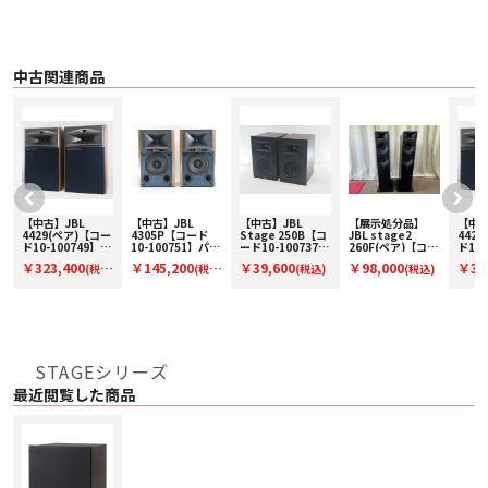
な統合を実現します。LFE入力はサブウーファーの内部ローパスクロスオーバ
ーネットワークを備えたレシーバー/プロセッサの専用サブウーファー出力にサ
ブウーファーを接続している場合
マグネット付きグリル
Stage 2では、磁気的に取り付けられたグリル、独自のトリムリング、フローテ
中古関連商品
ィングフロントバッフルデザインなど、ライン全体にプレミアムなディテール
を極めています。同価格帯のスピーカーにはあまり見られない高級さです。
調整可能なフロアスパイク
200Pのフロアスパイクは、厚めのラグや豪華なカーペットにスピーカーを置
く際に安定感をもたらします。カーペットスパイクは、スピーカーの台座の各
足に手動でねじ込むことができ、上部から簡単に調整できます。
■ 主な仕様
〇 製品名 JBL STAGE 200P BLK
〇 タイプ パワード・サブウーファー
【中古】JBL
【中古】JBL
【中古】JBL
【展示処分品】
【中古
4429(ペア)【コー
4305P【コード
Stage 250B【コ
JBL stage2
442
〇 カラー エスプレッソ
ー
ド10-100749】ブ
10-100751】パワ
ード10-100737】
260F(ペア)【コー
ド10-
〇 スピーカー構成 250mm 径ポリセルロース･リブドコーン・ウーファー
ックシェルフスピ
ードスタジオモニ
ブックシェルフス
ド94-00270】フ
ック
￥323,400
￥145,200
￥39,600
￥98,000
￥32
〇 内臓アンプ 150W (RMS) / 300W (Dynamic)
(税
(税
(税込)
(税込)
ーカー(ペア)
タースピーカー(ペ
ピーカー(ペア)
ロア型スピーカー
ーカー
〇 クロスオーバー周波数 50Hz ～150Hz（連続可変）、-24dB/oct.
ア)
(ペア)
込)
込)
込)
〇 周波数特性 28Hz ～ クロスオーバー周波数設定値
〇 入力 RCA×1
〇 操作機能 オートスタンバイ オン/オフ、クロスオーバー周波数調整、フェ
ーズ切り替え、レベル調整
〇 消費電力 スタンバイ時 : 0.5W 以下 / 最大 : 205W
STAGEシリーズ
〇 寸法（幅×高×奥） 350mm x 361mm x 411mm (足を含む、スパイクを
含まない、端子含む)
最近閲覧した商品
〇 重量 14.4kg(グリル含む)
〇 付属品
・ 電源ケーブル(1.4m)
・ カーペットスパイク X4
・ グリル
・ クイックスタートガイド(他国言語)