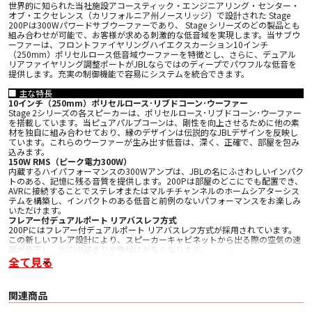
世界的に知られた当社施設アコースティック・エンジニアリング・センター・
オブ・エクセレンス（カリフォルニア州ノースリッジ）で設計された Stage
200Pは300Wパワードサブウーファーであり、 Stage シリーズのどの製品とも
組み合わせが可能で、お客様が求める刺激的な低音域を実現します。当サブウ
ーファーは、フロントファイヤリングハイエクスカーション10インチ
（250mm）ポリセルロース低音域ウーファーを特徴とし、さらに、デュアル
リアファイヤリング調整ポートがJBLならではのディープでパワフルな低音を
提供します。充実の制御機能で容易にシステムを統合できます。
■ 主な特長
10インチ（250mm）ポリセルロース･リブドコーン･ウーファー
Stage 2シリーズの各スピーカーは、ポリセルロース･リブドコーン･ウーファー
を搭載しています。当ピュアパルプコーンは、剛性を向上させるために他の素
材を独自に組み合わせており、縁のデザインは伝説的なJBLデザインを反映し
ています。これらのウーファーが生み出す低音は、深く、正確で、部屋を包み
込みます。
150W RMS（ピーク電力300W）
内蔵するハイパフォーマンスの300Wアンプは、JBLの名にふさわしいインパク
トのある、記憶に残る音質を提供します。200Pは部屋のどこにでも配置でき、
AVRに接続することでステレオまたはマルチチャンネルのホームシアターシス
テムを構築し、インパクトのある低音と前例のないパフォーマンスをお楽しみ
いただけます。
フレアー付デュアルポート リアバスレフ方式
200Pにはフレアー付デュアルポート リアバスレフ方式が採用されています。
この新しいフレア設計により、スピーカーキャビネットから出る際の空気の速
度が低下し、出力の詰まりや色付けがなくなります。
背面取付け型ボリューム、クロスオーバー、位相、および電力制御
全て見る
リアマウントコントロールには可変ローパス50-150Hzクロスオーバーが搭載
されているため、メインチャンネルの真下にダイヤルインでき、電力をオンの
ままするか、Autoに設定してエネルギーを節約できます。
関連商品
ラインレベルLFEインプット
200Pは、ラインレベル入力またはLFE入力経由でオーディオシステムとの完全