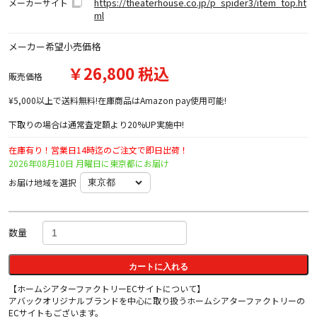
https://theaterhouse.co.jp/p_spider3/item_top.ht
メーカーサイト
ml
メーカー希望小売価格
￥26,800 税込
販売価格
¥5,000以上で送料無料!在庫商品はAmazon pay使用可能!
下取りの場合は通常査定額より20%UP実施中!
在庫有り！営業日14時迄のご注文で即日出荷！
2026年08月10日 月曜日に東京都にお届け
お届け地域を選択
数量
カートに入れる
【ホームシアターファクトリーECサイトについて】
アバックオリジナルブランドを中心に取り扱うホームシアターファクトリーの
ECサイトもございます。