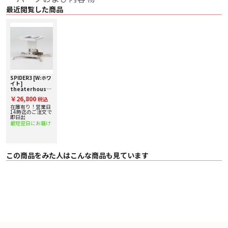
最近閲覧した商品
SPIDER3 [W:ホワ
イト]
theaterhouse
[シアターハウ
￥26,800
税込
ス] プロジェク
ター汎用金具
在庫有り！営業日
14時迄のご注文で
即日出
最短翌日にお届け
この商品をみた人はこんな商品も見ています