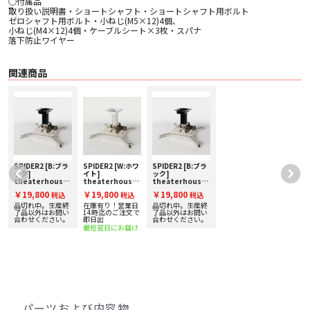
○付属品
取り扱い説明書・ショートシャフト・ショートシャフト用ボルト
ゼロシャフト用ボルト・小ねじ(M5×12)4個、
小ねじ(M4×12)4個・ケーブルシート×3枚・スパナ
落下防止ワイヤー
関連商品
ワ
SPIDER2 [B:ブラ
SPIDER2 [W:ホワ
SPIDER2 [B:ブラ
ック]
イト]
ック]
theaterhouse
theaterhouse
theaterhouse
[シアターハウ
[シアターハウ
[シアターハウ
￥19,800
￥19,800
￥19,800
税込
税込
税込
ス] プロジェク
ス] プロジェク
ス] プロジェク
ター汎用金具
ター汎用金具
ター汎用金具
品切れ中。生産終
在庫有り！営業日
品切れ中。生産終
で
了品以外はお問い
14時迄のご注文で
了品以外はお問い
合わせください。
即日出
合わせください。
最短翌日にお届け
パーツおよび内容物