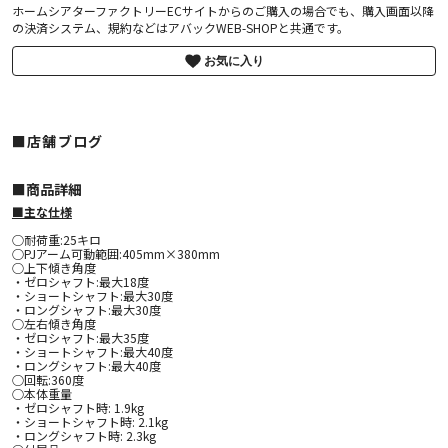
ホームシアターファクトリーECサイトからのご購入の場合でも、購入画面以降
の決済システム、規約などはアバックWEB-SHOPと共通です。
お気に入り
■店舗ブログ
■︎商品詳細
■主な仕様
○耐荷重:25キロ
○PJアーム可動範囲:405mm×380mm
○上下傾き角度
・ゼロシャフト:最大18度
・ショートシャフト:最大30度
・ロングシャフト:最大30度
○左右傾き角度
・ゼロシャフト:最大35度
・ショートシャフト:最大40度
・ロングシャフト:最大40度
○回転:360度
○本体重量
・ゼロシャフト時: 1.9kg
・ショートシャフト時: 2.1kg
・ロングシャフト時: 2.3kg