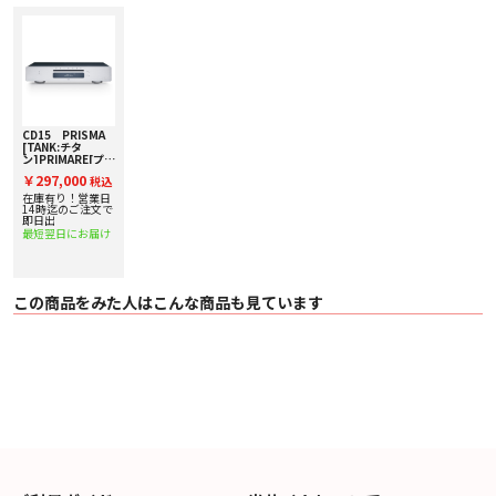
CD15 PRISMA
[TANK:チタ
ン]PRIMARE[プラ
イマー] CDプレ
￥297,000
税込
ーヤー
在庫有り！営業日
14時迄のご注文で
即日出
最短翌日にお届け
この商品をみた人はこんな商品も見ています