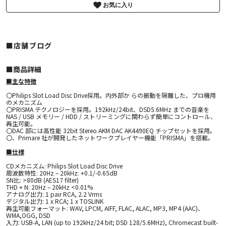
お気に入り
■店舗ブログ
■︎商品詳細
■主な特徴
〇Philips Slot Load Disc Drive採用。内外部か らの振動を隔離した、プロ機用
のメカニズム
〇PRISMA テクノロジーを採用。192kHz/24bit、DSD5.6MHz までの音楽を
NAS / USB メモリー / HDD / ストリーミングに関わらず簡単にコントロール、
再生可能。
〇DAC 部には高性能 32bit Stereo AKM DAC AK4490EQ チップセットを採用。
〇、Primare 社が開発したネットワークプレイヤー機能「PRISMA」を搭載。
■仕様
CDメカニズム: Philips Slot Load Disc Drive
周波数特性: 20Hz – 20kHz: +0.1/-0.65dB
SN比: >80dB (AES17 filter)
THD + N: 20Hz – 20kHz <0.01%
アナログ出力: 1 pair RCA, 2.2 Vrms
デジタル出力: 1 x RCA; 1 x TOSLINK
再生可能フォーマット: WAV, LPCM, AIFF, FLAC, ALAC, MP3, MP4 (AAC)、
WMA,OGG, DSD
入力: USB-A, LAN (up to 192kHz/24 bit; DSD 128/5.6MHz), Chromecast built-