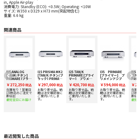
in, Apple Air-play
消費電力: Standby (ECO): <0.5W; Operating: <10W
サイズ: W350 x D329 x H73 mm(突起物含む)
重量: 6.6 kg
関連商品
I15 ANALOG
I15 PRISMA MK2
I25 TAN/K
I35 PRIMARE
I15 
[TANK:チタン]
[TAN/K:チタン/ブ
PRIMARE [プライ
[プライマー] プ
[TAN
PRIMARE [プライ
ラック] PRIMARE
マー] プリメイ
リメインアンプ
PRIM
マー] プリメイン
[プライマー] プリ
ンアンプ
マー]
￥272,250
￥297,000
￥420,700
￥594,000
￥27
込
税込
税込
税込
税込
アンプ
メインアンプ 下取
アン
り査定額20%アッ
在庫有り！営業日
お取り寄せ品。納
お取り寄せ品。納
お取り寄せ品。納
在庫
プ実施中！
14時迄のご注文で
期は注文確認後に
期は注文確認後に
期は注文確認後に
14時
即日出
ご案内いたしま
ご案内いたしま
ご案内いたしま
即日
す。
す。
す。
最短翌日にお届け
最短
最近閲覧した商品