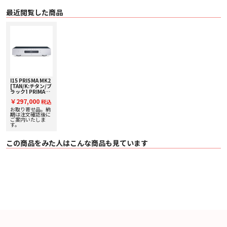
の良さを実現しています。
最近閲覧した商品
■ 仕様
AMPLIFIER
〇 出力 60W + 60W(8Ω) / 100W + 100W(4Ω)
〇 周波数特性 20Hz – 20kHz (-0.5dB
〇 S/N 比 >80dB
〇 THD+N <0.05% , 20Hz-20kHz , 10W at 8Ω
〇 アナログ入力 アンバランス RCA × 1/ 3.5mm stereo jack × 1（D5と併用）
〇 入力インピーダンス アンバランスRCA 9.5kΩ
〇 アナログ出力 アンバランスRCA × 1（LINE/PRE 切替式)
〇 出力インピーダンス アンバランスRCA 150Ω
I15 PRISMA MK2
[TAN/K:チタン/ブ
〇 出力ゲイン プリ/スピーカー – 16.5dB/42.5dB
ラック] PRIMARE
[プライマー] プリ
￥297,000
DAC
税込
メインアンプ 下取
〇 DAコンバーター ESS ES9028Q2M
り査定額20%アッ
お取り寄せ品。納
プ実施中！
期は注文確認後に
〇 S/N 比 >90dB
ご案内いたしま
〇 デジタル入力
す。
・ TOS-LINK × 3 (192kHz/24bit), COAX × 1 (192kHz/24bit),
・ USB Type-A × 1 (up to 192kHZ/24bit; up to DSD128 [5.6MHz])
この商品をみた人はこんな商品も見ています
・ USB Type-B × 1 (up to 384kHz/32bit; up to DSD256 [11.2MHz])
〇 デジタル出力
・ COAX × 1（アナログ入力：48kHz デジタル入力：パススルー）
PRISMA
〇 ネットワーク接続 イーサネットLANポート × 1（LAN: 10/100Mbit Ethernet
port）
〇 対応プロトコル(LAN) DLNA/UPnP
〇 オーディオフォーマット（PRISMA & USB Type-A ） WAV, LPCM, AIFF,
FLAC, ALAC, WMA, OGG: Up to 192kHz/24bit. MP3, MP4 (AAC): Up to
48kHz/16bits, VBR & CBR 320kbps. DSD: Up to DSD128 (5.6MHz)
〇 ストリーミング Chromecast built-in, AirPlay2, Spotify Connect