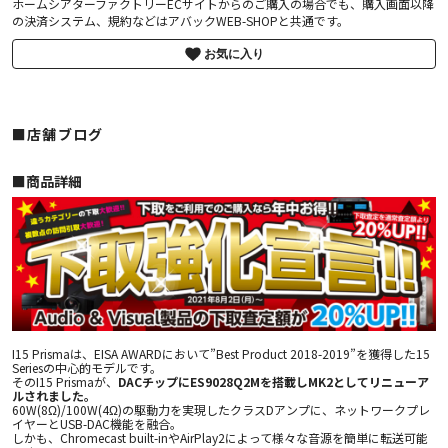
ホームシアターファクトリーECサイトからのご購入の場合でも、購入画面以降
の決済システム、規約などはアバックWEB-SHOPと共通です。
お気に入り
■店舗ブログ
■︎商品詳細
I15 Prismaは、EISA AWARDにおいて”Best Product 2018-2019”を獲得した15
Seriesの中心的モデルです。
そのI15 Prismaが、
DACチップにES9028Q2Mを搭載しMK2としてリニューア
ルされました。
60W(8Ω)/100W(4Ω)の駆動力を実現したクラスDアンプに、ネットワークプレ
イヤーとUSB-DAC機能を融合。
しかも、Chromecast built-inやAirPlay2によって様々な音源を簡単に転送可能