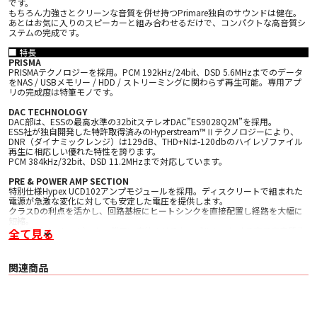
です。
もちろん力強さとクリーンな音質を併せ持つPrimare独自のサウンドは健在。
あとはお気に入りのスピーカーと組み合わせるだけで、コンパクトな高音質シ
ステムの完成です。
■ 特長
PRISMA
PRISMAテクノロジーを採用。PCM 192kHz/24bit、DSD 5.6MHzまでのデータ
をNAS / USBメモリー / HDD / ストリーミングに関わらず再生可能。専用アプ
リの完成度は特筆モノです。
DAC TECHNOLOGY
DAC部は、ESSの最高水準の32bitステレオDAC”ES9028Q2M”を採用。
ESS社が独自開発した特許取得済みのHyperstream™Ⅱテクノロジーにより、
DNR（ダイナミックレンジ）は129dB、THD+Nは-120dbのハイレゾファイル
再生に相応しい優れた特性を誇ります。
PCM 384kHz/32bit、DSD 11.2MHzまで対応しています。
PRE & POWER AMP SECTION
特別仕様Hypex UCD102アンプモジュールを採用。ディスクリートで組まれた
電源が急激な変化に対しても安定した電圧を提供します。
クラスDの利点を活かし、回路基板にヒートシンクを直接配置し経路を大幅に
短縮。
出力デバイスもスピーカー端子に直結させるケーブルレスとする事で高音質化
全て見る
を実現しました。
また、精巧に造り込まれた入力回路は、2×4チャンネル・バランスモード・ボ
リュウムコントロールICによって、ギャングエラーや左右のバランスが崩れる
関連商品
といった事の無い理想的な動作を保証しています。
C25 REMOTE CONTROL
付属するC25リモート・コントローラーは独自の制御コードをもっており、応
答性にすぐれ、正確に機器の方へ向けなくてもコントロールが可能な使い勝手