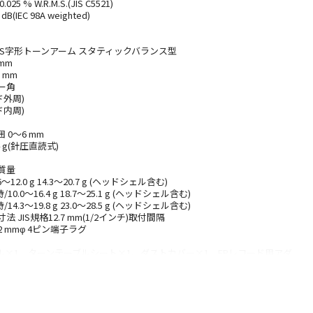
 % W.R.M.S.(JIS C5521)
(IEC 98A weighted)
ルS字形トーンアーム スタティックバランス型
mm
 mm
ー角
ード外周)
ード内周)
 0～6 mm
 g(針圧直読式)
g
質量
2.0 g 14.3～20.7 g (ヘッドシェル含む)
0～16.4 g 18.7～25.1 g (ヘッドシェル含む)
3～19.8 g 23.0～28.5 g (ヘッドシェル含む)
 JIS規格12.7 mm(1/2インチ)取付間隔
2 mmφ 4ピン端子ラグ
ル×1、ターンテーブルシート×1、ダストカバー×1、EPレコード用アダ
ウェイト×1、補助ウェイト 小×1、 補助ウェイト 大×1、シェル×1、オ
1、カートリッジ取付ねじ(1セット)×1、PHONOケーブル×1、PHONO
ード×1、ターンテーブル取付ねじ(1セット)×1