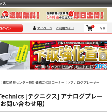
ップ。
0
マイページ
ご利用ガイド
￥0
ログイン
！電話通販センター特別価格ご相談コーナー！
アナログプレーヤー
＞
G Technics [テクニクス] アナログプレー
格お問い合わせ用】