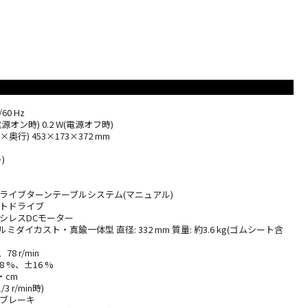
60 Hz
源オン時) 0.2 W(電源オフ時)
行) 453×173×372 mm
)
ドライブターンテーブルシステム(マニュアル)
クトドライブ
ラシレスDCモーター
ミダイカスト・真鍮一体型 直径: 332 mm 質量: 約3.6 kg(ゴムシート含
78 r/min
 %、±16 %
・cm
/3 r/min時)
子ブレーキ