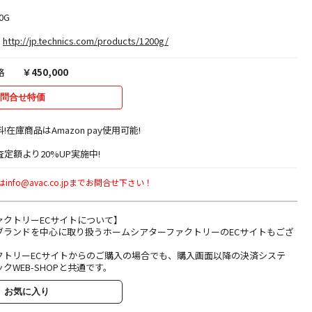
0G
http://jp.technics.com/products/1200g/
格
￥450,000
問合せ特価
料!在庫商品はAmazon pay使用可能!
定額より20%UP実施中!
fo@avac.co.jpまでお問合せ下さい！
ァクトリーECサイトについて】
ブランドを中心に取り扱うホームシアターファクトリーのECサイトもござ
クトリーECサイトからのご購入の場合でも、購入画面以降の決済システ
クWEB-SHOPと共通です。
お気に入り