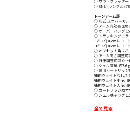
○ ワウ・フラッター 0.025
○ SN比(ランブル) 78 dB
トーンアーム部
○ 形式 ユニバーサ
○ アーム有効長 230 
○ オーバーハング 15
○ トラッキングエラ
+2° 32′(30cmレコ
+0° 32′(30cmレコ
○ オフセット角 22°
○ アーム高さ調整範囲
○ 針圧調整範囲 0～4
○ シェル質量 約7.6 
○ 適用カートリッジ
補助ウェイトなし/5.6～1
補助ウェイト小使用時/10.
補助ウェイト大使用時/14.
○ カートリッジ取付寸法
○ シェル端子ラグ 1.
付属品
ターンテーブ
全て見る
プター×1、バランス
ーバーハングゲージ×
アース線×1、電源コ