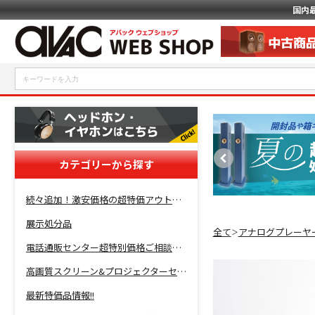
国内
カテゴリーから探す
続々追加！激安価格の超特価アウトレットセール開催！
展示処分品
全て
アナログプレーヤ
＞
電話通販センター超特別価格ご相談コーナー！
高画質スクリーン&プロジェクターセット超特価！
最新特価品情報!!