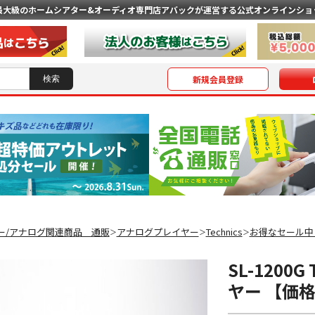
最大級のホームシアター&オーディオ専門店
アバックが運営する公式オンラインショ
新規会員登録
ー/アナログ関連商品 通販
アナログプレイヤー
Technics
お得なセール中
＞
＞
＞
SL-1200
ヤー 【価