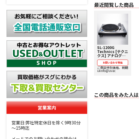
最近閲覧した商品
SL-1200G
Technics [テクニ
クス] アナログプ
レーヤー 【価格お
問い合わせ用】
お問い合わせ特価
ご商談特別価格、納期
はinfo@avac
この商品をみた人は
営業案内
営業日:弊社特定休日を除く9時30分
～15時迄
メールでのお問い合わせの場合は、