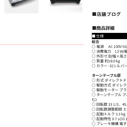
■店舗ブログ
■︎商品詳細
■ 仕様
総合
○ 電源 AC 100V 50/
○ 消費電力 12 W(電
○ 外形寸法(幅×高さ×奥
○ 質量 約18.0 kg
○ カラー -S(シルバー
ターンテーブル部
○ 形式 ダイレクト
○ 駆動方式 ダイレ
○ 駆動モーター ブ
○ ターンテーブル アル
む)
○ 回転数 33 1/3、45、
○ 回転数調整範囲 ±8
○ 起動トルク 3.3 kg
○ 起動特性 0.7 s(33 1
○ ブレーキ機構 電