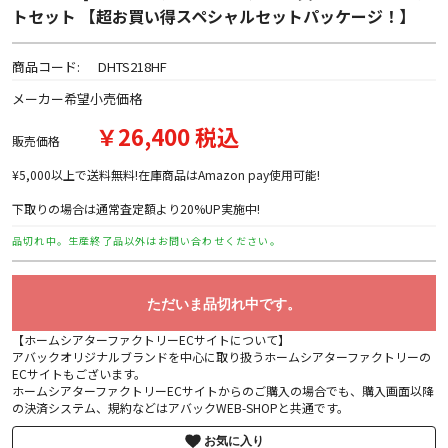
トセット 【超お買い得スペシャルセットパッケージ！】
商品コード:
DHTS218HF
メーカー希望小売価格
￥26,400 税込
販売価格
¥5,000以上で送料無料!在庫商品はAmazon pay使用可能!
下取りの場合は通常査定額より20%UP実施中!
品切れ中。生産終了品以外はお問い合わせください。
ただいま品切れ中です。
【ホームシアターファクトリーECサイトについて】
アバックオリジナルブランドを中心に取り扱うホームシアターファクトリーの
ECサイトもございます。
ホームシアターファクトリーECサイトからのご購入の場合でも、購入画面以降
の決済システム、規約などはアバックWEB-SHOPと共通です。
お気に入り