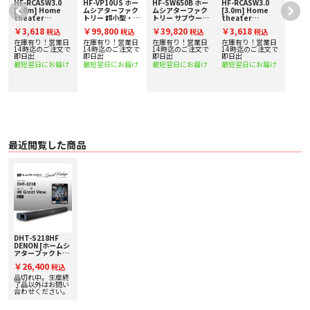
DENONの高音質サウンドバー「DHT-S218」にホームシア
ー
HF-RCASW3.0
HF-VP10US ホー
HF-SW650B ホー
HF-RCASW3.0
ターファクトリーの高画質4K UHD BDソフト「4K Great
[3.0m] Home
ムシアターファク
ムシアターファク
[3.0m] Home
フ
theater
トリー 超小型・超
トリー サブウーフ
theater
View」がセットになったスペシャルパッケージセット！
額
Factory
短焦点プロジェク
ァー 下取り査定額
Factory
￥3,618
￥99,800
￥39,820
￥3,618
税込
税込
税込
税込
produced by
ター 下取り査定額
20%アップ実施
produced by
avac [ホームシア
20%アップ実施
中！
avac [ホームシア
通常税込売価 8,800円の高画質4Kソフトが付いて超お買い
在庫有り！営業日
在庫有り！営業日
在庫有り！営業日
在庫有り！営業日
ターファクトリ
中！
ターファクトリ
で
14時迄のご注文で
14時迄のご注文で
14時迄のご注文で
14時迄のご注文で
得！！
ー] サブウーファ
即日出
即日出
即日出
ー] サブウーファ
即日出
ーケーブル
ーケーブル
最短翌日にお届け
最短翌日にお届け
最短翌日にお届け
最短翌日にお届け
■ 特長
立体音響技術「Dolby Atmos」に対応
DHT-S218は、新世代の立体音響技術「Dolby Atmos」に対応。水平方向の音
の広がりに加え、頭上にも展開する立体的な音響空間に包み込まれることによ
り、まるで映画の世界に入り込んだような臨場感を得ることができます。従来
のステレオや5.1ch、7.1chの音源も3Dサウンドにアップミックスすることがで
最近閲覧した商品
きます。
※Pureモードの選択中はアップミックス処理を行いません。
ロスレスオーディオフォーマット「Dolby TrueHD」に対応
DHT-S218は、デジタルオーディオ回路に、上位モデルであるDHT-S517と同じ
SoC（System on Chip）を搭載することにより、ブルーレイディスクなどに採
用されているロスレスオーディオフォーマットDolby TrueHDに対応していま
す。Dolby TrueHDでは、スタジオで制作されたマスター音源の情報を損なうこ
となく圧縮できるため、Dolby Digitalなどの不可逆圧縮フォーマットでは実現
できない圧倒的な高音質再生が可能です。
豊かな低音を響かせるデュアルサブウーファー
DHT-S218HF
エンクロージャーの底面に2基の75mmサブウーファーを内蔵。低音の量感と
DENON [ホームシ
クリアネスを最適にバランスさせるよう綿密に設計されたバスレフポートをエ
アターファクトリ
ンクロージャーの左右に配置することにより、一体型のサウンドバーでありな
ー×DENON] 一体
￥26,400
税込
型サウンドバー&
がら、リビングルームを満たす豊かな低音再生を実現しています。
超高画質4K UHD
品切れ中。生産終
原音の魅力をありのままに再生するPureモード
BDソフトセット
了品以外はお問い
DHT-S218は、純粋で高音質な音楽再生のためにデノンのサウンドマスターが
【超お買い得スペ
合わせください。
シャルセットパッ
チューニングした「Pure モード」を搭載しています。Pure モードでは、バー
ケージ！】
チャルサラウンドやアップミックス、ダイアログエンハンサーなどの処理を停