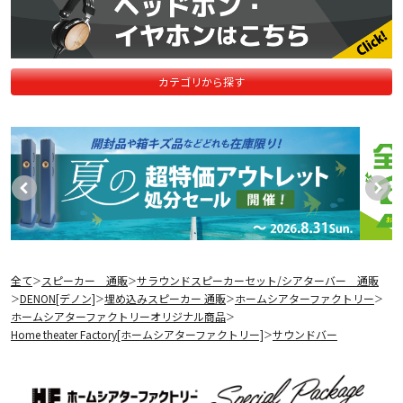
カテゴリから探す
全て
スピーカー 通販
サラウンドスピーカーセット/シアターバー 通販
＞
＞
DENON[デノン]
埋め込みスピーカー 通販
ホームシアターファクトリー
＞
＞
＞
＞
ホームシアターファクトリーオリジナル商品
＞
Home theater Factory[ホームシアターファクトリー]
サウンドバー
＞