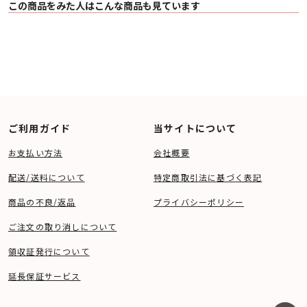
この商品をみた人はこんな商品も見ています
止して再生音への脚色を排除し、音源に収録されたサウンドの魅力をありのま
まに再生します。
選べる3つのサウンドモード
臨場感豊かにワイドな空間を描く「Movie モード」、ボーカルや楽器の音を鮮
やかに奏でる「Music モード」、控えめな音量でも迫力を感じられる「Night
モード」の3種類のサウンドモードを搭載。再生するコンテンツやシチュエー
ションに合わせて切り替えることができます。
人の声を聴き取りやすくするダイアログエンハンサー
ニュースやナレーション、映画のセリフなど、人の声を明瞭にする「ダイアロ
グエンハンサー」機能を搭載。人の声の周波数帯域だけを強調することによ
り、全体の音量を上げることなく、聴き取りやすさを向上させます。
ダイアログエンハンサーの効果は3段階で調整することができます。
4K対応HDMI入出力
ご利用ガイド
当サイトについて
DHT-S218は、HDMI入力と出力をそれぞれ1系統装備しています。著作権保護規
格のHDCP 2.3に対応し
お支払い方法
会社概要
ており、UHDブルーレイプレーヤーやゲーム機などの4K/60Hz映像をパススル
ーすることができます。また、VRRおよびALLMにも対応しているため、快適に
ゲームをプレイすることができます。
配送/送料について
特定商取引法に基づく表記
かんたんセットアップ＆操作
eARC / ARC対応テレビとの接続は付属のHDMI ケーブルをつなぐだけで完了。
テレビがHDMIコントロール機能（CEC）に対応していれば、テレビと電源オン
商品の不良/返品
プライバシーポリシー
／オフを連動させたり、テレビのリモコンでDHT-S218 の音量を操作したりす
ることができるため、リモコンを持ち替えることなく操作が行えます。
ご注文の取り消しについて
Bluetooth LE Audio対応
DHT-S218は、従来のBluetooth Classic Audio（SBC）に加えて、Bluetoothの
新規格LE Audio（LC3）に対応しています。LC3コーデックでは、SBCよりも
領収証発行について
高品位で低遅延、安定した音楽再生が可能です。
※Bluetooth LE Audio に対応した再生機器が必要です。
延長保証サービス
■ 仕様
〇 HDMI端子 1入力 / 1出力
（eARC / ARC / CEC / VRR / ALLM対応）