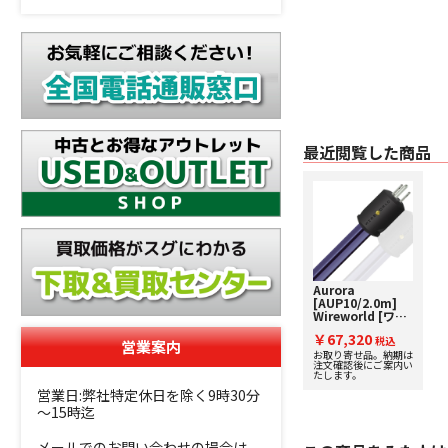
最近閲覧した商品
Aurora
[AUP10/2.0m]
Wireworld [ワイ
ヤーワールド] 電
￥67,320
源ケーブル 下取り
税込
営業案内
査定額20%アップ
お取り寄せ品。納期は
注文確認後にご案内い
実施中！
たします。
営業日:弊社特定休日を除く9時30分
～15時迄
メールでのお問い合わせの場合は、