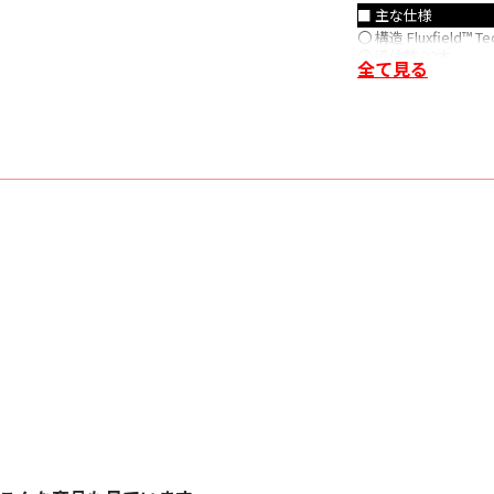
■ 主な仕様
〇 構造 Fluxfield™ Te
〇 導体数 22本
全て見る
〇 ゲージ（太さ） 12AW
〇 導体素材 Silver-cl
〇 絶縁体 COMPOSILE
〇 製品型番 AUP