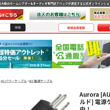
最大級のホームシアター&オーディオ専門店
アバックが運営する公式オンラインショ
新規会員登録
ACパワーケーブル
IEC電源ケーブル
＞
＞
Aurora [
ルド] 電
中！