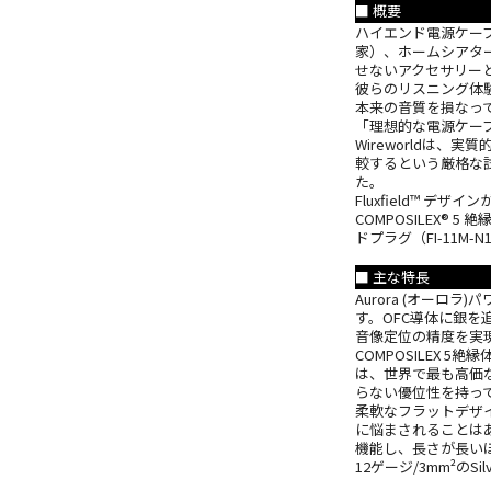
■ 概要
ハイエンド電源ケー
家）、ホームシアタ
せないアクセサリー
彼らのリスニング体
本来の音質を損なっ
「理想的な電源ケー
Wireworldは
較するという厳格な
た。
Fluxfield™ 
COMPOSILEX® 
ドプラグ（FI-11M-N
■ 主な特長
Aurora (オーロ
す。OFC導体に銀
音像定位の精度を実
COMPOSILEX
は、世界で最も高価
らない優位性を持っ
柔軟なフラットデザ
に悩まされることはあ
機能し、長さが長い
12ゲージ/3mm²のS