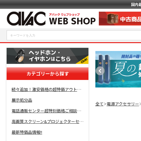
国内
カテゴリーから探す
続々追加！激安価格の超特価アウトレットセール開催！
展示処分品
全て
電源アクセサリー
＞
電話通販センター超特別価格ご相談コーナー！
高画質スクリーン&プロジェクターセット超特価！
最新特価品情報!!