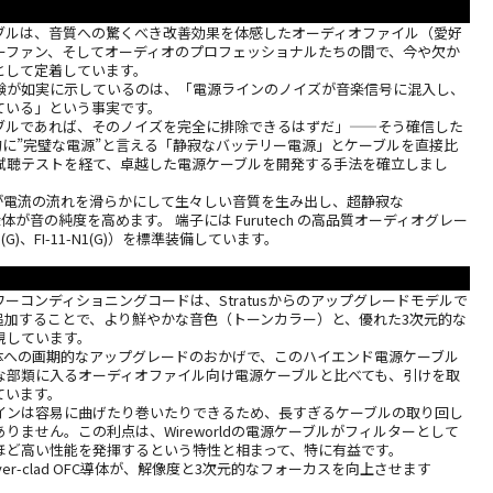
ブルは、音質への驚くべき改善効果を体感したオーディオファイル（愛好
ーファン、そしてオーディオのプロフェッショナルたちの間で、今や欠か
として定着しています。
験が如実に示しているのは、「電源ラインのノイズが音楽信号に混入し、
ている」という事実です。
ブルであれば、そのノイズを完全に排除できるはずだ」——そう確信した
、実質的に”完璧な電源”と言える「静寂なバッテリー電源」とケーブルを直接比
試聴テストを経て、卓越した電源ケーブルを開発する手法を確立しまし
デザインが電流の流れを滑らかにして生々しい音質を生み出し、超静寂な
5 絶縁体が音の純度を高めます。 端子には Furutech の高品質オーディオグレー
1(G)、FI-11-N1(G)）を標準装備しています。
ラ)パワーコンディショニングコードは、Stratusからのアップグレードモデルで
を追加することで、より鮮やかな音色（トーンカラー）と、優れた3次元的な
現しています。
 5絶縁体への画期的なアップグレードのおかげで、このハイエンド電源ケーブル
な部類に入るオーディオファイル向け電源ケーブルと比べても、引けを取
ています。
インは容易に曲げたり巻いたりできるため、長すぎるケーブルの取り回し
りません。この利点は、Wireworldの電源ケーブルがフィルターとして
ほど高い性能を発揮するという特性と相まって、特に有益です。
ilver-clad OFC導体が、解像度と3次元的なフォーカスを向上させます