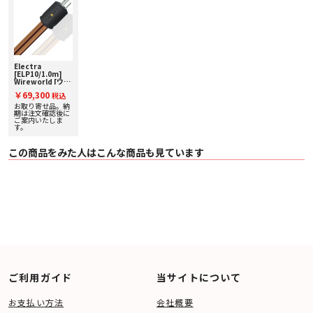
Electra
[ELP10/1.0m]
Wireworld [ワイ
ヤーワールド] 電
￥69,300
税込
源ケーブル 下取り
査定額20%アップ
お取り寄せ品。納
実施中！
期は注文確認後に
ご案内いたしま
す。
この商品をみた人はこんな商品も見ています
ご利用ガイド
当サイトについて
お支払い方法
会社概要