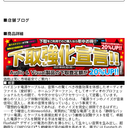
■店舗ブログ
■︎商品詳細
価格は常に市場最安でご案内！
■ 概要
ハイエンド電源ケーブルは、音質への驚くべき改善効果を体感したオーディオ
ファイル（愛好家）、ホームシアターファン、そしてオーディオのプロフェッ
ショナルたちの間で、今や欠かせないアクセサリーとして定着しています。
彼らのリスニング体験が如実に示しているのは、「電源ラインのノイズが音楽
信号に混入し、本来の音質を損なっている」という事実です。
「理想的な電源ケーブルであれば、そのノイズを完全に排除できるはずだ」
——そう確信したWireworldは、実質的に”完璧な電源”と言える「静寂なバッ
テリー電源」とケーブルを直接比較するという厳格な試聴テストを経て、卓越
した電源ケーブルを開発する手法を確立しました。
Fluxfield™ デザインが電流の流れを滑らかにして生々しい音質を生み出し、超
静寂な COMPOSILEX® 5 絶縁体が音の純度を高めます。 端子には Furutech の