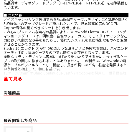
高品質オーディオグレードプラグ（FI-11M-N1(G)、FI-11-N1(G)）を標準装備し
ています。
■ 主な特長
ノイズキャンセリング技術であるFluxfield™ ケーブルデザインにCOMPOSILEX
5 絶縁体へのアップグレードが施されたことで、世界最高純度のOCC-7N
Copper導体の驚くべきメリットを引き出します。
これらのプレミアムな素材の品質により、Wireworld Electra 10 パワーコンデ
ィショニングコードは、明瞭度、音像のフォーカス、そしてダイナミックな迫
力において劇的な改善をもたらし、優れたシステムを真に格別なものへと変貌
させることができます。
Electra 10(エレクトラ)が持つ絹のような滑らかさと静寂な背景は、ハイエンド
オーディオ向け電源ケーブルの中でも際立った存在となっています。
柔軟なフラットデザインは容易に曲げたり巻いたりできるため、長すぎるケー
ブルの取り回しに悩まされることはありません。この利点は、Wireworldの電
源ケーブルがフィルターとして機能し、長さが長いほど高い性能を発揮すると
いう特性と相まって、特に有益です。
12ゲージ/3mm²のOhno Continuous-Cast®-7N Copperを採用し、世界最高峰
の銅素材から洗練された音質を引き出します。
全て見る
■ 主な仕様
〇 構造 Fluxfield™ Technology
関連商品
〇 導体数 22本
〇 ゲージ（太さ） 12AWG (3 sq. mm)
〇 導体素材 OCC®-7N Copper
〇 絶縁体 COMPOSILEX® 5
〇 製品型番 ELP
最近閲覧した商品