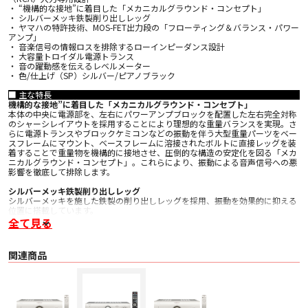
・ “機構的な接地”に着目した「メカニカルグラウンド・コンセプト」
・ シルバーメッキ鉄製削り出しレッグ
・ ヤマハの特許技術、MOS-FET出力段の「フローティング＆バランス・パワー
アンプ」
・ 音楽信号の情報ロスを排除するローインピーダンス設計
・ 大容量トロイダル電源トランス
・ 音の躍動感を伝えるレベルメーター
・ 色/仕上げ（SP）シルバー/ピアノブラック
■ 主な特長
機構的な接地”に着目した「メカニカルグラウンド・コンセプト」
本体の中央に電源部を、左右にパワーアンプブロックを配置した左右完全対称
のシャーシレイアウトを採用することにより理想的な重量バランスを実現。さ
らに電源トランスやブロックケミコンなどの振動を伴う大型重量パーツをベー
スフレームにマウント、ベースフレームに溶接されたボルトに直接レッグを装
着することで重量物を機構的に接地させ、圧倒的な構造の安定化を図る「メカ
ニカルグラウンド・コンセプト」。これらにより、振動による音声信号への悪
影響を徹底して排除します。
シルバーメッキ鉄製削り出しレッグ
シルバーメッキを施した鉄製の削り出しレッグを採用、振動を効果的に抑える
位置に搭載しています。
全て見る
音楽信号の情報ロスを排除するローインピーダンス設計
主要グラウンドポイントのネジ止め結線や大電流を扱うパワーアンプ部へ
50μm厚の銅箔を使用することなど、電気回路内における徹底したローインピ
関連商品
ーダンス化を図りました。
真鍮削り出しスピーカー端子
無垢の真鍮から削り出したハイグレードなスクリュータイプを採用。
大容量トロイダル電源トランス