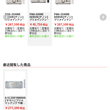
電源トランスには、磁束漏洩が少なく、電力変換効率、電源レギュレーション
に優れたトロイダル型を搭載。
音の躍動感を伝えるレベルメーター
PMA-2500NE
PMA-600NE
PMA-2500NE
VU/ピークの切り替え表示とディマー（減光）が可能な高精度レベルメーター
DENON [デノン]
DENON [デノン]
DENON [デノン]
プリメインアンプ
プリメインアンプ
プリメインアンプ
を装備。柔らかな雰囲気を意識したランプ色LEDライトが、メーターの動きを
%
下取り査定額20%
下取り査定額20%
下取り査定額20%
美しく演出し、音の躍動感をダイレクトに伝え、音楽を聴く楽しみをさらに高
￥267,300
￥43,756
￥267,300
税込
税込
税込
アップ実施中！
アップ実施中！
アップ実施中！
めます。
在庫有り！営業日
在庫有り！営業日
在庫有り！営業日
で
14時迄のご注文で
14時迄のご注文で
14時迄のご注文で
即日出
即日出
即日出
その他
最短翌日にお届け
最短翌日にお届け
最短翌日にお届け
・フルディスクリート構成MM／MCフォノイコライザー（本体背面切替）
・グランドピアノと同じ塗装・研磨工程を経て製作されるピアノブラック仕上
げのサイドパネル
・単体パワーアンプとして使えるメインダイレクト機能
安心と信頼を証する5年間の長期製品保証
長期間にわたり安心してご愛用いただけるよう、お買い上げ日より5年間のメ
ーカー製品保証を「A-S1200」に標準で付与いたしました。
最近閲覧した商品
■ 主な仕様
〇 定格出力（20Hz～20kHz, 0.07%THD）2ch同時駆動
・ 8Ω 90W＋90W
・ 4Ω 150W＋150W
〇 ダイナミックパワー（IHF）
・ 8Ω 105W＋105W
・ 6Ω 135W＋135W
・ 4Ω 190W＋190W
・ 2Ω 220W＋220W
A-S1200 YAMAHA
〇 実用最大出力（JEITA, 1kHz, 10%THD）
[ ヤマハ ] プリメ
・ 8Ω 120W＋120W
インアンプ 下取り
査定額20%アップ
・ 4Ω 190W＋190W
￥277,200
税込
実施中
〇 入力端子 音声:6[RCA:6
], リモートイン:1, トリガーイン:1