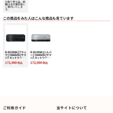
お取り寄せ品。納
〇 出力端子 音声:3[RCA:2 (LINE, PRE OUT), ヘッドホン:1], リモートアウト:1
期は注文確認後に
〇 ダンピングファクター（1kHz） 250以上 (8Ω)
ご案内いたしま
す。
〇 入力感度/入力インピーダンス（1kHz, 100W/8Ω換算）
・ PHONO（MC） 150μVrms/50Ω
・ PHONO（MM） 3.5mVrms/47kΩ
この商品をみた人はこんな商品も見ています
・ CD 他 200mVrms/47kΩ
・ MAIN IN 1Vrms/47kΩ
〇 最大許容入力電圧（1kHz, 0.5%THD）
・ PHONO（MC） 2.0mVrms
・ PHONO（MM） 50mVrms
・ CD 他 2.80Vrms
〇 定格出力電圧／出力インピーダンス LINE2 OUT:200mVrms/1.5kΩ, PRE
OUT:1Vrms/1.5kΩ
〇 ヘッドホン定格出力（1kHz, 32Ω, 0.2%THD） 25mW+25mW
〇 周波数特性
R-N1000A [ブラッ
R-N1000A [シルバ
ク] YAMAHA [ヤマ
ー] YAMAHA [ヤマ
・ 5Hz～100kHz +0/-3dB
ハ] ネットワーク
ハ] ネットワーク
・ 20Hz～20kHz ＋0/-0.3dB
レシーバー 下取り
レシーバー 下取り
172,000
172,000
〇 RIAA イコライザ偏差 PHONO (MM/MC):±0.5dB
税込
税込
査定額20%アップ
査定額20%アップ
実施中！
実施中！
〇 全高調波歪率（JEITA, 入力 0.5V, 20Hz～20kHz）2ch同時駆動
・ PHONO（MC）→LINE 2 OUT 1.2Vrms:0.02%
・ PHONO（MM）→LINE 2 OUT 1.2Vrms:0.005%
・ CD 他→SPEAKERS OUT 50W/8Ω:0.035%
〇 S/N比（JEITA, IHF-A ネットワーク）
・ PHONO（MC） 90dB
・ PHONO（MM） 96dB
・ CD 他 110dB
〇 残留ノイズ（IHF-A ネットワーク） 50μVrms
〇 チャンネルセパレーション（JEITA, 1kHz/10kHz）
・ PHONO（MC） 66/77dB以上
・ PHONO（MM） 90/77dB以上
ご利用ガイド
当サイトについて
・ CD 他 74/54dB以上
〇 トーンコントロール特性