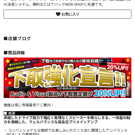
の決済システム、規約などはアバックWEB-SHOPと共通です。
お気に入り
■店舗ブログ
■︎商品詳細
価格は常に市場最安でご案内！
■ 概要
卓越したドライブ能力で幅広く無理なくスピーカーを鳴らしきる、一体型の魅
力を凝縮した、ウェルバランスな高品位プリメインアンプ
・ コンベンショナルな接続でお楽しみいただくために開発したアンバランス
（RCA）入力専用設計