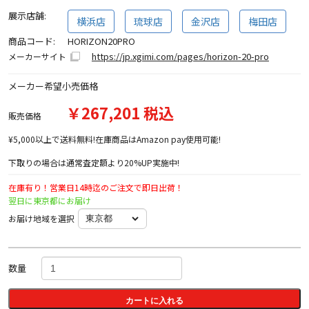
展示店舗:
横浜店
琉球店
金沢店
梅田店
商品コード:
HORIZON20PRO
https://jp.xgimi.com/pages/horizon-20-pro
メーカーサイト
メーカー希望小売価格
￥267,201 税込
販売価格
¥5,000以上で送料無料!在庫商品はAmazon pay使用可能!
下取りの場合は通常査定額より20%UP実施中!
在庫有り！営業日14時迄のご注文で即日出荷！
翌日に東京都にお届け
お届け地域を選択
数量
カートに入れる