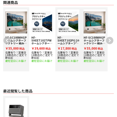
関連商品
■ 概要
4100 ISOルーメンを実現したホームプロジェクター
■ 主な特長
鮮やかなRGB 3色レーザー
：XGIMI独自のX-Master RGB 3色レーザーエンジン
により、4,100 ISOルーメンという業界トップクラスの高輝度を実現。昼夜を
問わず映像は鮮明に映し出され、どんな瞬間も見逃しません。さらに20,000:1
の高コントラスト比が加わり、かつてない鮮やかさと深みを楽しめます。
HF-SC100WHGP
HF-
HF-
HF-SC100WHGP
プロレベルのゲーミング機能
：300インチの大画面、1msの超高速入力遅延、
ホームシアターフ
SHEET102TPW
SHEET102PG [ホ
ホームシアターフ
240Hzの滑らかなモーションに加え、HGiG、VRR、ALLM対応で、HDR映像の
ァクトリー 組み立
ホームシアターフ
ームシアターファ
ァクトリー 組み立
精度、シームレスな同期、超低遅延を実現。圧倒的な没入感のあるゲームプレ
て式パネルスクリ
ァクトリー シート
クトリー
て式パネルスクリ
￥55,000
￥39,600
￥17,800
￥55,000
税込
税込
税込
税込
イを思う存分楽しめます。
ーン
タイプ102インチ
produced by
ーン
高画質スクリーン
avac] スタンド不
在庫有り！営業日
在庫有り！営業日
在庫有り！営業日
在庫有り！営業日
ロスレスオプティクス
： 柔軟なレンズシフトと光学ズームにより、鮮明さを損
[貼って剥がせるタ
要のシートタイプ
で
14時迄のご注文で
14時迄のご注文で
14時迄のご注文で
14時迄のご注文で
なうことなく設置の自由度が大幅に向上します。どのようなサイズでも、どの
即日出
イプ]
即日出
102インチ高画質
即日出
即日出
角度からでも、歪みのないクリアな映像をお楽しみいただけます。
スクリーン
最短翌日にお届け
最短翌日にお届け
最短翌日にお届け
最短翌日にお届け
最高の処理能力
：MT9679チップセットと4GB RAMにより、アプリの起動やナ
ビゲーションがより迅速かつスムーズに。十分なストレージで、お気に入りの
コンテンツも余裕をもって保存できます。
Googleの完全な統合
：Google TVとGoogle Homeが内蔵されているため、ス
トリーミングアプリへの即時アクセスやハンズフリー音声操作が可能。追加の
デバイスやリモコンは不要で、スマートでシームレスな視聴体験を提供しま
す。
2年間保証
：安心して長くお使いいただけるよう、保証期間を従来の2倍に延長
最近閲覧した商品
しました。延長期間中も最高のパフォーマンスを心ゆくまでお楽しみいただけ
ます。最高の品質には、長期的なサポートが伴います。
■ 主な仕様
ディスプレイ
〇 製品の分類 ホームプロジェクター
〇 光源 RGB 3色レーザー