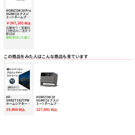
〇 ディスプレイ技術 DLP
〇 ディスプレイチップ 0.47インチDMD
〇 3D 対応
HORIZON 20 Pro
XGIMI [エクスジ
〇 対応フォーマット HDR10+、IMAX Enhanced、Dolby Vision
ミー] ホームプロ
〇 遅延性 ゲームモード、VRRオン、AKオフ時・1ms（1080P@240Hz）・
ジェクター 下取り
￥267,201
2.2ms（1080P@120Hz）・3ms（4K@60Hz）
税込
査定額20%アップ
〇 MEMC 対応
実施中！
在庫有り！営業日
14時迄のご注文で
〇 輝度 4100 ISOルーメン1
即日出
〇 標準解像度 3840×2160ピクセル（4K UHD）
最短翌日にお届け
〇 色域 BT.2020 110％2
〇 コントラスト比 20,000:1（DBLEオン時）
〇 レンズ 高透過率コーティングレンズ
〇 アイプロテクション 対応3
この商品をみた人はこんな商品も見ています
設定
〇 自動台形補正 中断なし自動台形補正4
〇 フォーカス オートフォーカス
〇 スクリーン自動アジャスト 対応5
〇 障害物自動回避 対応6
〇 レンズシフト 垂直±120％／水平±45％7
〇 光学ズーム 対応
〇 デジタルズーム 対応
〇 スローレシオ 1.2-1.5:1
〇 アスペクト比 16:09
HF-
HORIZON 20
〇 投影方式 フロント／リア／フロント天吊り／リア天吊り
SHEET102TPW
XGIMI [エクスジ
〇 投影サイズ 40～300インチ8
ホームシアターフ
ミー] ホームプロ
ァクトリー シート
ジェクター 下取り
システム
39,600
227,601
税込
税込
タイプ102インチ
査定額20%アップ
〇 CPU MT9679
高画質スクリーン
実施中！
〇 GPU Mali-G52
[貼って剥がせるタ
〇 RAM 4GB
イプ]
〇 ストレージ 128GB9
〇 システム Google TV
〇 高速起動 対応（STR）