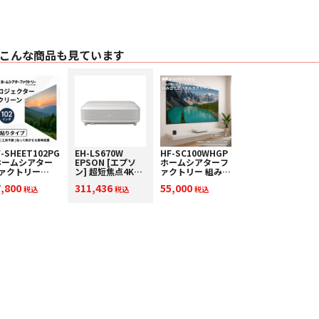
こんな商品も見ています
-SHEET102PG
EH-LS670W
HF-SC100WHGP
ホームシアター
EPSON [エプソ
ホームシアターフ
ァクトリー
ン] 超短焦点4Kプ
ァクトリー 組み立
oduced by
ロジェクター 下取
て式パネルスクリ
7,800
311,436
55,000
] スタンド不
税込
り査定額20%アッ
税込
ーン
税込
のシートタイプ
プ実施中！
02インチ高画質
クリーン