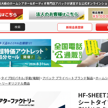
最大級のホームシアター&オーディオ専門店
アバックが運営する公式オンラインショ
新規会員登録
タイプ別[パネル/手動/電動]
アバック プライベートブランド製品
ホームシ
＞
＞
＞
トリーオリジナル商品
HF-SHE
シートタイ