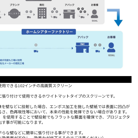
用できる102インチの高画質スクリーン
に張り付けて使用できるホワイトマットタイプのスクリーンです。
像を壁などに投射した場合、エンボス加工を施した壁紙では表面に凹凸が
るさ、色再現性等において、本来の性能を発揮できない場合があります。
02TPW」を使用することで壁投射でもフラットな膜面を確保でき、プロジェクタ
出す事が可能になります。
平らな壁などに簡単に張り付ける事ができます。
と吸着面が劣化し、吸着力が低下するのでご注意ください）