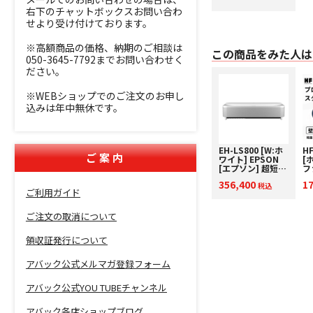
右下のチャットボックスお問い合わ
せより受け付けております。
※高額商品の価格、納期のご相談は
この商品をみた人は
050-3645-7792までお問い合わせく
ださい。
※WEBショップでのご注文のお申し
込みは年中無休です。
EH-LS800 [W:ホ
HF
ご案内
ワイト] EPSON
[
[エプソン] 超短焦
フ
点4Kプロジェクタ
pr
356,400
1
ー レーザー光源
税込
avac
ご利用ガイド
下取り査定額20%
要
アップ実施中！
1
ス
ご注文の取消について
領収証発行について
アバック公式メルマガ登録フォーム
アバック公式YOU TUBEチャンネル
アバック各店ショップブログ