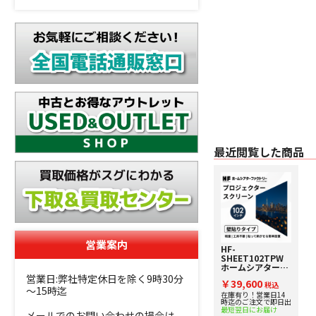
最近閲覧した商品
営業案内
HF-
SHEET102TPW
ホームシアターフ
ァクトリー シート
営業日:弊社特定休日を除く9時30分
￥39,600
タイプ102インチ
税込
～15時迄
高画質スクリーン
在庫有り！営業日14
時迄のご注文で即日出
[貼って剥がせる
最短翌日にお届け
タイプ]
メールでのお問い合わせの場合は、