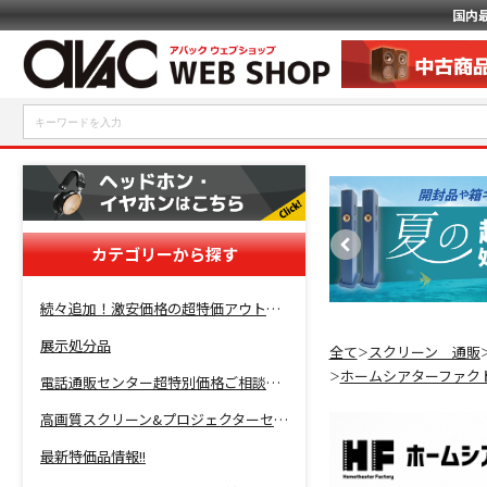
国内
カテゴリーから探す
続々追加！激安価格の超特価アウトレットセール開催！
展示処分品
全て
スクリーン 通販
＞
ホームシアターファク
＞
電話通販センター超特別価格ご相談コーナー！
高画質スクリーン&プロジェクターセット超特価！
最新特価品情報!!