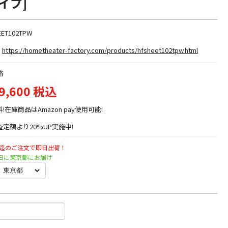
イプ]
EET102TPW
https://hometheater-factory.com/products/hfsheet102tpw.html
格
9,600 税込
料!在庫商品はAmazon pay使用可能!
定額より20%UP実施中!
時迄のご注文で即日出荷！
土曜日に東京都にお届け