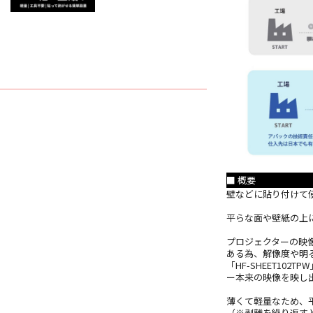
■ 概要
壁などに貼り付けて使
平らな面や壁紙の上
プロジェクターの映
ある為、解像度や明
「HF-SHEET1
ー本来の映像を映し
薄くて軽量なため、
（※剥離を繰り返す