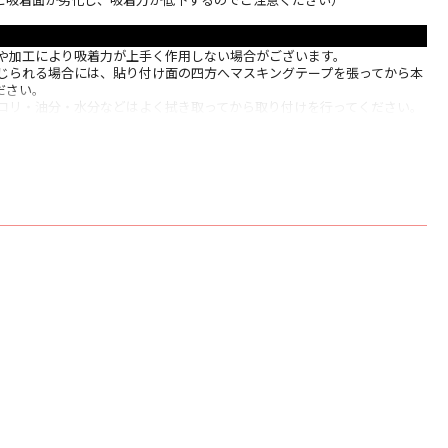
質や加工により吸着力が上手く作用しない場合がございます。
感じられる場合には、貼り付け面の四方へマスキングテープを張ってから本
ださい。
ホコリ・油分・水分などはよく拭き取ってから取り付けを行ってください。
剥がす際はゆっくりと剥がしてください。強く剥がすと吸着面が剥離する可
合には、シート表面を手で押さえて空気を抜いてください。
り返すと、吸着面に劣化が生じ、吸着力が落ちる可能性がございます。
マット
：102インチ
16：9
 ：2,260 x 1,270
ル・塩ビ
車両材料燃焼性試験クリア
リーン本体のみ)