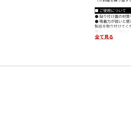
■ ご使用について
⚫ 貼り付け面の材
⚫ 吸着力が弱いと
製品を取り付けてく
⚫ 貼り付ける面の
全て見る
⚫ 保護フィルムを
能性がございます。
⚫ 空気層が入る場
⚫ 剥離を何回も繰
■ 主な仕様
〇 タイプ：ホワイト
〇 スクリーンサイズ
〇 アスペクト比 ： 
〇 スクリーンサイズ (mm)
〇 重さ (kg)：1600kg
〇 材質：ポリエステ
〇 防火性能：鉄道
〇付属品 無し(スク