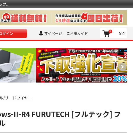
ップ。
0
マイページ
ご利用ガイド
￥0
ログイン
ル/リードワイヤー
rrows-II-R4 FURUTECH [フルテック] フ
ル