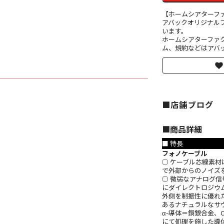
【ホームシアターフ
アバックオリジナル
います。
ホームシアターファ
ム、規約などはアバッ
■店舗ブログ
■︎商品詳細
■ 特長
フォノケーブル
○ ケーブル芯線素材
で外部からのノイズ
○ 微弱なアナログ
にダイレクトロジウムメ
外側を制振性に優れ
あるナチュラルなサ
α-導体＝銅銀合金、O
にて処理を施した導