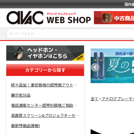
国内
カテゴリーから探す
続々追加！激安価格の超特価アウトレットセール開催！
展示処分品
全て
アナログプレーヤ
＞
電話通販センター超特別価格ご相談コーナー！
高画質スクリーン&プロジェクターセット超特価！
最新特価品情報!!