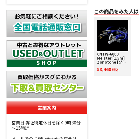
この商品をみた人は
6NTW-6060
Meister [1.5m]
Zonotone [ゾノ
トーン] フォノケ
53,460
ーブル [RCA -
税込
RCA]
営業案内
営業日:弊社特定休日を除く9時30分
～15時迄
メールでのお問い合わせの場合は、