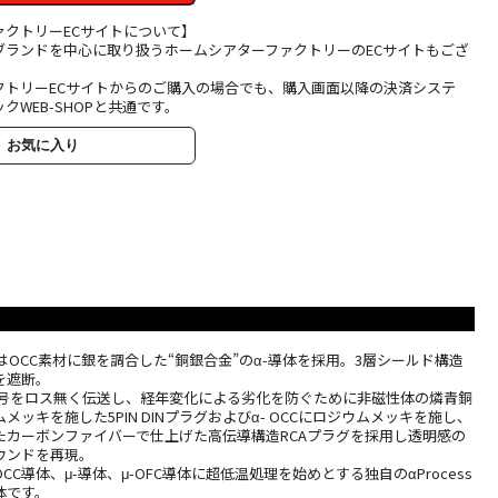
ァクトリーECサイトについて】
ブランドを中心に取り扱うホームシアターファクトリーのECサイトもござ
クトリーECサイトからのご購入の場合でも、購入画面以降の決済システ
クWEB-SHOPと共通です。
お気に入り
はOCC素材に銀を調合した“銅銀合金”のα-導体を採用。3層シールド構造
を遮断。
信号をロス無く伝送し、経年変化による劣化を防ぐために非磁性体の燐青銅
ッキを施した5PIN DINプラグおよびα- OCCにロジウムメッキを施し、
たカーボンファイバーで仕上げた高伝導構造RCAプラグを採用し透明感の
ウンドを再現。
CC導体、μ-導体、μ-OFC導体に超低温処理を始めとする独自のαProcess
体です。