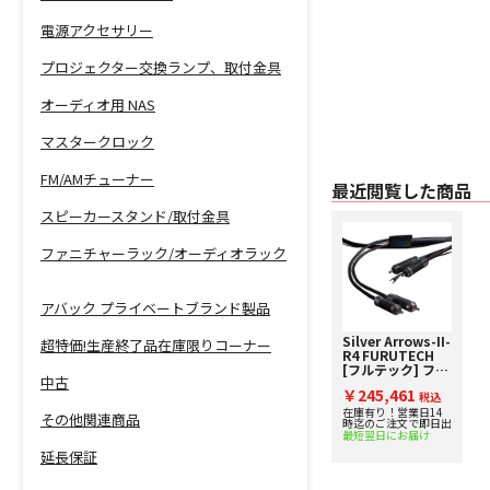
電源アクセサリー
プロジェクター交換ランプ、取付金具
オーディオ用 NAS
マスタークロック
FM/AMチューナー
最近閲覧した商品
スピーカースタンド/取付金具
ファニチャーラック/オーディオラック
アバック プライベートブランド製品
Silver Arrows-II-
超特価!生産終了品在庫限りコーナー
R4 FURUTECH
[フルテック] フォ
中古
ノケーブル
￥245,461
税込
在庫有り！営業日14
その他関連商品
時迄のご注文で即日出
最短翌日にお届け
延長保証