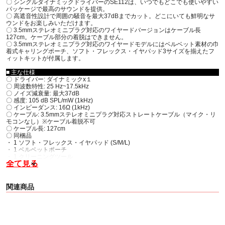
〇 シングルダイナミックドライバーのSE112は、いつでもどこでも使いやすい
パッケージで最高のサウンドを提供。
〇 高遮音性設計で周囲の騒音を最大37dBまでカット。どこにいても鮮明なサ
ウンドをお楽しみいただけます。
〇 3.5mmステレオミニプラグ対応のワイヤードバージョンはケーブル長
127cm。ケーブル部分の着脱はできません。
〇 3.5mmステレオミニプラグ対応のワイヤードモデルにはベルベット素材の巾
着式キャリングポーチ、ソフト・フレックス・イヤパッド3サイズを揃えたフ
ィットキットが付属します。
■ 主な仕様
〇 ドライバー: ダイナミックx１
〇 周波数特性: 25 Hz~17.5kHz
〇 ノイズ減衰量: 最大37dB
〇 感度: 105 dB SPL/mW (1kHz)
〇 インピーダンス: 16Ω (1kHz)
〇 ケーブル: 3.5mmステレオミニプラグ対応ストレートケーブル（マイク・リ
モコンなし）※ケーブル着脱不可
〇 ケーブル長: 127cm
〇 同梱品
・ 1 ソフト・フレックス・イヤパッド (S/M/L)
・ 1 ベルベットポーチ
・ 1 クリーニングツール
全て見る
関連商品