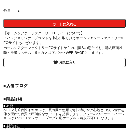
数量
カートに入れる
【ホームシアターファクトリーECサイトについて】
アバックオリジナルブランドを中心に取り扱うホームシアターファクトリーの
ECサイトもございます。
ホームシアターファクトリーECサイトからのご購入の場合でも、購入画面以
降の決済システム、規約などはアバックWEB-SHOPと共通です。
お気に入り
■店舗ブログ
■︎商品詳細
■ 概要
SE112高遮音性イヤホンは、長時間の使用でも快適なかけ心地と力強い低音を
伴う優れた音質で圧倒的なサウンドを提供します。グレーのワイヤードバージ
ョンは3.5mmステレオミニプラグ対応ケーブル（着脱不可）になります。
■ 製品詳細