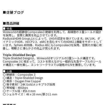
■店舗ブログ
■︎商品詳細
■ 特長
Wireworldの超静音Composilex3 絶縁を利用して、高精度の３重シールド設計
を採用し、音質と画質を向上させています。
RadiusはHDMI Group,Lic によって、UHSの認定を受けています。8K/10K、ダ
イナミックHDR、HDCP2.3、eARCを含むすべてのHDMI2.1機能をサポートして
います。Sphere 48同様、Radius 48にもComposilex3を採用、音質の大幅に改
善し、明瞭さと滑らかさの向上が見られます。
Triple-Shielded Design
Triple-Shielded Designは、Wireworldオリジナルの3重シールド構造です。
Composilex 3と相まって、コストを抑えながら一般的な丸型ケーブルのシール
ド構造と一線を画し、エントリークラスでは破格のS/Nを獲得しています。
■ 仕様
〇 絶縁体：Composilex 3
〇 構造：Triple-Shielded Design
〇 導体：Oxygen Free Copper
〇 端子素材：24K Goldメッキプラグ採用
〇 帯域幅：48Gbps
〇 ケーブル径：約6.0 mm
〇 シェルサイズ：46 x 20 mm/厚さ11 mm