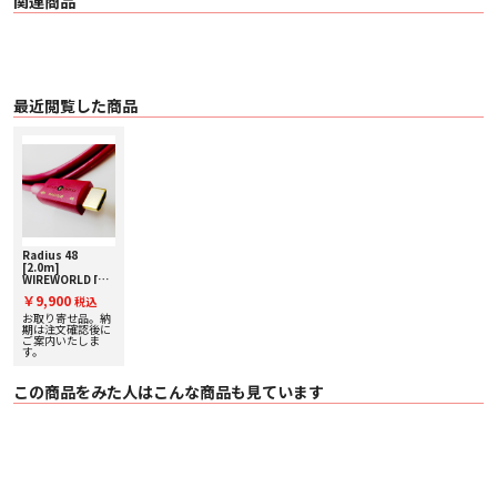
関連商品
最近閲覧した商品
Radius 48
[2.0m]
WIREWORLD [ワ
イヤーワールド]
￥9,900
税込
HDMIケーブル
[8K/48Gbps 対
お取り寄せ品。納
応]
期は注文確認後に
ご案内いたしま
す。
この商品をみた人はこんな商品も見ています