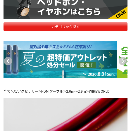
カテゴリから探す
全て
AVアクセサリー
HDMIケーブル
2.0m〜2.9m
WIREWORLD
＞
＞
＞
＞