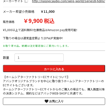
http://naspecaudio.com/wire-world/series8-hdmi/
メーカーサイト
メーカー希望小売価格
￥11,000
￥9,900 税込
販売価格
¥5,000以上で送料無料!在庫商品はAmazon pay使用可能!
下取りの場合は通常査定額より20%UP実施中!
お取り寄せ品。納期は注文確認後にご案内いたします。
数量
カートに入れる
【ホームシアターファクトリーECサイトについて】
アバックオリジナルブランドを中心に取り扱うホームシアターファクトリーの
ECサイトもございます。
ホームシアターファクトリーECサイトからのご購入の場合でも、購入画面以降
の決済システム、規約などはアバックWEB-SHOPと共通です。
お気に入り