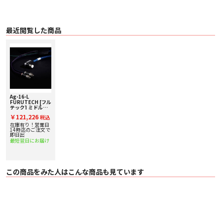
最近閲覧した商品
Ag-16-L
FURUTECH [フル
テック] ミドルク
ラスフォノケーブ
￥121,226
税込
ル
在庫有り！営業日
14時迄のご注文で
即日出
最短翌日にお届け
この商品をみた人はこんな商品も見ています