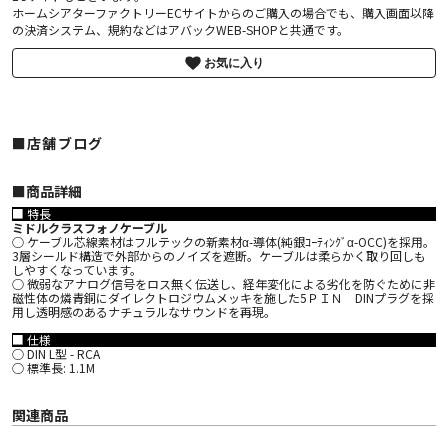
ホームシアターファクトリーECサイトからのご購入の場合でも、購入画面以降
の決済システム、規約などはアバックWEB-SHOPと共通です。
お気に入り
■店舗ブログ
■︎商品詳細
■ 特長
ミドルクラスフォノケーブル
○ ケーブル芯線素材はフルテックの新素材α-導体(純銀ｺｰﾃｨﾝｸﾞα-OCC)を採用。
3層シールド構造で外部からのノイズを遮断。ケーブルは柔らかく取り回しも
しやすくなっています。
○ 微弱なアナログ信号をロス無く伝送し、経年変化による劣化を防ぐために非
磁性体の燐青銅にダイレクトロジウムメッキを施した5ＰＩＮ DINプラグを採
用し透明感のあるナチュラルなサウンドを再現。
■ 仕様
○ DIN L型 - RCA
○ 標準長: 1.1M
関連商品