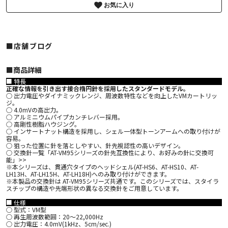
お気に入り
■店舗ブログ
■︎商品詳細
■ 特長
正確な情報を引き出す接合楕円針を採用したスタンダードモデル。
○ 出力電圧やダイナミックレンジ、周波数特性などを向上したVMカートリッ
ジ。
○ 4.0mVの高出力。
○ アルミニウムパイプカンチレバー採用。
○ 高剛性樹脂ハウジング。
○ インサートナット構造を採用し、シェル一体型トーンアームへの取り付けが
容易。
○ 狙った位置に針を落としやすい、針先視認性の高いデザイン。
○ 交換針一覧「AT-VM95シリーズの針先互換性により、お好みの針に交換可
能」>>
※本シリーズは、貫通穴タイプのヘッドシェル(AT-HS6、AT-HS10、AT-
LH13H、AT-LH15H、AT-LH18H)へのみ取り付けができます。
※本製品の交換針は AT-VM95シリーズ共通です。このシリーズでは、スタイラ
スチップの構造や先端形状の異なる交換針をご用意しています。
■ 仕様
○ 型式：VM型
○ 再生周波数範囲：20～22,000Hz
○ 出力電圧：4.0mV(1kHz、5cm/sec.)