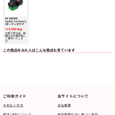
AT-VM95E
audio-technica
[オーディオテクニ
カ] VM型(デュア
￥9,900
税込
ルムービングマグ
ネット)ステレオカ
お取り寄せ品。納
ートリッジ
期は注文確認後に
ご案内いたしま
す。
この商品をみた人はこんな商品も見ています
ご利用ガイド
当サイトについて
お支払い方法
会社概要
配送/送料について
特定商取引法に基づく表記