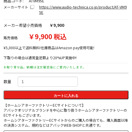
商品コード:
ATVM95E
https://www.audio-technica.co.jp/product/AT-VM9
メーカーサイト
5E
メーカー希望小売価格
￥9,900
￥9,900 税込
販売価格
¥5,000以上で送料無料!在庫商品はAmazon pay使用可能!
下取りの場合は通常査定額より20%UP実施中!
お取り寄せ品。納期は注文確認後にご案内いたします。
数量
カートに入れる
【ホームシアターファクトリーECサイトについて】
アバックオリジナルブランドを中心に取り扱うホームシアターファクトリーの
ECサイトもございます。
ホームシアターファクトリーECサイトからのご購入の場合でも、購入画面以降
の決済システム、規約などはアバックWEB-SHOPと共通です。