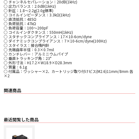
○ チャンネルセパレーション：20dB(1kHz)
○ 出力バランス：2.0dB(1kHz)
○ 針圧：1.8～2.2g(2.0g標準)
○ コイルインピーダンス：3.3kΩ(1kHz)
○ 直流抵抗：485Ω
○ 負荷抵抗：47kΩ
○ 負荷容量：100〜200pF
○ コイルインダクタンス：550mH(1kHz)
○ スタチックコンプライアンス：17×10-6cm/dyne
○ ダイナミックコンプライアンス：7×10-6cm/dyne(100Hz)
○ スタイラス：接合楕円針
○ 先端曲率半径：0.3×0.7mil
○ カンチレバー：アルミニウムパイプ
○ 垂直トラッキング角：23°
○ 外形寸法：H17.2×W18.9×D28.3mm
○ 質量：6.1g
○ 付属品：ワッシャー×2、カートリッジ取り付けビス(M2.6)11mm/8mm 各
×2
関連商品
最近閲覧した商品