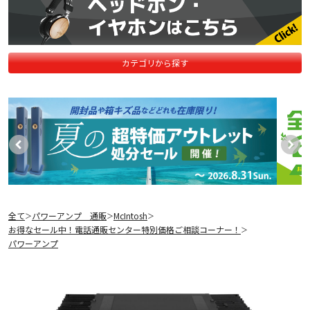
カテゴリから探す
全て
パワーアンプ 通販
McIntosh
＞
＞
＞
お得なセール中！電話通販センター特別価格ご相談コーナー！
＞
パワーアンプ