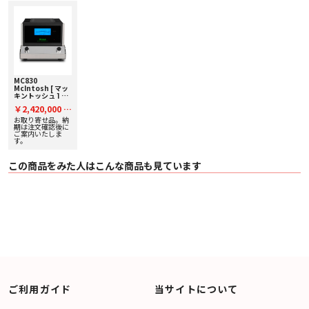
〇 シャーシのフロント、トップ、リアは鏡面仕上げのポリッシュ仕上げが施さ
れています。
〇 マッキントッシュ伝統の漆黒ガラスフロントパネルは、簡単なお手入れでい
つまでも新品同様の輝きを保ち続けます。
■ 仕様
〇 定格出力
・ 300W + 300W（8 Ω）
MC830
McIntosh [ マッ
・ 480W + 480W（4 Ω）
キントッシュ ] モ
〇 定格出力帯域 20Hz ～ 20,000Hz
ノラルパワーアン
￥2,420,000
〇 ダイナミック・ヘッドルーム 2dB
税
プ [ペア] 下取り査
〇 ダンピングファクター 100 以上
定額20%アップ実
お取り寄せ品。納
込
施中！
期は注文確認後に
〇 周波数特性
ご案内いたしま
・ 20Hz ～ 20,000Hz(+0dB、-0.25dB)
す。
・ 10Hz ～ 70,000Hz(+0dB、-3.0dB)
〇 全高調波歪率 0.005% 以下（250mW 〜定格出力、20Hz ～ 20,000Hz）
この商品をみた人はこんな商品も見ています
〇 混変調歪率 0.005%以下（20Hz ～ 20,000Hz）
〇 S/N比(A-Weighted) 120dB（バランス）、118dB（アンバランス）
〇 入力感度 3.4V（バランス）、1.7V（アンバランス）
〇 出力インピーダンス 4Ω or 8Ω
〇 入力インピーダンス 22kΩ(バランス、アンバランス)
〇 外径寸法 W31.2 × H24.1 × D40.6cm（突起物含む）
〇 重量 21.8kg
ご利用ガイド
当サイトについて