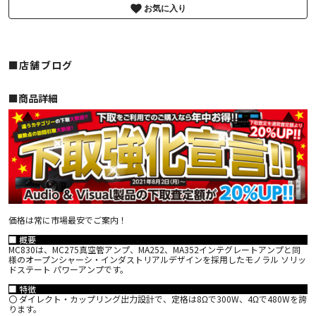
お気に入り
■店舗ブログ
■︎商品詳細
価格は常に市場最安でご案内！
■ 概要
MC830は、MC275真空管アンプ、MA252、MA352インテグレートアンプと同
様のオープンシャーシ・インダストリアルデザインを採用したモノラル ソリッ
ドステート パワーアンプです。
■ 特徴
〇 ダイレクト・カップリング出力設計で、定格は8Ωで300W、4Ωで480Wを誇
ります。