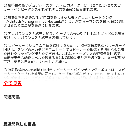
〇 応答性の高いデュアル・スケール・出力メーターは、8Ωまたは4Ωのスピー
カー・インピーダンスそれぞれの出力を正確に読み取れます。
〇 放熱効率を高めた”Mc”ロゴをあしらったモノグラム・ヒートシンク
（McIntosh Monogrammed Heatsinks™）は、パフォーマンスを最大限に発揮
させるために温度を最適に保ちます。
〇 アンバランス入力端子に加え、ケーブルの長い引き回しにもノイズの影響を
受けにくいバランス入力端子を装備しています。
〇 スピーカーとシステム全体を保護するために、特許取得済みのパワーガード
回路は、アンプの出力信号をモニターしてスピーカーを損傷する強烈な歪み音
を含むクリッピング出力を防ぎます。これはヒューズレスの短絡保護回路で、
電流が安全な動作レベルを超える前にMC830の出力段を切り離し、動作状態が
正常に戻ると自動的にリセットされます。
〇 特許取得済みのSolid Cinch™スピーカー・バインディング・ポストは、スピ
ーカー・ケーブルを簡単に固定し、ケーブルが緩んだりショートしたりするの
を防ぎます。バインディングポストには金メッキが施されており、腐食を防
ぎ、高品質のオーディオ信号を確実にスピーカーに送ることができます。
全て見る
〇 パワーコントロールポートは、接続されている他のマッキントッシュの機器
に電源のオン/オフ信号を送ることで、システムの電源を簡単に立ち上げた
関連商品
り、シャットダウンしたりすることができます。
〇 選択可能なオートオフ機能は、オーディオ信号が無くなると約30分後に電源
がオフになります。
〇 シャーシの両サイドにはクラシックスタイルのアルミダイキャスト製のネー
ムバッジが取り付けられています。
最近閲覧した商品