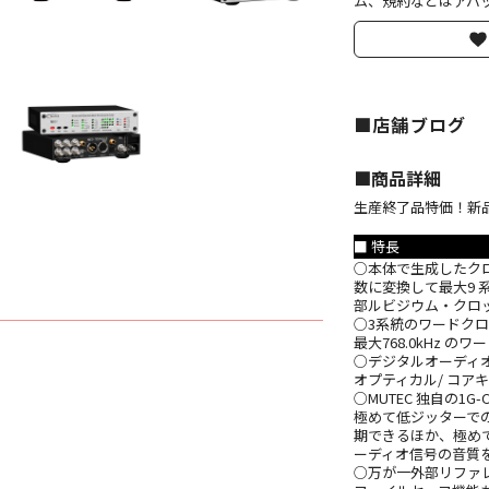
ム、規約などはアバッ
■店舗ブログ
■︎商品詳細
生産終了品特価！新品
■ 特長
○本体で生成したク
数に変換して最大9 系統
部ルビジウム・クロ
○3系統のワードクロ
最大768.0kHz 
○デジタルオーディオ信
オプティカル/ コアキ
○MUTEC 独自の1
極めて低ジッターでの
期できるほか、極め
ーディオ信号の音質
○万が一外部リファ