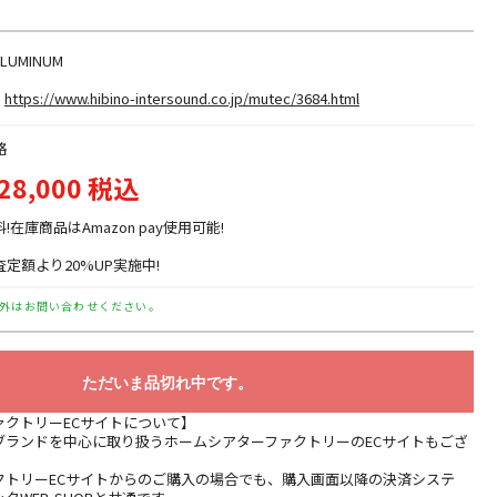
ALUMINUM
https://www.hibino-intersound.co.jp/mutec/3684.html
格
28,000 税込
料!在庫商品はAmazon pay使用可能!
定額より20%UP実施中!
外はお問い合わせください。
ただいま品切れ中です。
ァクトリーECサイトについて】
ブランドを中心に取り扱うホームシアターファクトリーのECサイトもござ
クトリーECサイトからのご購入の場合でも、購入画面以降の決済システ