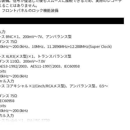
も装備。信号が復活した後もスムーズに接続できるため、実際のレコーデ
えることはありません。
、フロントパネルのロック機能装備
入力
BNC×1、200mV～7V、アンバランス型
ス 75Ω
200.0kHz、10MHz、11.2896MHz+12.288MHz(Super Clock)
XLR3(メス型)×1、トランスバランス型
110Ω、200mV～7.0V
992/2003、AES11-1997/2003、IEC60958
its
Hz～200.0kHz
シャル入力
アキシャル×1(Cinch/RCAメス型)、アンバランス型、0.5～
ス 75Ω
60958
its
Hz～200.0kHz
ィカル入力
link×1、EIAJ RC-5720
60958