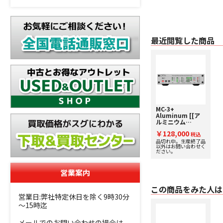
最近閲覧した商品
MC-3+
Aluminum [[ア
ルミニウム
(Silver)]]
￥128,000
MUTEC[ミューテ
税込
ック] マスター
品切れ中。生産終了品
以外はお問い合わせく
クロック・ジェネ
ださい。
レーター
営業案内
この商品をみた人は
営業日:弊社特定休日を除く9時30分
～15時迄
メールでのお問い合わせの場合は、