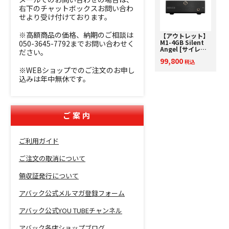
右下のチャットボックスお問い合わ
せより受け付けております。
※高額商品の価格、納期のご相談は
【アウトレット】
M1-4GB Silent
050-3645-7792までお問い合わせく
Angel [サイレン
ださい。
トエンジェル]
99,800
DAC内蔵Hi-Fiミ
税込
ュージックサーバ
※WEBショップでのご注文のお申し
ー【箱凹み・外箱
込みは年中無休です。
に若干の汚れ⇒限
定アウトレット】
ご案内
ご利用ガイド
ご注文の取消について
領収証発行について
アバック公式メルマガ登録フォーム
アバック公式YOU TUBEチャンネル
アバック各店ショップブログ