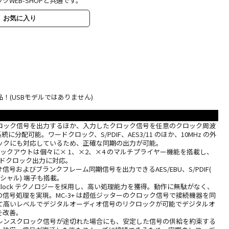
クWEB-SHOPと共通です。
お気に入り
！(USBモデルではありません)
ロック信号を出力するほか、入力したクロック信号を任意のクロック周波
に分配可能。ワードクロック、S/PDIF、AES3/11 のほか、10MHz の外
ックにも対応しているため、正確な同期の出力が可能。
ックアウトは個々に× 1、×2、×4 のマルチプライヤー機能を搭載し、
のワードクロック出力に対応。
号およびブランクフレーム同期信号を出力できるAES/EBU、S/PDIF(
シャル) 端子も搭載。
G-Clock テクノロジーを採用し、高い処理能力を獲得。動作に無駄がなく、
信号処理を実現。MC-3+ は超低ジッターのクロック信号で接続機器を同
て高いレベルでデジタルオーディオ信号のリクロックが可能でデジタルオ
を改善。
レンスクロック信号が途切れた場合にも、安定した信号の供給を約束する