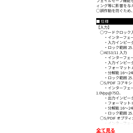
フェイルセーフ機能
ィング等に影響を与
○誤作動を防ぐため
■ 仕様
【入力】
○ワードクロック
・インターフェース 
・入力インピーダン
・ロック範囲 25.0kHz～
○AES3/11 入力
・インターフェース 
・入力インピーダンス 
・フォーマット AES3-1
・分解能 16～24b
・ロック範囲 25.0k
○S/PDIF コアキ
・インターフェース コ
1.0Vpp@75Ω、
・出力インピーダン
・フォーマット IEC
・分解能 16～24b
・ロック範囲 25.0k
○S/PDIF オプテ
・インターフェース Tos
・フォーマット IEC
全て見る