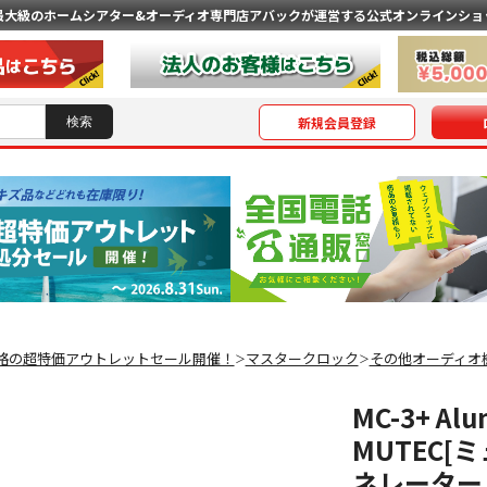
最大級のホームシアター&オーディオ専門店
アバックが運営する公式オンラインショ
新規会員登録
格の超特価アウトレットセール開催！
マスタークロック
その他オーディオ
＞
＞
MC-3+ Al
MUTEC
ネレーター