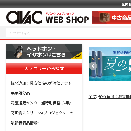
国内
カテゴリーから探す
続々追加！激安価格の超特価アウトレットセール開催！
展示処分品
全て
続々追加！激安価
＞
電話通販センター超特別価格ご相談コーナー！
高画質スクリーン&プロジェクターセット超特価！
最新特価品情報!!