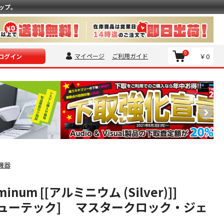
ップ。
0
マイページ
ご利用ガイド
￥0
ログイン
機器
uminum [[アルミニウム (Silver)]]
[ミューテック] マスタークロック・ジェ