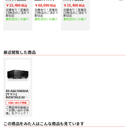
/48Gbps
対応HDMIケーブ
8K60p/4K120p/48Gbps
対応HDMIケーブ
○ 寸法（幅×高さ×奥行）:435W×192H×442D mm
￥15,400
￥68,090
￥15,400
税込
税込
税込
ル
対応HDMIケーブ
ル
（Wi Fi アンテナ直立時435W × 271H × 442D mm)
ル
在庫有り！営業日
在庫有り！営業日
在庫有り！営業日
○ 質量:20.3kg
で
14時迄のご注文で
14時迄のご注文で
14時迄のご注文で
即日出
即日出
即日出
○ 付属品:リモコン、単4 乾電池（2本）、AMアンテナ、FMアンテナ、YPAOマ
最短翌日にお届け
最短翌日にお届け
最短翌日にお届け
イク、YPAO 3D測定用マイクベース/ポール、電源コード、スタートアップガイ
ド
最近閲覧した商品
RX-A6A YAMAHA
[ヤマハ]
AVENTAGE AVア
ンプ 【価格、納期
お問い合わせ特価
お問い合わせ用】
下取り査定額20%
ご商談特別価格は
アップ実施中！
「お問い合わせ特
価」をクリック！
この商品をみた人はこんな商品も見ています