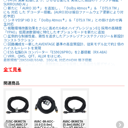
SURROUND:AI 」
○ 新たに「 AURO 3D ® 」 を追加し 、「 Dolby Atmos ® 」＆ 「 DTS:X TM 」
にも 対応 した デコーダー搭載。(AURO3Dは後日ファームウェア更新により対
応予定)
○ シネマDSP HD 3 と「 Dolby Atmos ® 」＆「 DTS:X TM 」との掛け合わせ再
生対応
○ 視聴環境改善効果をさらに高めた64bit ハイプレシジョンEQ 採用の高精度
「YPAO」低周波数領域に特化したオプションモードを新たに追加
○ 圧倒的な制振性能、剛性を追求したアンチレゾナンステクノロジー＆新設計
コンストラクション
○ 回路構成を一新したAVENTAGE 基準の高音質設計、従来モデル比で約2 倍の
ハイスルーレートを実現
○ ESS 社製D/A コンバーター「ES9026PRO」を2 基搭載（RX-A8A）
○ VRR、QMS、QFT、ALLM をはじめ、
最新規格*28K50AB/60AB、10G/4L 対応のHDMI 端子搭載
○ アルミボリュームノブ、黒鏡面仕上げを採用した高品位な新デザイン。
日本語表示にも対応した液晶ディスプレイ採用
全て見る
○ 5 年間の長期製品保証対応
■ 仕様
関連商品
○ 定格出力:150W/ch 8 Ω、 0.06 THD(20Hz-20kHz、2ch駆動)
○ 定格出力:185W/ch 8 Ω、 0.9 THD(1kHz、1ch駆動)
○ 実用最大出力:220W/ch 8 Ω、10 THD
○ 内蔵パワーアンプ数:9ch
○ HDMI端子入力:7（HDCP2.3に対応）
○ HDMI端子出力:3（HDCP2.3に対応、同時出力可、ZONEZONE2/4出力可）
○ Wi-Fi:2.4GHz/5GHz IEEE802.11 a/b/g/n/ac準拠 ※IEEE802.11acは20MHz
チャンネル帯域幅のみ
○ 対応音声フォーマット:DSD 11.2MHz、Apple Lossless 96kHz/24bit、
WAV/AIFF 384kHz/32bit（32bit-floatファイルは非対応）、FLAC
AVAC-8KMETA
AVAC-8K-AOC-
AVAC-8KMETA
384kHz/24bit、MP3/WMA/MPEG4-AAC 48kHz/24bit
[5.0m] AVAC [ア
10.0 [10.0m]
[5.0m] AVAC [ア
○ 消費電力:500W
バック] 48Gbps
AVAC [アバック]
バック] 48Gbps