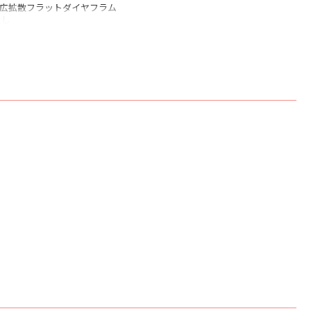
チ 広拡散フラットダイヤフラム
なし
ルミニウム ハニカムサンドイッチ構造
素材: マイルドスチール/ステンレススチール
レーションリング