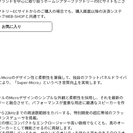
ブランドを中心に取り扱うホームシアターファクトリーのECサイトもござ
クトリーECサイトからのご購入の場合でも、購入画面以降の決済システ
クWEB-SHOPと共通です。
お気に入り
ジナルMicroのデザイン性と柔軟性を兼備して、独自のフラットパネルドライバ
より、「Super-Micro」というべき音質向上を実現します。
リジナルのMicroデザインのシンプルな外観と柔軟性を採用し、それを最新の
ジーと融合させて、パフォーマンスが重要な用途に最適なスピーカーを作
00Hzから22kHzまでの周波数範囲をカバーする、特別開発の超広帯域のフラッ
ランスデューサを搭載。
o SEの様にコンパクトなエンクロージャーや高い価格でなくとも、真のオー
ピーカーとして機能させるのに貢献します。
バを使用しているため、サウンドクオリティを損なう恐れのあるクロスオ