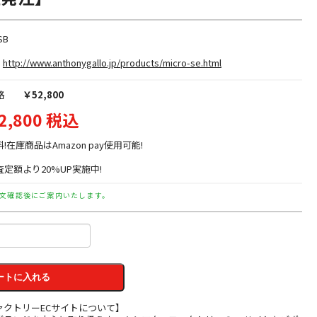
SB
http://www.anthonygallo.jp/products/micro-se.html
格
￥52,800
2,800 税込
料!在庫商品はAmazon pay使用可能!
定額より20%UP実施中!
文確認後にご案内いたします。
ートに入れる
ァクトリーECサイトについて】