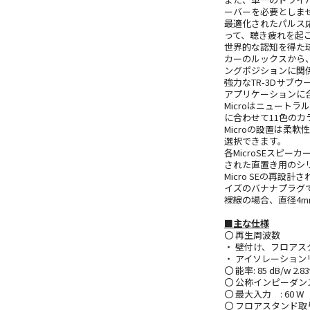
ーバーを必要としま
最適化されたパルス
って、聴き疲れを起
世界的な認知を得た
カーのルックスから
ングポジションに関
強力なTR-3Dサブ
アプリケーションに
Microはニュート
に合わせて11色の
Microの設置は柔
選択できます。
各MicroSEスピ
された直置き用のシ
Micro SEの再
イズのバナナプラグ
裸線の場合、直径4
■主な仕様
〇 再生周波数
・ 壁付け、フロアスタン
・ アイソレーションリン
〇 能率: 85 dB/w 2.8
〇 公称インピーダンス:
〇 最大入力 : 60 W 
〇 フロアスタンド取り付