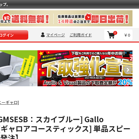
ップ。
0
マイページ
ご利用ガイド
￥0
ログイン
ソニーギャロ]
 [GMSESB：スカイブルー] Gallo
ics [ギャロアコースティックス] 単品スピー
注発注】