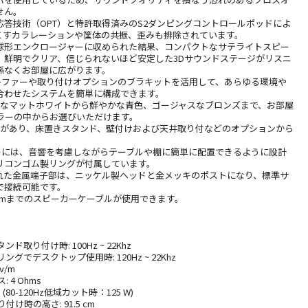
せん。
応答技術（OPT）と特許取得済みのS2ダンピングコントロールポッドによ
こすカラレーションや筐体の共振、歪みも排除されています。
球形エンクロージャーに収められた結果、コンパクトなサテライトスピー
、鮮明でクリア、信じられないほど安定した3Dサウンドステージがリスニ
係なくお部屋に広がります。
ウーファーや取り付けオプションのブラキットを活用して、あらゆる環境や
合わせたシステムを簡単に構成できます。
ラルなマットホワイトから鮮やかな青色、ゴージャスなブロンズまで、お部屋
カラーの中からお選びいただけます。
軟性があり、床置きスタンド、壁付けおよび天井取り付などのオプションから
ーカーには、音響を考慮しながらテーブルや棚に簡単に配置できるように設計
リコンゴム製リングが付属しています。
設計された金属端子部は、ニッケル製ヘッドと金メッキのポストになり、標準サ
で接続可能です。
mmまでのスピーカーケーブルが使用できます。
ド取り付け時: 100Hz ~ 22Khz
グでデスクトップ使用時: 120Hz ~ 22Khz
3v/m
 4 Ohms
(80-120Hz低域カット時：125 W)
け時の高さ: 91.5 cm