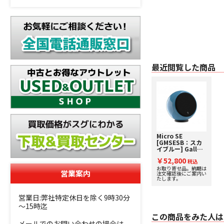
最近閲覧した商品
Micro SE
[GMSESB：スカ
イブルー] Gallo
Acoustics [ギャ
￥52,800
ロアコースティッ
税込
クス] 単品スピー
お取り寄せ品。納期は
営業案内
注文確認後にご案内い
カー 【受注発注】
たします。
営業日:弊社特定休日を除く9時30分
～15時迄
この商品をみた人は
メールでのお問い合わせの場合は、