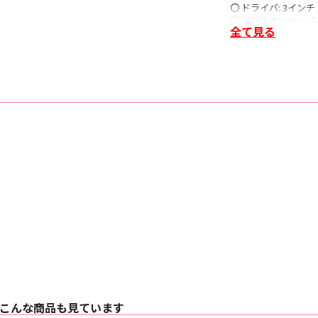
〇 ドライバ: 3イン
〇 クロスオーバー: 
全て見る
〇 サイズ: 102mmφ
〇 重量: 737g
〇 コーン素材: ア
〇 エンクロージャー
〇 付属品: アイソ
こんな商品も見ています