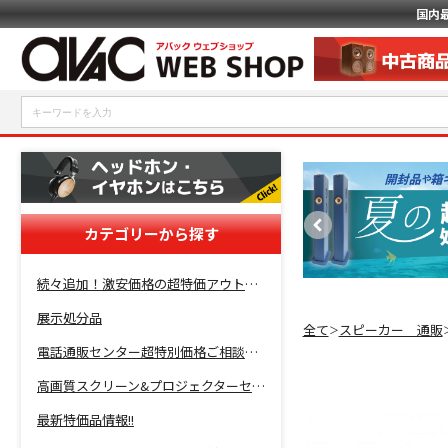
国内
カテゴリーから探す
続々追加！激安価格の超特価アウトレットセール開催！
展示処分品
全て
スピーカー 通販
＞
電話通販センター超特別価格ご相談コーナー！
高画質スクリーン&プロジェクターセット超特価！
最新特価品情報!!