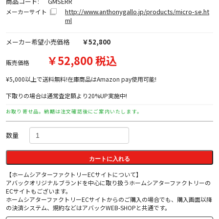
商品コード:
GMSERR
http://www.anthonygallo.jp/products/micro-se.ht
メーカーサイト
ml
メーカー希望小売価格
￥52,800
￥52,800 税込
販売価格
¥5,000以上で送料無料!在庫商品はAmazon pay使用可能!
下取りの場合は通常査定額より20%UP実施中!
お取り寄せ品。納期は注文確認後にご案内いたします。
数量
カートに入れる
【ホームシアターファクトリーECサイトについて】
アバックオリジナルブランドを中心に取り扱うホームシアターファクトリーの
ECサイトもございます。
ホームシアターファクトリーECサイトからのご購入の場合でも、購入画面以降
の決済システム、規約などはアバックWEB-SHOPと共通です。