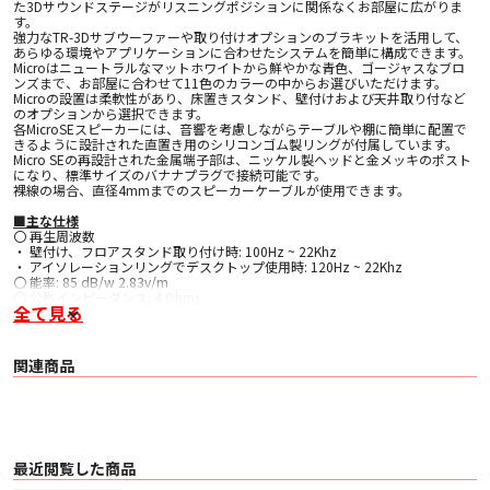
た3Dサウンドステージがリスニングポジションに関係なくお部屋に広がりま
す。
強力なTR-3Dサブウーファーや取り付けオプションのブラキットを活用して、
あらゆる環境やアプリケーションに合わせたシステムを簡単に構成できます。
Microはニュートラルなマットホワイトから鮮やかな青色、ゴージャスなブロ
ンズまで、お部屋に合わせて11色のカラーの中からお選びいただけます。
Microの設置は柔軟性があり、床置きスタンド、壁付けおよび天井取り付など
のオプションから選択できます。
各MicroSEスピーカーには、音響を考慮しながらテーブルや棚に簡単に配置で
きるように設計された直置き用のシリコンゴム製リングが付属しています。
Micro SEの再設計された金属端子部は、ニッケル製ヘッドと金メッキのポスト
になり、標準サイズのバナナプラグで接続可能です。
裸線の場合、直径4mmまでのスピーカーケーブルが使用できます。
■主な仕様
〇 再生周波数
・ 壁付け、フロアスタンド取り付け時: 100Hz ~ 22Khz
・ アイソレーションリングでデスクトップ使用時: 120Hz ~ 22Khz
〇 能率: 85 dB/w 2.83v/m
〇 公称インピーダンス: 4 Ohms
全て見る
〇 最大入力 : 60 W (80-120Hz低域カット時：125 W)
〇 フロアスタンド取り付け時の高さ: 91.5 cm
〇 ドライバ: 3インチ 広拡散フラットダイヤフラム
〇 クロスオーバー: なし
関連商品
〇 サイズ: 102mmφ
〇 重量: 737g
〇 コーン素材: アルミニウム ハニカムサンドイッチ構造
〇 エンクロージャー素材: マイルドスチール/ステンレススチール
〇 付属品: アイソレーションリング
最近閲覧した商品