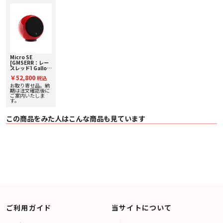
Micro SE
[GMSERR：レー
スレッド] Gallo
Acoustics [ギャ
￥52,800
税込
ロアコースティッ
クス] 単品スピー
お取り寄せ品。納
カー 【受注発注】
期は注文確認後に
ご案内いたしま
す。
この商品をみた人はこんな商品も見ています
ご利用ガイド
当サイトについて