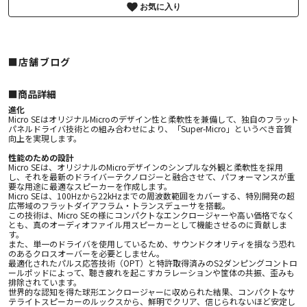
お気に入り
■店舗ブログ
■︎商品詳細
進化
Micro SEはオリジナルMicroのデザイン性と柔軟性を兼備して、独自のフラット
パネルドライバ技術との組み合わせにより、「Super-Micro」というべき音質
向上を実現します。
性能のための設計
Micro SEは、オリジナルのMicroデザインのシンプルな外観と柔軟性を採用
し、それを最新のドライバーテクノロジーと融合させて、パフォーマンスが重
要な用途に最適なスピーカーを作成します。
Micro SEは、100Hzから22kHzまでの周波数範囲をカバーする、特別開発の超
広帯域のフラットダイアフラム・トランスデューサを搭載。
この技術は、Micro SEの様にコンパクトなエンクロージャーや高い価格でなく
とも、真のオーディオファイル用スピーカーとして機能させるのに貢献しま
す。
また、単一のドライバを使用しているため、サウンドクオリティを損なう恐れ
のあるクロスオーバーを必要としません。
最適化されたパルス応答技術（OPT）と特許取得済みのS2ダンピングコントロ
ールポッドによって、聴き疲れを起こすカラレーションや筐体の共振、歪みも
排除されています。
世界的な認知を得た球形エンクロージャーに収められた結果、コンパクトなサ
テライトスピーカーのルックスから、鮮明でクリア、信じられないほど安定し