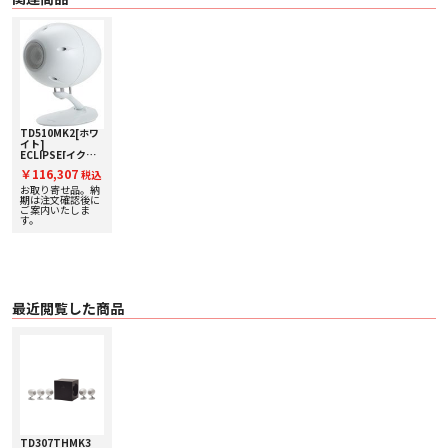
○ グランド・アンカー
高速の前後運動をしっかりと受け止めるために、スピーカーユニット後部に円
錐形のアンカーを接続しています。
○ 角度調整機能
リスニングポイントに合わせて、スピーカーの角度を無段階に調整できる角度
調整機能を採用しています。
TD510MK2[ホワ
■仕様
イト]
ECLIPSE[イクリ
【スピーカー】
プス] 単品スピ
￥116,307
税込
ーカー
○ スピーカー 6.5cm口径フルレンジスピーカーシステム
お取り寄せ品。納
○ カラーバリエーション ブラック ホワイト
期は注文確認後に
○ スピーカーユニット 6.5cmコーン型フルレンジ、グラスファイバー
ご案内いたしま
す。
○ 再生周波数帯域 80Hz～25kHz（-10dB）
○ 能率 80dB/W･m
○ 許容入力（定格／最大） 12.5W/25W
○ インピーダンス 8Ω
○ 角度調整 通常時：-25°～30° 左右方向：360°
○ 天井・壁面取付時：0°～90° 左右方向：360°
○ 外形寸法（mm） W135×H212×D184
最近閲覧した商品
○ 質量（1本） 約2kg
○ 付属品 保護ネット×1個、落下防止ワイヤー×1本
【サブウーファー】
○ 形式 水平背面対向式フロア型（密閉型）
○ スピーカーユニット 16cmコーン型ウーファー、パルプ×2
○ 再生周波数帯域 30～200Hz(-10dB) ※BASS MODE L.P.F.200Hｚ時
○ 定格出力 125W（T.H.D.1％）
○ ローパスフィルター 40Hz～200Hz(ON／OFF切替付)
TD307THMK3
○ 位相切替 0/180°（リモコン or 前面パネル切替）