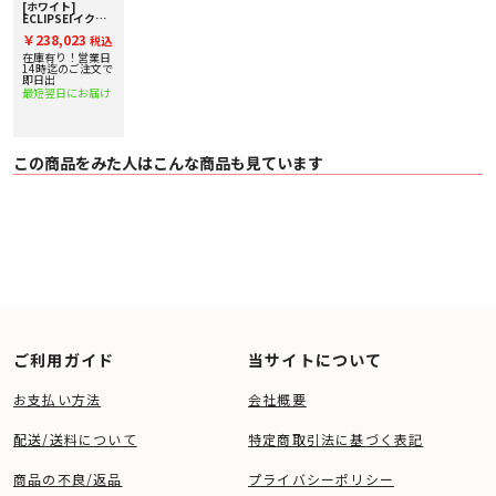
[ホワイト]
○ モード切替 BASS/DIRECT（リモコン or 前面パネル切替）
ECLIPSE[イクリ
○ 高周波歪率 0.05％（50Hz 1/2定格出力時）
プス] 5.1chパッ
￥238,023
税込
ケージスピーカー
○ S/N 80dB以上
在庫有り！営業日
○ 入力 LINE（Stereo）1系統/Speaker Level 1系統
14時迄のご注文で
○ 入力感度 50mVrms（125W出力時）
即日出
○ 入力インピーダンス
最短翌日にお届け
・ LINE 入力時 10kΩ
・ Speaker Level 入力時 3kΩ
○ 出力 LINE（Stereo）1系統/Speaker Level 1系統
○ 消費電力 45W
この商品をみた人はこんな商品も見ています
○ 待機電力 6W ※主電源ON/リモコン待機時・AUTO OFF時
○ 外形寸法（mm） W399×H360×D384(突起部含む)
○ 質量 約23kg
○ 付属品 ACケーブル×1本、リモコン(電池含む)×1個、フット×4個
○
総合カタログ（PDF:5.8MB）
○
TD307MK3取扱説明書（PDF:2.9MB）
○
TD316SWMK2取扱説明書（PDF:2.2MB）
ご利用ガイド
当サイトについて
お支払い方法
会社概要
配送/送料について
特定商取引法に基づく表記
商品の不良/返品
プライバシーポリシー