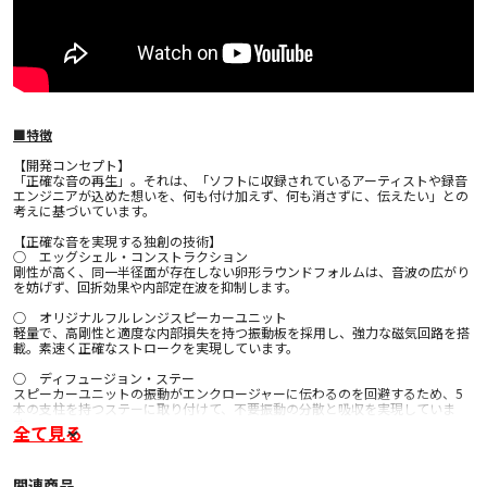
■特徴
【開発コンセプト】
「正確な音の再生」。それは、「ソフトに収録されているアーティストや録音
エンジニアが込めた想いを、何も付け加えず、何も消さずに、伝えたい」との
考えに基づいています。
【正確な音を実現する独創の技術】
○ エッグシェル・コンストラクション
剛性が高く、同一半径面が存在しない卵形ラウンドフォルムは、音波の広がり
を妨げず、回折効果や内部定在波を抑制します。
○ オリジナルフルレンジスピーカーユニット
軽量で、高剛性と適度な内部損失を持つ振動板を採用し、強力な磁気回路を搭
載。素速く正確なストロークを実現しています。
○ ディフュージョン・ステー
スピーカーユニットの振動がエンクロージャーに伝わるのを回避するため、5
本の支柱を持つステーに取り付けて、不要振動の分散と吸収を実現していま
す。
全て見る
○ 振動カットと気密確保
スピーカーを構成する、それぞれの接点に、振動カットと気密確保に効果的な
関連商品
特殊素材を採用しています。