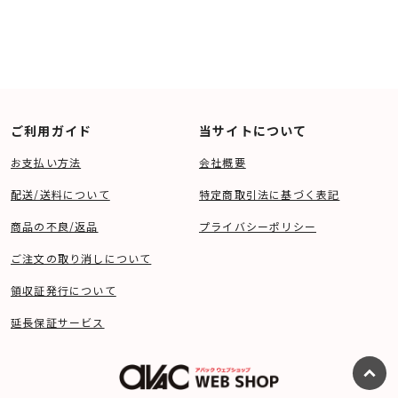
ご利用ガイド
当サイトについて
お支払い方法
会社概要
配送/送料について
特定商取引法に基づく表記
■主な仕様
商品の不良/返品
プライバシーポリシー
○ 構成 2ウェイ・バスレフ型
○ クロスオーバー周波数 2kHz
○ ツィーター 25mm X-PAL™メタルドーム
ご注文の取り消しについて
○ ミッドレンジ -
○ ミッド・バス 165mmコーン
領収証発行について
○ ウーファー -
○ パッシブラジエーター -
○ 最低周波数（DIN) 45Hz
延長保証サービス
○ 周波数特性（軸上 ±3dB） 55Hz - 25kHz
○ 周波数特性（30°±3dB） 55Hz - 20kHz
○ 感度 90 dB
○ 推奨アンプ出力 15-130W
○ 最大入力 80W
○ インピーダンス ８Ω