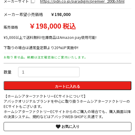
https://pdn.co.jp/paradigm/premier_200b.html
メーカーサイト
メーカー希望小売価格
￥198,000
￥198,000 税込
販売価格
¥5,000以上で送料無料!在庫商品はAmazon pay使用可能!
下取りの場合は通常査定額より20%UP実施中!
お取り寄せ品。納期は注文確認後にご案内いたします。
数量
カートに入れる
【ホームシアターファクトリーECサイトについて】
アバックオリジナルブランドを中心に取り扱うホームシアターファクトリーの
ECサイトもございます。
ホームシアターファクトリーECサイトからのご購入の場合でも、購入画面以降
の決済システム、規約などはアバックWEB-SHOPと共通です。
お気に入り