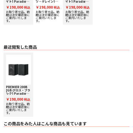
イト] Paradigm
ソ・グレイン]
イト] Paradigm
[パラダイム] ペア
Paradigm [パラ
[パラダイム] ペア
￥198,000
￥198,000
￥198,000
込
税込
税込
税込
スピーカー 下取り
ダイム] ペアスピ
スピーカー 下取り
定
査定額20%アップ
ーカー 下取り査定
査定額20%アップ
お取り寄せ品。納
お取り寄せ品。納
お取り寄せ品。納
施
実施中！
額20%アップ実施
実施中！
期は注文確認後に
期は注文確認後に
期は注文確認後に
ご案内いたしま
中！
ご案内いたしま
ご案内いたしま
す。
す。
す。
最近閲覧した商品
■主な特徴
【特許PPA（パーフォレイテッド・フェーズ・アライニング）ツイーター／ミ
ッドレンジ・レンズ・テクノロジー】
○ トゥイーターとミッドレンジ・ドライバーの前にある独特の穴あきレンズ
は、ドライバーを損傷から保護しながら、音を色付けせずに出力アップし滑ら
かにします。
PREMIER 200B
[GB:グロス・ブラ
【特許ART™（アクティブ・リッジ・テクノロジー）エッジ】
ック] Paradigm
○ PREMIERは、パラダイムの特許技術ARTエッジを特長とし、社内製造でウ
[パラダイム] ペア
￥198,000
税込
スピーカー 下取り
ーファーとミッドレンジコーンに直接オーバーモールドされています。 この設
査定額20%アップ
お取り寄せ品。納
計により出力の3dBアップと歪み50％低減を生むロング・ストロークを実現し
実施中！
期は注文確認後に
ています。 射出成形された熱可塑性エラストマーから作られたARTエッジは耐
ご案内いたしま
す。
久性と信頼性が高く、高音質のロングライフを保証します。
この商品をみた人はこんな商品も見ています