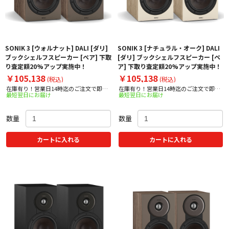
SONIK 3 [ウォルナット] DALI [ダリ]
SONIK 3 [ナチュラル・オーク] DALI
ブックシェルフスピーカー [ペア] 下取
[ダリ] ブックシェルフスピーカー [ペ
り査定額20%アップ実施中！
ア] 下取り査定額20%アップ実施中！
￥105,138
￥105,138
(税込)
(税込)
在庫有り！営業日14時迄のご注文で即日
在庫有り！営業日14時迄のご注文で即日
最短翌日にお届け
最短翌日にお届け
出荷！
出荷！
数量
数量
カートに入れる
カートに入れる