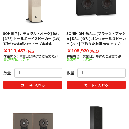
SONIK 7 [ナチュラル・オーク] DALI
SONIK ON -WALL [ブラック・アッシ
[ダリ] トールボーイスピーカー [1台]
ュ] DALI [ダリ] オンウォールスピーカ
下取り査定額20%アップ実施中！
ー [ペア] 下取り査定額20%アップ実
施中！
￥110,482
￥106,920
(税込)
(税込)
在庫有り！営業日14時迄のご注文で即日
在庫有り！営業日14時迄のご注文で即日
最短翌日にお届け
最短翌日にお届け
出荷！
出荷！
数量
数量
カートに入れる
カートに入れる