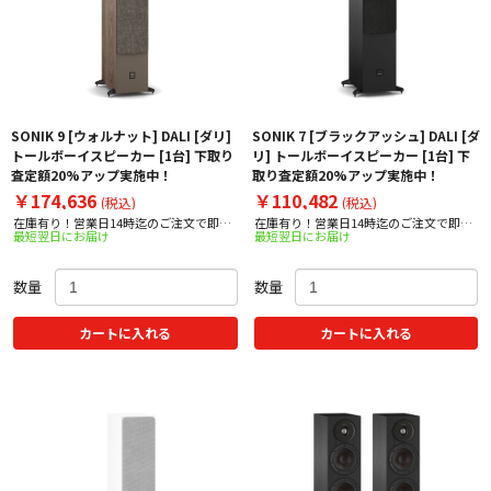
SONIK 9 [ウォルナット] DALI [ダリ]
SONIK 7 [ブラックアッシュ] DALI [ダ
トールボーイスピーカー [1台] 下取り
リ] トールボーイスピーカー [1台] 下
査定額20%アップ実施中！
取り査定額20%アップ実施中！
￥174,636
￥110,482
(税込)
(税込)
在庫有り！営業日14時迄のご注文で即日
在庫有り！営業日14時迄のご注文で即日
最短翌日にお届け
最短翌日にお届け
出荷！
出荷！
数量
数量
カートに入れる
カートに入れる