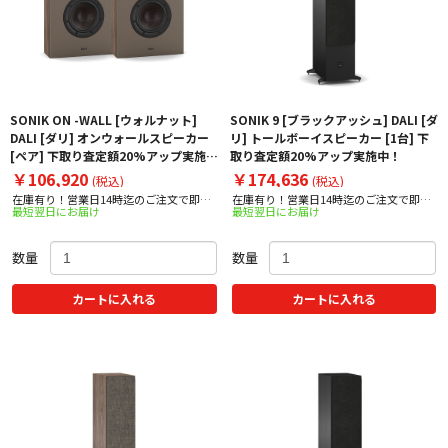
SONIK ON -WALL [ウォルナット]
SONIK 9 [ブラックアッシュ] DALI [ダ
DALI [ダリ] オンウォールスピーカー
リ] トールボーイスピーカー [1台] 下
[ペア] 下取り査定額20%アップ実施
取り査定額20%アップ実施中！
中！
￥106,920
￥174,636
(税込)
(税込)
在庫有り！営業日14時迄のご注文で即日
在庫有り！営業日14時迄のご注文で即日
最短翌日にお届け
最短翌日にお届け
出荷！
出荷！
数量
数量
カートに入れる
カートに入れる