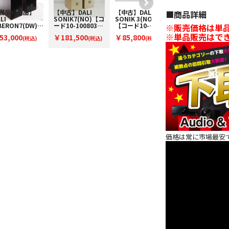
展示処分品】
【中古】DALI
【中古】DALI
【中古】DALI
■︎商品詳細
LI
SONIK7(NO)【コ
SONIK 3(NO)
OBERON5(DW)
BERON7(DW)
ード10-100803】
【コード10-
【コード10-
※販売価格は単品
コードW-
フロア型スピーカ
100804】ブック
100788】フロア
※単品販売はで
53,000
￥181,500
￥85,800
￥77,000
BERON7DW】
(税込)
ー(ペア)
(税込)
シェルフスピーカ
(税込)
型スピーカー(ペ
(税込)
ロア型スピーカ
ー(ペア)
ア)
（ペア）
価格は常に市場最安