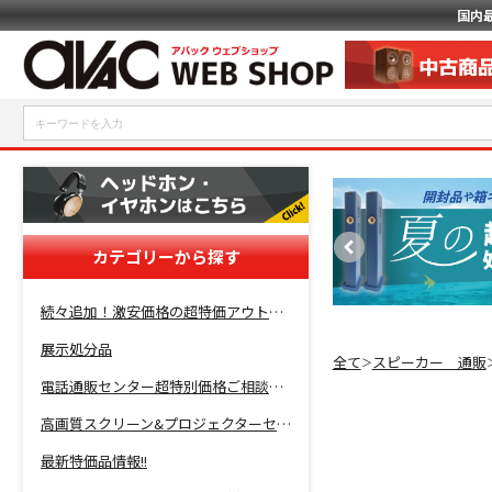
国内
カテゴリーから探す
続々追加！激安価格の超特価アウトレットセール開催！
展示処分品
全て
スピーカー 通販
＞
電話通販センター超特別価格ご相談コーナー！
高画質スクリーン&プロジェクターセット超特価！
最新特価品情報!!