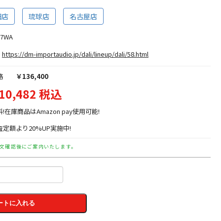
田店
琉球店
名古屋店
K7WA
https://dm-importaudio.jp/dali/lineup/dali/58.html
格
￥136,400
10,482 税込
料!在庫商品はAmazon pay使用可能!
定額より20%UP実施中!
文確認後にご案内いたします。
ートに入れる