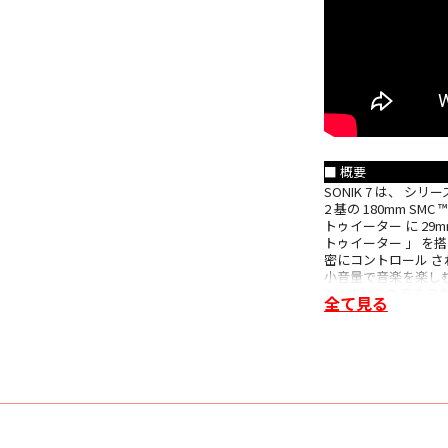
■ 概要
SONIK 7 は、 
2 基の 180mm 
トゥイーター に 29
トゥイーター 」 を搭
密にコントロール さ
小音量で音楽を楽しむ
7 はすべての 音を
全て見る
中規模から 大規模の部
の完璧なパートナー で
る モデルです。
■ 主な特長
すべての トラック に
SONIK 7 は、 
づき、 小音量であっ