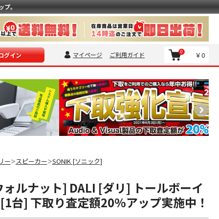
ップ。
0
マイページ
ご利用ガイド
￥0
ログイン
リー
スピーカー
SONIK [ソニック]
＞
＞
 [ウォルナット] DALI [ダリ] トールボーイ
[1台] 下取り査定額20%アップ実施中！