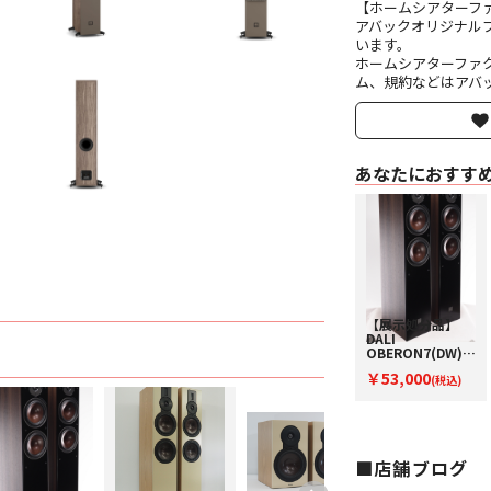
【ホームシアターフ
アバックオリジナル
います。
ホームシアターファ
ム、規約などはアバッ
あなたにおすす
【展示処分品】
DALI
OBERON7(DW)
【コードW-
￥53,000
OBERON7DW】
(税込)
フロア型スピーカ
ー（ペア）
■店舗ブログ