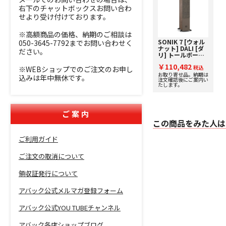
右下のチャットボックスお問い合わ
せより受け付けております。
※高額商品の価格、納期のご相談は
SONIK 7 [ウォル
050-3645-7792までお問い合わせく
ナット] DALI [ダ
ださい。
リ] トールボーイ
スピーカー [1台]
￥110,482
下取り査定額20%
税込
※WEBショップでのご注文のお申し
アップ実施中！
お取り寄せ品。納期は
込みは年中無休です。
注文確認後にご案内い
たします。
ご案内
この商品をみた人は
ご利用ガイド
ご注文の取消について
領収証発行について
アバック公式メルマガ登録フォーム
アバック公式YOU TUBEチャンネル
アバック各店ショップブログ