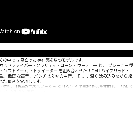
シリーズ の中でも 際立った 存在感を放つモデルです。
SMC ™ウッドファイバー・クラリティ・コーン・ ウーファー と 、 プレーナー 型
mm ソフトドーム ・トゥイーター を組み合わせた「 DALI ハイブリッド・
載。緻密 な高音、 パンチ の効いた中音、 そして 深く 沈み込みながら 緻
れた 低音を実現します。
 時も、 映画のエネルギッシュ なサウンド で部屋を満たす時も、 SONIK
自然で生き生きと 再現します。
屋向けに設計された SONIK 7 は、 没入感豊かなリスニング 体験のため
あり、 SONIKシリーズ における 大きな 意味を持つステップアップ とな
、 クリア な中音と 高音を
中音域と 高音域を明瞭に際立たせます。 ボーカル は自然に響き、 楽器の音は息
ても ディテール が煌めきます 。