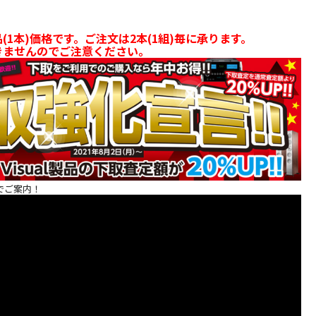
【展示処分品】
【展示処分品】
【中古】DALI
【中古】DAL
DALI
DALI
ZENSOR3(BK)
SPEKTOR2(
RUBIKORE8MH
RUBIKORE6(MA)
【コード10-
【コード10-
(1本)価格です。ご注文は2本(1組)毎に承ります。
ペア 【コードF-
【コードU-
100368】ブック
100734】
きませんのでご注意ください。
￥425,000
￥299,000
￥33,000
￥29,200
RUBIKORE8MH
(税込)
RUBIKORE6MA】
(税込)
シェルフスピーカ
(税込)
シェルフス
(
】フロア型スピー
フロア型スピーカ
ー(ペア)
ー(ペア)
カー（ペア）
ー（ペア）
でご案内！