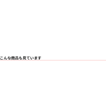
DALI ハイブリッ
いても 変わることな
すべての トラック、 す
ド をお 届けします。
圧倒的なインパクト を
SONIK 7 の低音
があり、 目の覚める
クラリティ・コーン ™
フォーマンス はダイ
映画の爆発シーン や
ニング にふさわしい
あらゆる システム に
どのような セットアッ
ステレオ Hi-Fi 
ホームシアター シス
こんな商品も見ています
サウンド を支えます
その 広い帯域幅と 
いて、 豊かでバラン
■ 主な仕様
〇 再生周波数範囲 36 H
〇 感度 88.5 dB（ 2.8
〇 公称インピーダンス
〇 推奨アンプ 出力 30 
〇 クロスオーバー 方式
〇 クロスオーバー 周波数 