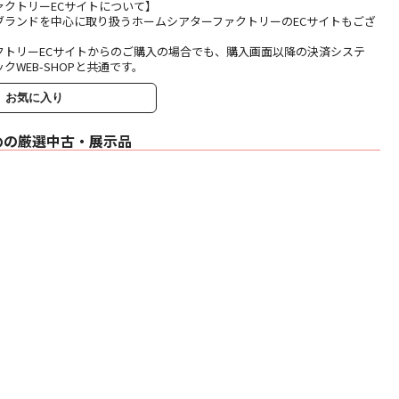
ァクトリーECサイトについて】
ブランドを中心に取り扱うホームシアターファクトリーのECサイトもござ
クトリーECサイトからのご購入の場合でも、購入画面以降の決済システ
クWEB-SHOPと共通です。
お気に入り
めの厳選中古・展示品