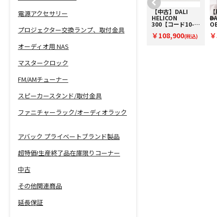
【中古】DALI
【中古】DALI
【
電源アクセサリー
FAZON
HELICON
DA
MIKRO【コード
300【コード10-
O
プロジェクター交換ランプ、取付金具
10-100370】ブッ
100811】ブック
【
￥19,500
￥108,900
￥
クシェルフスピー
(税込)
シェルフスピーカ
(税込)
O
カー(ペア)
ー(ペア)
フ
オーディオ用 NAS
ー
マスタークロック
FM/AMチューナー
スピーカースタンド/取付金具
ファニチャーラック/オーディオラック
アバック プライベートブランド製品
超特価!生産終了品在庫限りコーナー
中古
その他関連商品
延長保証