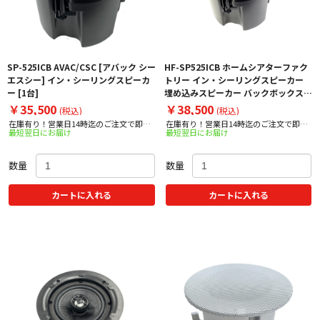
SP-525ICB AVAC/CSC [アバック シー
HF-SP525ICB ホームシアターファク
エスシー] イン・シーリングスピーカ
トリー イン・シーリングスピーカー
ー [1台]
埋め込みスピーカー バックボックス付
きモデル [1台]
￥35,500
￥38,500
(税込)
(税込)
在庫有り！営業日14時迄のご注文で即日
在庫有り！営業日14時迄のご注文で即日
最短翌日にお届け
最短翌日にお届け
出荷！
出荷！
数量
数量
カートに入れる
カートに入れる