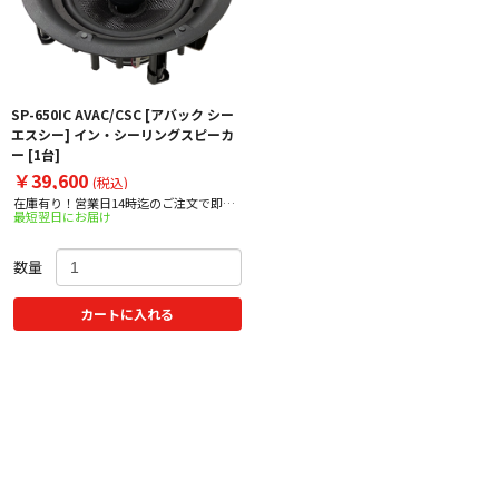
SP-650IC AVAC/CSC [アバック シー
エスシー] イン・シーリングスピーカ
ー [1台]
￥39,600
(税込)
在庫有り！営業日14時迄のご注文で即日
最短翌日にお届け
出荷！
数量
カートに入れる