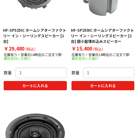
HF-SP525IC ホームシアターファクト
HF-SP250IC ホームシアターファクト
リー イン・シーリングスピーカー [1
リー イン・シーリングスピーカー [1
台]
台] 超小型埋め込みスピーカー
￥29,480
￥15,400
(税込)
(税込)
在庫有り！営業日14時迄のご注文で即日
在庫有り！営業日14時迄のご注文で即日
最短翌日にお届け
最短翌日にお届け
出荷！
出荷！
数量
数量
カートに入れる
カートに入れる