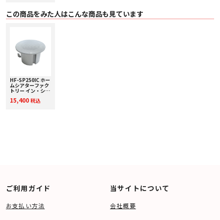
■ 主な特長
この商品をみた人はこんな商品も見ています
〇 リビングルームのサラウンドスピーカーとしてに綺麗に設置出来るようサイ
ズと厚さを最適化。
〇 リア音声の音質と耐久性を兼ね備えた素材として、ツィーター素材にメタル
ドームを採用。
〇 ウーファー部には音の正確性とパワー感、耐久性にも優れたファイバーグラ
スコーンを採用。
〇 音の透過性と耐久性に考慮されたフランジレスのサランネットを付属。
〇 可動型ツィーター（前後左右に約10度）の採用により、視聴位置方向へ音
を向ける事が可能。
〇 部屋の状況やお好みに合わせ、±3dBの音圧調整が出来るスイッチを搭載。
HF-SP250IC ホー
ムシアターファク
トリー イン・シー
■ 主な仕様
リングスピーカー
〇 ツィーター 25mmメタルドーム 回転型ツィーター
15,400
税込
[1台] 超小型埋め
〇 ウーファー 5.25インチファイバーグラスコーン ラバーエッジ型ウーファー
込みスピーカー
〇 インピーダンス 8Ω
〇 入力感度 88dB (1w / 1m)
〇 周波数特性 100Hz ～ 28kHz
〇 許容入力 60W
〇 本体寸法（直径×奥行き） 204mmｘ86mm
〇 カットアウト寸法 Φ180mm
〇 設置厚 86mm（±0.5mm）
〇 質量 1.15kg
〇 付属品 サランネット／カットアウト用ベース／取扱説明書
ご利用ガイド
当サイトについて
お支払い方法
会社概要