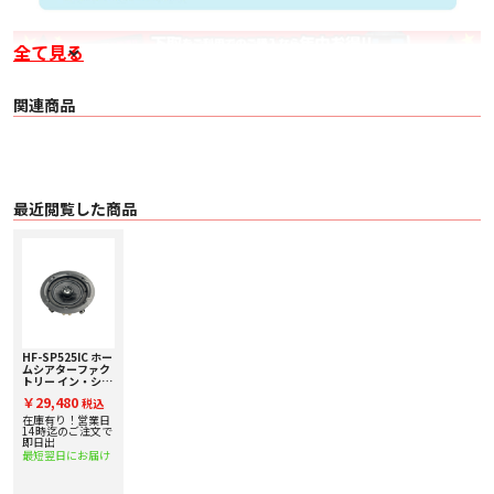
全て見る
関連商品
最近閲覧した商品
HF-SP525IC ホー
ムシアターファク
トリー イン・シー
リングスピーカー
￥29,480
税込
[1台]
在庫有り！営業日
14時迄のご注文で
即日出
最短翌日にお届け
■ 概要
5.25インチの天井埋め込みスピーカー